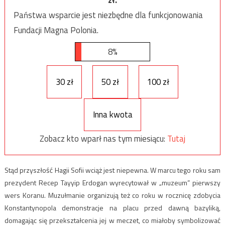
zł.
Państwa wsparcie jest niezbędne dla funkcjonowania
Fundacji Magna Polonia.
8%
30 zł
50 zł
100 zł
Inna kwota
Zobacz kto wparł nas tym miesiącu:
Tutaj
Stąd przyszłość Hagii Sofii wciąż jest niepewna. W marcu tego roku sam
prezydent Recep Tayyip Erdogan wyrecytował w „muzeum” pierwszy
wers Koranu. Muzułmanie organizują też co roku w rocznicę zdobycia
Konstantynopola demonstracje na placu przed dawną bazyliką,
domagając się przekształcenia jej w meczet, co miałoby symbolizować