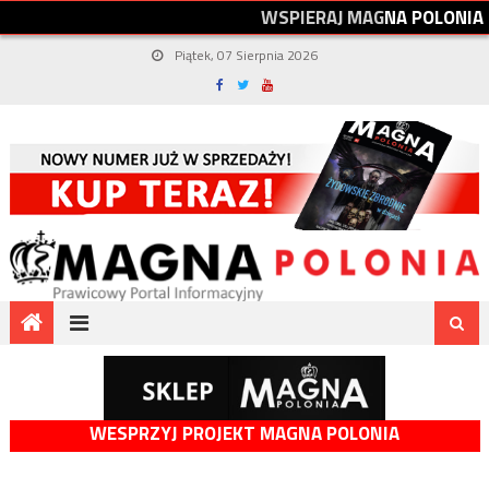
W
S
P
I
E
R
A
J
M
A
G
N
A
P
O
L
O
N
I
A
Piątek, 07 Sierpnia 2026
WESPRZYJ PROJEKT MAGNA POLONIA