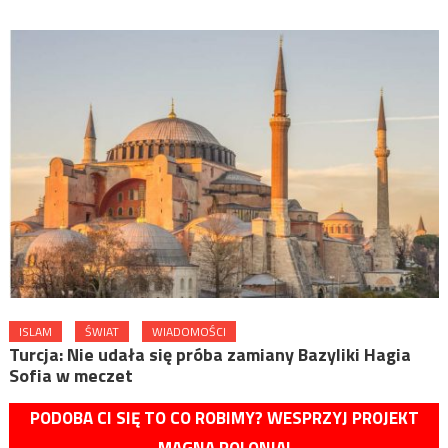
ISLAM
ŚWIAT
WIADOMOŚCI
Turcja: Nie udała się próba zamiany Bazyliki Hagia
Sofia w meczet
PODOBA CI SIĘ TO CO ROBIMY? WESPRZYJ PROJEKT