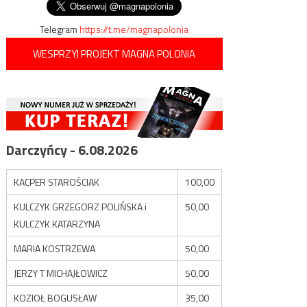
Telegram
https://t.me/magnapolonia
WESPRZYJ PROJEKT MAGNA POLONIA
Darczyńcy - 6.08.2026
KACPER STAROŚCIAK
100,00
KULCZYK GRZEGORZ POLIŃSKA i
50,00
KULCZYK KATARZYNA
MARIA KOSTRZEWA
50,00
JERZY T MICHAJŁOWICZ
50,00
KOZIOŁ BOGUSŁAW
35,00