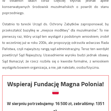
W ostatnich latach coraz częściej słychać jednak apele
konserwatywnych środowisk muzułmańskich o powrót do stanu
poprzedniego.
Ostatnio to turecki Urząd ds. Ochrony Zabytków zaproponował, by
przekształcić bazylikę w „miejsce modlitwy” dla muzułmanów”. To nie
pierwszy raz, który urząd ten wystąpił z podobnym wnioskiem; zrobił
to wcześniej już w roku 2004, ale propozycję odrzuciła wówczas Rada
Państwa, czyli najwyższy rangą sąd administracyjny. Teraz ten werdykt
powtórzył Sąd Najwyższy. Uzasadnienie wyroku budzi jednak obawy.
Sąd tłumaczył, że rzecz rozbiła się o kwestie formalne, z wnioskiem
wystąpiła bowiem organizacja, a nie, jak należało, osoba fizyczna.
Wspieraj Fundację Magna Polonia!
W sierpniu potrzebujemy:
16 500
zł, zebraliśmy:
1351