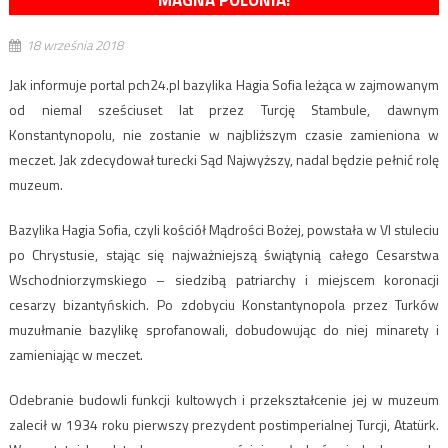
MAGNA POLONIA!
18 września 2018
Jak informuje portal pch24.pl bazylika Hagia Sofia leżąca w zajmowanym
od niemal sześciuset lat przez Turcję Stambule, dawnym
Konstantynopolu, nie zostanie w najbliższym czasie zamieniona w
meczet. Jak zdecydował turecki Sąd Najwyższy, nadal będzie pełnić rolę
muzeum.
Bazylika Hagia Sofia, czyli kościół Mądrości Bożej, powstała w VI stuleciu
po Chrystusie, stając się najważniejszą świątynią całego Cesarstwa
Wschodniorzymskiego – siedzibą patriarchy i miejscem koronacji
cesarzy bizantyńskich. Po zdobyciu Konstantynopola przez Turków
muzułmanie bazylikę sprofanowali, dobudowując do niej minarety i
zamieniając w meczet.
Odebranie budowli funkcji kultowych i przekształcenie jej w muzeum
zalecił w 1934 roku pierwszy prezydent postimperialnej Turcji, Atatürk.