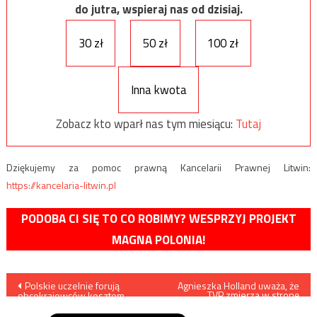
do jutra, wspieraj nas od dzisiaj.
30 zł
50 zł
100 zł
Inna kwota
Zobacz kto wparł nas tym miesiącu:
Tutaj
Dziękujemy za pomoc prawną Kancelarii Prawnej Litwin:
https://kancelaria-litwin.pl
PODOBA CI SIĘ TO CO ROBIMY? WESPRZYJ PROJEKT
MAGNA POLONIA!
Nawigacja
Polskie uczelnie forują
Agnieszka Holland uważa, że
TVP zmierza w stronę
obcokrajowców kosztem
faszyzmu
wpisu
polskich studentów