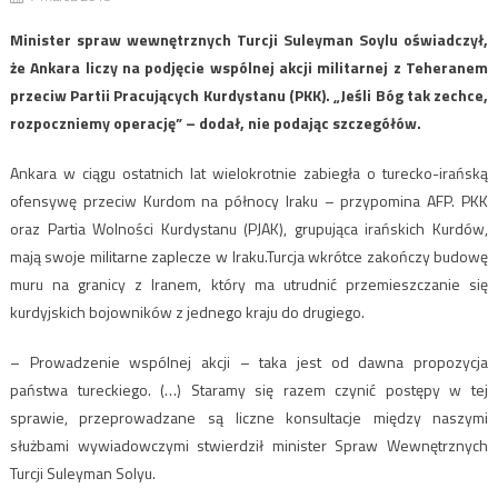
Minister spraw wewnętrznych Turcji Suleyman Soylu oświadczył,
że Ankara liczy na podjęcie wspólnej akcji militarnej z Teheranem
przeciw Partii Pracujących Kurdystanu (PKK). „Jeśli Bóg tak zechce,
rozpoczniemy operację” – dodał, nie podając szczegółów.
Ankara w ciągu ostatnich lat wielokrotnie zabiegła o turecko-irańską
ofensywę przeciw Kurdom na północy Iraku – przypomina AFP. PKK
oraz Partia Wolności Kurdystanu (PJAK), grupująca irańskich Kurdów,
mają swoje militarne zaplecze w Iraku.Turcja wkrótce zakończy budowę
muru na granicy z Iranem, który ma utrudnić przemieszczanie się
kurdyjskich bojowników z jednego kraju do drugiego.
– Prowadzenie wspólnej akcji – taka jest od dawna propozycja
państwa tureckiego. (…) Staramy się razem czynić postępy w tej
sprawie, przeprowadzane są liczne konsultacje między naszymi
służbami wywiadowczymi stwierdził minister Spraw Wewnętrznych
Turcji Suleyman Solyu.