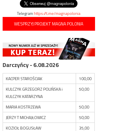
Telegram
https://t.me/magnapolonia
WESPRZYJ PROJEKT MAGNA POLONIA
Darczyńcy - 6.08.2026
KACPER STAROŚCIAK
100,00
KULCZYK GRZEGORZ POLIŃSKA i
50,00
KULCZYK KATARZYNA
MARIA KOSTRZEWA
50,00
JERZY T MICHAJŁOWICZ
50,00
KOZIOŁ BOGUSŁAW
35,00