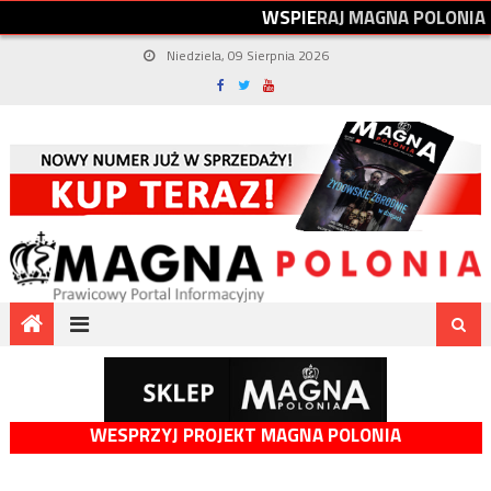
W
S
P
I
E
R
A
J
M
A
G
N
A
P
O
L
O
N
I
A
Niedziela, 09 Sierpnia 2026
WESPRZYJ PROJEKT MAGNA POLONIA