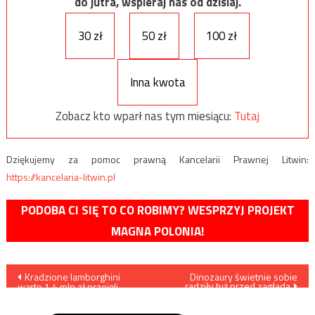
do jutra, wspieraj nas od dzisiaj.
30 zł
50 zł
100 zł
Inna kwota
Zobacz kto wparł nas tym miesiącu:
Tutaj
Dziękujemy za pomoc prawną Kancelarii Prawnej Litwin:
https://kancelaria-litwin.pl
PODOBA CI SIĘ TO CO ROBIMY? WESPRZYJ PROJEKT
MAGNA POLONIA!
Nawigacja
Kradzione lamborghini
Dinozaury świetnie sobie
radziły tuż przed zagładą
warte 1,4 mln zł przejęli
wpisu
funkcjonariusze Straży
Granicznej