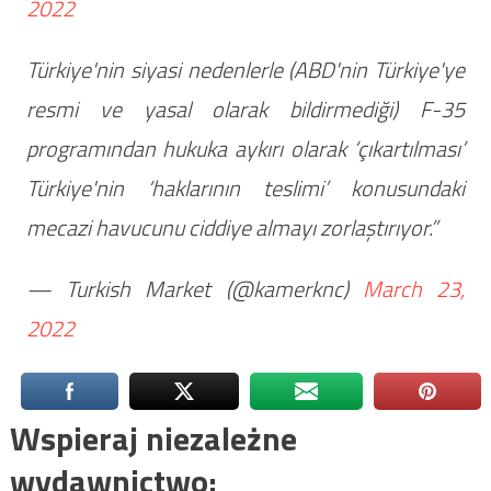
2022
Türkiye'nin siyasi nedenlerle (ABD'nin Türkiye'ye
resmi ve yasal olarak bildirmediği) F-35
programından hukuka aykırı olarak ‘çıkartılması’
Türkiye'nin ‘haklarının teslimi’ konusundaki
mecazi havucunu ciddiye almayı zorlaştırıyor.”
— Turkish Market (@kamerknc)
March 23,
2022
Wspieraj niezależne
wydawnictwo: