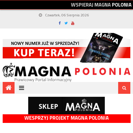
W
S
P
I
E
R
A
J
M
A
G
N
A
P
O
L
O
N
I
A
Czwartek, 06 Sierpnia 2026
WESPRZYJ PROJEKT MAGNA POLONIA