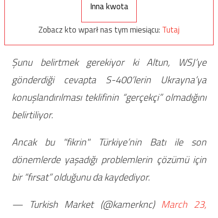
Inna kwota
Zobacz kto wparł nas tym miesiącu:
Tutaj
Şunu belirtmek gerekiyor ki Altun, WSJ’ye
gönderdiği cevapta S-400’lerin Ukrayna’ya
konuşlandırılması teklifinin “gerçekçi” olmadığını
belirtiliyor.
Ancak bu "fikrin" Türkiye’nin Batı ile son
dönemlerde yaşadığı problemlerin çözümü için
bir “fırsat” olduğunu da kaydediyor.
— Turkish Market (@kamerknc)
March 23,