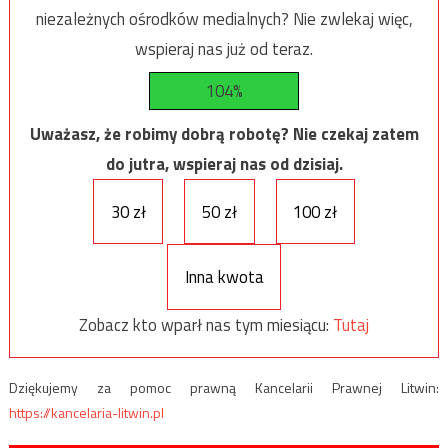
niezależnych ośrodków medialnych? Nie zwlekaj więc,
wspieraj nas już od teraz.
104%
Uważasz, że robimy dobrą robotę? Nie czekaj zatem
do jutra, wspieraj nas od dzisiaj.
30 zł
50 zł
100 zł
Inna kwota
Zobacz kto wparł nas tym miesiącu:
Tutaj
Dziękujemy za pomoc prawną Kancelarii Prawnej Litwin:
https://kancelaria-litwin.pl