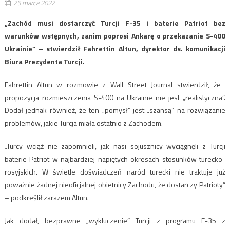
25 marca 2022
„Zachód musi dostarczyć Turcji F-35 i baterie Patriot bez
warunków wstępnych, zanim poprosi Ankarę o przekazanie S-400
Ukrainie” – stwierdził Fahrettin Altun, dyrektor ds. komunikacji
Biura Prezydenta Turcji.
Fahrettin Altun w rozmowie z Wall Street Journal stwierdził, że ​​
propozycja rozmieszczenia S-400 na Ukrainie nie jest „realistyczna”.
Dodał jednak również, że ten „pomysł” jest „szansą” na rozwiązanie
problemów, jakie Turcja miała ostatnio z Zachodem.
„Turcy wciąż nie zapomnieli, jak nasi sojusznicy wyciągnęli z Turcji
baterie Patriot w najbardziej napiętych okresach stosunków turecko-
rosyjskich. W świetle doświadczeń naród turecki nie traktuje już
poważnie żadnej nieoficjalnej obietnicy Zachodu, że dostarczy Patrioty”
– podkreślił zarazem Altun.
Jak dodał, bezprawne „wykluczenie” Turcji z programu F-35 z