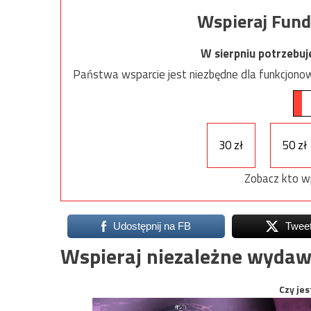
Wspieraj Fund
W sierpniu potrzebu
Państwa wsparcie jest niezbędne dla funkcjonow
30 zł
50 zł
Zobacz kto w
Udostępnij na FB
Twee
Wspieraj niezależne wydaw
Czy jes