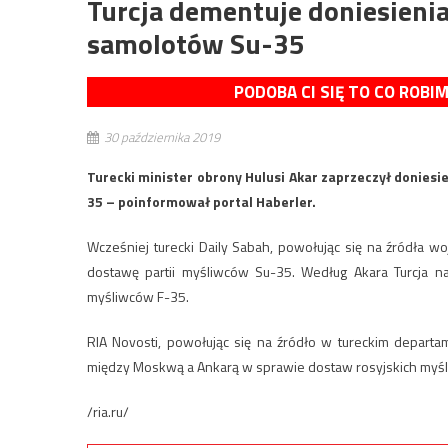
Turcja dementuje doniesieni
samolotów Su-35
PODOBA CI SIĘ TO CO ROBI
30 października 2019
Turecki minister obrony Hulusi Akar zaprzeczył donie
35 – poinformował portal Haberler.
Wcześniej turecki Daily Sabah, powołując się na źródła w
dostawę partii myśliwców Su-35. Według Akara Turcja n
myśliwców F-35.
RIA Novosti, powołując się na źródło w tureckim departa
między Moskwą a Ankarą w sprawie dostaw rosyjskich myśliw
/ria.ru/