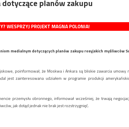
a dotyczące planów zakupu
MY? WESPRZYJ PROJEKT MAGNA POLONIA!
sieniom medialnym dotyczących planów zakupu rosyjskich myśliwców S
ojskowe, poinformował, że ​​Moskwa i Ankara są bliskie zawarcia umowy 
adal jest zainteresowana udziałem w programie produkcji amerykański
mencie przemysłu obronnego, informował wcześniej, że trwają negocjac
ców, jak dotąd jednak nie brak jest rozstrzygnięć.