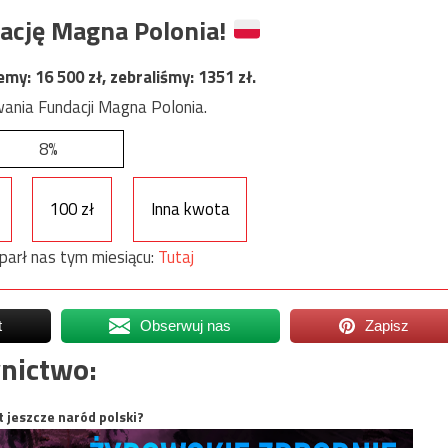
ację Magna Polonia!
jemy:
16 500
zł, zebraliśmy:
1351
zł.
ania Fundacji Magna Polonia.
8%
100 zł
Inna kwota
parł nas tym miesiącu:
Tutaj
t
Obserwuj nas
Zapisz
nictwo:
t jeszcze naród polski?