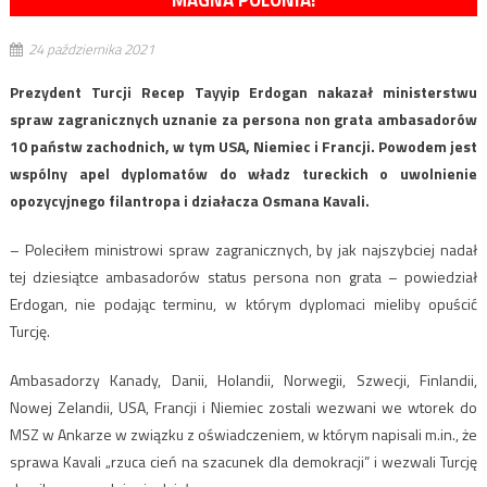
MAGNA POLONIA!
24 października 2021
Prezydent Turcji Recep Tayyip Erdogan nakazał ministerstwu
spraw zagranicznych uznanie za persona non grata ambasadorów
10 państw zachodnich, w tym USA, Niemiec i Francji. Powodem jest
wspólny apel dyplomatów do władz tureckich o uwolnienie
opozycyjnego filantropa i działacza Osmana Kavali.
– Poleciłem ministrowi spraw zagranicznych, by jak najszybciej nadał
tej dziesiątce ambasadorów status persona non grata – powiedział
Erdogan, nie podając terminu, w którym dyplomaci mieliby opuścić
Turcję.
Ambasadorzy Kanady, Danii, Holandii, Norwegii, Szwecji, Finlandii,
Nowej Zelandii, USA, Francji i Niemiec zostali wezwani we wtorek do
MSZ w Ankarze w związku z oświadczeniem, w którym napisali m.in., że
sprawa Kavali „rzuca cień na szacunek dla demokracji” i wezwali Turcję