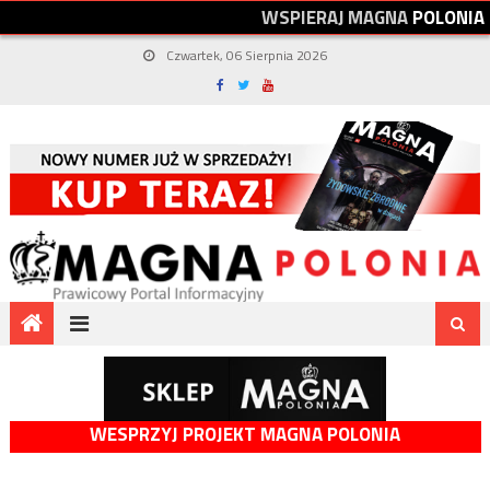
W
S
P
I
E
R
A
J
M
A
G
N
A
P
O
L
O
N
I
A
Czwartek, 06 Sierpnia 2026
WESPRZYJ PROJEKT MAGNA POLONIA