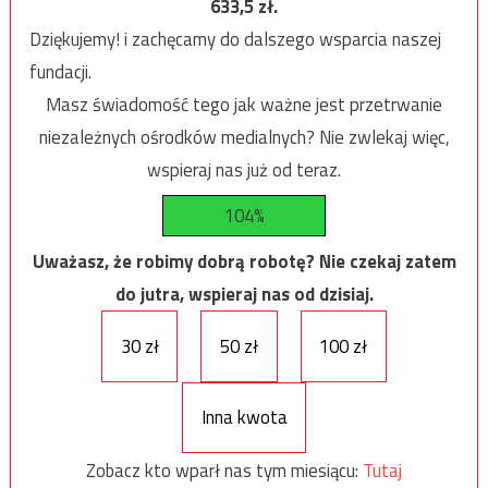
633,5
zł.
Dziękujemy! i zachęcamy do dalszego wsparcia naszej
fundacji.
Masz świadomość tego jak ważne jest przetrwanie
niezależnych ośrodków medialnych? Nie zwlekaj więc,
wspieraj nas już od teraz.
104%
Uważasz, że robimy dobrą robotę? Nie czekaj zatem
do jutra, wspieraj nas od dzisiaj.
30 zł
50 zł
100 zł
Inna kwota
Zobacz kto wparł nas tym miesiącu:
Tutaj