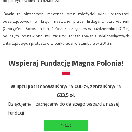
do pilnego uwolnienia działacza.
Kavala to biznesmen, mecenas oraz założyciel wielu organizacji
pozarządowych w kraju, nazwany przez Erdogana „czerwonym
(George’em) Sorosem Turcji”. Został zatrzymany w październiku 2017 r.,
po czym postawiono mu zarzuty zorganizowania wielotysięcznych
antyrządowych protestów w parku Gezi w Stambule w 2013 r.
Wspieraj Fundację Magna Polonia!
W lipcu potrzebowaliśmy:
15 000
zł, zebraliśmy:
15
633,5
zł.
Dziękujemy! i zachęcamy do dalszego wsparcia naszej
fundacji.
104%