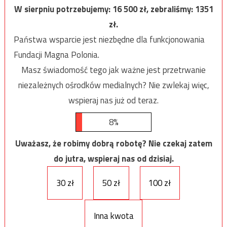
W sierpniu potrzebujemy:
16 500
zł, zebraliśmy:
1351
zł.
Państwa wsparcie jest niezbędne dla funkcjonowania
Fundacji Magna Polonia.
Masz świadomość tego jak ważne jest przetrwanie
niezależnych ośrodków medialnych? Nie zwlekaj więc,
wspieraj nas już od teraz.
8%
Uważasz, że robimy dobrą robotę? Nie czekaj zatem
do jutra, wspieraj nas od dzisiaj.
30 zł
50 zł
100 zł
Inna kwota