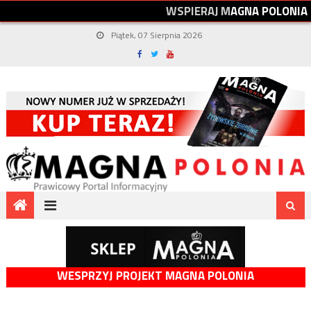
W
S
P
I
E
R
A
J
M
A
G
N
A
P
O
L
O
N
I
A
Piątek, 07 Sierpnia 2026
WESPRZYJ PROJEKT MAGNA POLONIA