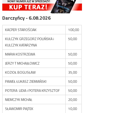
Darczyńcy - 6.08.2026
KACPER STAROŚCIAK
100,00
KULCZYK GRZEGORZ POLIŃSKA i
50,00
KULCZYK KATARZYNA
MARIA KOSTRZEWA
50,00
JERZY T MICHAJŁOWICZ
50,00
KOZIOŁ BOGUSŁAW
35,00
PAWEŁ ŁUKASZ ZIEMIAŃSKI
50,00
POTERA LIDIA i POTERA KRZYSZTOF
50,00
NIEMCZYK MICHAŁ
20,00
SŁAWOMIR PIĄTEK
10,00