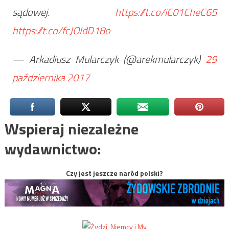
sądowej.
https://t.co/iC01CheC65
https://t.co/fcJOIdD18o
— Arkadiusz Mularczyk (@arekmularczyk)
29
października 2017
Wspieraj niezależne
wydawnictwo:
Czy jest jeszcze naród polski?