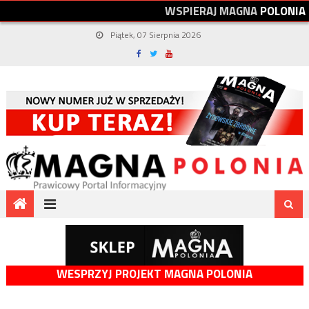
W
S
P
I
E
R
A
J
M
A
G
N
A
P
O
L
O
N
I
A
Piątek, 07 Sierpnia 2026
WESPRZYJ PROJEKT MAGNA POLONIA