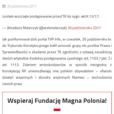
30 października 2017
zostało wszczęte postępowanie przed TK do sygn. akt K 12/17.
— Arkadiusz Mularczyk (@arekmularczyk)
30 października 2017
Jak poinformował dziś portal TVP Info, w czwartek, 26 października br.
do Trybunału Konstytucyjnego trafił wniosek grupy stu posłów Prawa i
Sprawiedliwości o zbadanie przez TK zgodności z ustawą zasadniczą
dwóch artykułów Kodeksu postępowania cywilnego: art. 1103.7 pkt. 2 i
art. 1113. Zdaniem wnioskodawców w sposób niezgodny z
Konstytucją RP uniemożliwiają one polskim obywatelom – ofiarom
działań wojennych i zbrodni wojennych Niemiec – dochodzenia
swoich praw.
Wspieraj Fundację Magna Polonia!