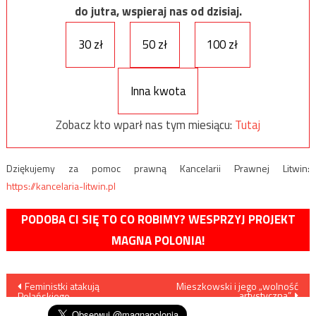
do jutra, wspieraj nas od dzisiaj.
30 zł
50 zł
100 zł
Inna kwota
Zobacz kto wparł nas tym miesiącu:
Tutaj
Dziękujemy za pomoc prawną Kancelarii Prawnej Litwin:
https://kancelaria-litwin.pl
PODOBA CI SIĘ TO CO ROBIMY? WESPRZYJ PROJEKT
MAGNA POLONIA!
Nawigacja
Feministki atakują
Mieszkowski i jego „wolność
artystyczna”
Polańskiego
wpisu