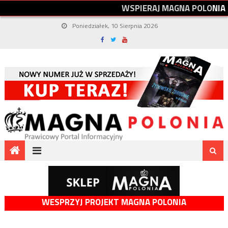
W
S
P
I
E
R
A
J
M
A
G
N
A
P
O
L
O
N
I
A
Poniedziałek, 10 Sierpnia 2026
WESPRZYJ PROJEKT MAGNA POLONIA