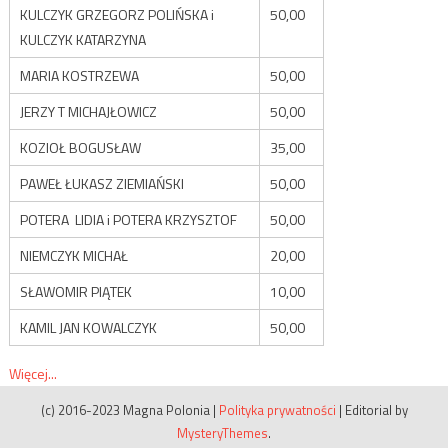
KULCZYK GRZEGORZ POLIŃSKA i
50,00
KULCZYK KATARZYNA
MARIA KOSTRZEWA
50,00
JERZY T MICHAJŁOWICZ
50,00
KOZIOŁ BOGUSŁAW
35,00
PAWEŁ ŁUKASZ ZIEMIAŃSKI
50,00
POTERA LIDIA i POTERA KRZYSZTOF
50,00
NIEMCZYK MICHAŁ
20,00
SŁAWOMIR PIĄTEK
10,00
KAMIL JAN KOWALCZYK
50,00
Więcej...
(c) 2016-2023 Magna Polonia
|
Polityka prywatności
|
Editorial by
MysteryThemes
.