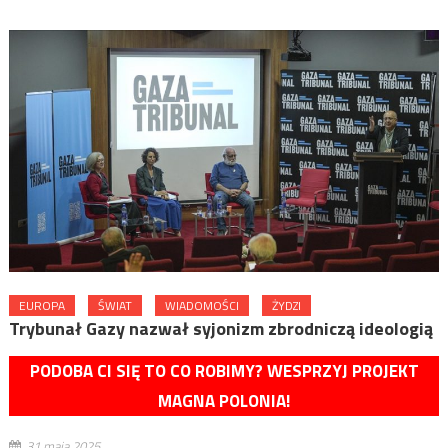
EUROPA
ŚWIAT
WIADOMOŚCI
ŻYDZI
Trybunał Gazy nazwał syjonizm zbrodniczą ideologią
PODOBA CI SIĘ TO CO ROBIMY? WESPRZYJ PROJEKT
MAGNA POLONIA!
31 maja 2025