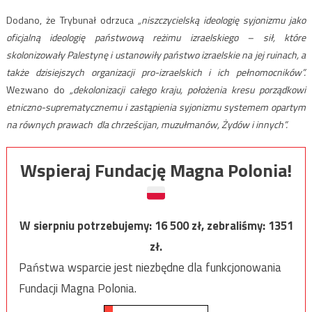
Dodano, że Trybunał odrzuca
„niszczycielską ideologię syjonizmu jako
oficjalną ideologię państwową reżimu izraelskiego – sił, które
skolonizowały Palestynę i ustanowiły państwo izraelskie na jej ruinach, a
także dzisiejszych organizacji pro-izraelskich i ich pełnomocników”.
Wezwano do
„dekolonizacji całego kraju, położenia kresu porządkowi
etniczno-suprematycznemu i zastąpienia syjonizmu systemem opartym
na równych prawach dla chrześcijan, muzułmanów, Żydów i innych”.
Wspieraj Fundację Magna Polonia!
W sierpniu potrzebujemy:
16 500
zł, zebraliśmy:
1351
zł.
Państwa wsparcie jest niezbędne dla funkcjonowania
Fundacji Magna Polonia.