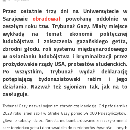
Przez ostatnie trzy dni na Uniwersytecie w
Sarajewie
obradował
powołany oddolnie w
zeszłym roku tzw. Trybunał Gazy. Miały miejsce
wykłady na temat ekonomii politycznej
ludobójstwa i zniszczenia gazańskiego getta,
zbrodni głodu, roli systemu międzynarodowego
w osłanianiu ludobójstwa i kryminalizacji przez
prożydowskie rządy USA, protestów studenckich.
Po wszystkim, Trybunał wydał deklarację
potępiającą żydonazistowski reżim i jego
działania. Nazwał też syjonizm tak, jak na to
zasługuje.
Trybunał Gazy nazwał syjonizm zbrodniczą ideologią. Od października
2023 roku Izrael zabił w Strefie Gazy ponad 54 000 Palestyńczyków,
głównie kobiety i dzieci. Nieustanne bombardowanie zniszczyło niemal
całe terytorium getta i doprowadziło do niedoborów żywności i innych