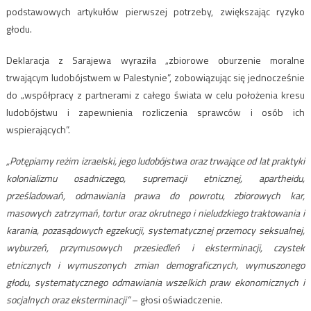
podstawowych artykułów pierwszej potrzeby, zwiększając ryzyko
głodu.
Deklaracja z Sarajewa wyraziła „zbiorowe oburzenie moralne
trwającym ludobójstwem w Palestynie”, zobowiązując się jednocześnie
do „współpracy z partnerami z całego świata w celu położenia kresu
ludobójstwu i zapewnienia rozliczenia sprawców i osób ich
wspierających”.
„Potępiamy reżim izraelski, jego ludobójstwa oraz trwające od lat praktyki
kolonializmu osadniczego, supremacji etnicznej, apartheidu,
prześladowań, odmawiania prawa do powrotu, zbiorowych kar,
masowych zatrzymań, tortur oraz okrutnego i nieludzkiego traktowania i
karania, pozasądowych egzekucji, systematycznej przemocy seksualnej,
wyburzeń, przymusowych przesiedleń i eksterminacji, czystek
etnicznych i wymuszonych zmian demograficznych, wymuszonego
głodu, systematycznego odmawiania wszelkich praw ekonomicznych i
socjalnych oraz eksterminacji”
– głosi oświadczenie.