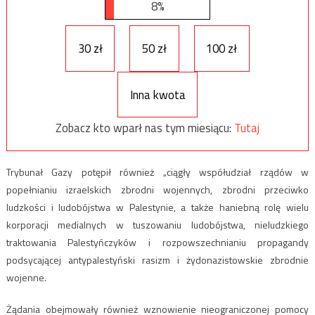
8%
30 zł
50 zł
100 zł
Inna kwota
Zobacz kto wparł nas tym miesiącu:
Tutaj
Trybunał Gazy potępił również „ciągły współudział rządów w
popełnianiu izraelskich zbrodni wojennych, zbrodni przeciwko
ludzkości i ludobójstwa w Palestynie, a także haniebną rolę wielu
korporacji medialnych w tuszowaniu ludobójstwa, nieludzkiego
traktowania Palestyńczyków i rozpowszechnianiu propagandy
podsycającej antypalestyński rasizm i żydonazistowskie zbrodnie
wojenne.
Żądania obejmowały również wznowienie nieograniczonej pomocy