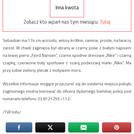
Inna kwota
Zobacz kto wparł nas tym miesiącu:
Tutaj
Sebastian ma 174 cm wzrostu, włosy krótkie, ciemne, proste, na twarzy
zarost. W chwili zaginięcia był ubrany w czarny polar z białym napisem
na lewej piersi „Fjord Nansen”, czarne spodnie dresowe „Nike” i czarną
czapkę, czerwone buty sportowe z szarą podeszwą marki „Nike”. Ma
przy sobie zielony plecak z motywem moro.
Wszelkie informacje mogące przyczynić się do ustalenia miejsca pobytu
zaginionego można kierować do oficera dyżurnego bielskiej policji pod
numerami telefonu 33 8121255 i 112.
/TVP Info/