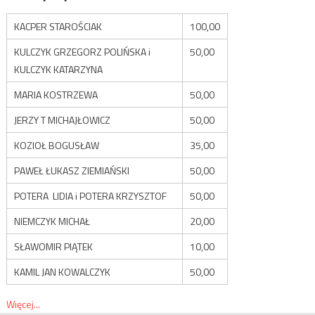
KACPER STAROŚCIAK
100,00
KULCZYK GRZEGORZ POLIŃSKA i
50,00
KULCZYK KATARZYNA
MARIA KOSTRZEWA
50,00
JERZY T MICHAJŁOWICZ
50,00
KOZIOŁ BOGUSŁAW
35,00
PAWEŁ ŁUKASZ ZIEMIAŃSKI
50,00
POTERA LIDIA i POTERA KRZYSZTOF
50,00
NIEMCZYK MICHAŁ
20,00
SŁAWOMIR PIĄTEK
10,00
KAMIL JAN KOWALCZYK
50,00
Więcej...