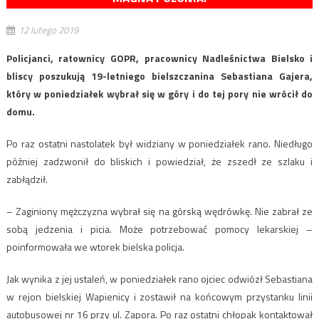
12 lutego 2019
Policjanci, ratownicy GOPR, pracownicy Nadleśnictwa Bielsko i
bliscy poszukują 19-letniego bielszczanina Sebastiana Gajera,
który w poniedziałek wybrał się w góry i do tej pory nie wrócił do
domu.
Po raz ostatni nastolatek był widziany w poniedziałek rano. Niedługo
później zadzwonił do bliskich i powiedział, że zszedł ze szlaku i
zabłądził.
– Zaginiony mężczyzna wybrał się na górską wędrówkę. Nie zabrał ze
sobą jedzenia i picia. Może potrzebować pomocy lekarskiej –
poinformowała we wtorek bielska policja.
Jak wynika z jej ustaleń, w poniedziałek rano ojciec odwiózł Sebastiana
w rejon bielskiej Wapienicy i zostawił na końcowym przystanku linii
autobusowej nr 16 przy ul. Zapora. Po raz ostatni chłopak kontaktował