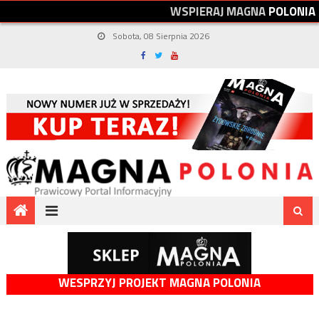
W
S
P
I
E
R
A
J
M
A
G
N
A
P
O
L
O
N
I
A
Sobota, 08 Sierpnia 2026
WESPRZYJ PROJEKT MAGNA POLONIA