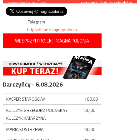
zatrzymali byłych członków
organizmów żywych
zarządu spółki EuRoPol Gaz.,
wpisu
chodzi o astronomiczne
straty
Telegram
https://t.me/magnapolonia
WESPRZYJ PROJEKT MAGNA POLONIA
Darczyńcy - 6.08.2026
KACPER STAROŚCIAK
100,00
KULCZYK GRZEGORZ POLIŃSKA i
50,00
KULCZYK KATARZYNA
MARIA KOSTRZEWA
50,00