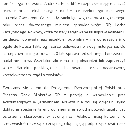
toruńskiego profesora, Andrzeja Kola, który rozpoczął mające ukazać
prawdę prace ekshumacyjne na terenie rzekomego masowego
spalenia. Owe czynności zostały zamknięte 4-go czerwca tego samego
roku przez ówczesnego ministra sprawiedliwości RP, Lecha
Kaczyńskiego. Powody, które zostały zacytowane ku usprawiedliwieniu
tej decyzji opiewały jego aspekt emocjonalny – nie odnosząc się w
ogóle do kwestii faktologii, sprawiedliwości i prawdy historycznej. Od
tamtej chwili minęło prawie 20 lat; sprawa Jedwabnego, tymczasem,
nadal nie ucicha. Wszelakie akcje mające potwierdzić lub zaprzeczyć
winie Narodu polskiego są blokowane przez wystraszony
konsekwencjami rząd i aktywistów.
Zwracamy się zatem do Prezydenta Rzeczpospolitej Polski oraz
Prezesa Rady Ministrów RP z petycją o wznowienie prac
ekshumacyjnych w Jedwabnem. Prawda nie boi się oględzin. Tylko
dokładne zbadanie terenu domniemanej zbrodni pozwoli ustalić, czy
oskarżenia skierowane w stronę nas, Polaków, mają korzenie w
rzeczywistości, czy są kolejną nagonką mającą podporządkować nasz