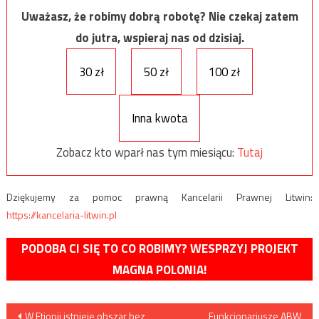
Uważasz, że robimy dobrą robotę? Nie czekaj zatem
do jutra, wspieraj nas od dzisiaj.
30 zł
50 zł
100 zł
Inna kwota
Zobacz kto wparł nas tym miesiącu:
Tutaj
Dziękujemy za pomoc prawną Kancelarii Prawnej Litwin:
https://kancelaria-litwin.pl
PODOBA CI SIĘ TO CO ROBIMY? WESPRZYJ PROJEKT
MAGNA POLONIA!
Nawigacja
W Etiopii istnieje obszar bez
Funkcjonariusze ABW