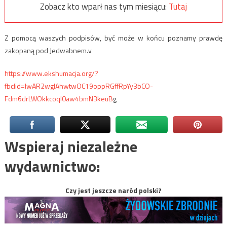
Zobacz kto wparł nas tym miesiącu:
Tutaj
Z pomocą waszych podpisów, być może w końcu poznamy prawdę
zakopaną pod Jedwabnem.v
https://www.ekshumacja.org/?
fbclid=IwAR2wgIAhwtwOC19oppRGffRpYy3bCO-
Fdm6drLWOkkcoql0aw4bmN3keuB
g
Wspieraj niezależne
wydawnictwo:
Czy jest jeszcze naród polski?