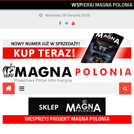
W
S
P
I
E
R
A
J
M
A
G
N
A
P
O
L
O
N
I
A
Niedziela, 09 Sierpnia 2026
WESPRZYJ PROJEKT MAGNA POLONIA