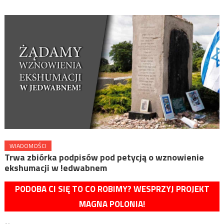
WIADOMOŚCI
Trwa zbiórka podpisów pod petycją o wznowienie
ekshumacji w !edwabnem
PODOBA CI SIĘ TO CO ROBIMY? WESPRZYJ PROJEKT
MAGNA POLONIA!