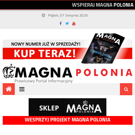
W
S
P
I
E
R
A
J
M
A
G
N
A
P
O
L
O
N
I
A
Piątek, 07 Sierpnia 2026
WESPRZYJ PROJEKT MAGNA POLONIA