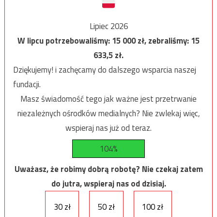
Lipiec 2026
W lipcu potrzebowaliśmy:
15 000
zł, zebraliśmy:
15
633,5
zł.
Dziękujemy! i zachęcamy do dalszego wsparcia naszej
fundacji.
Masz świadomość tego jak ważne jest przetrwanie
niezależnych ośrodków medialnych? Nie zwlekaj więc,
wspieraj nas już od teraz.
104%
Uważasz, że robimy dobrą robotę? Nie czekaj zatem
do jutra, wspieraj nas od dzisiaj.
30 zł
50 zł
100 zł