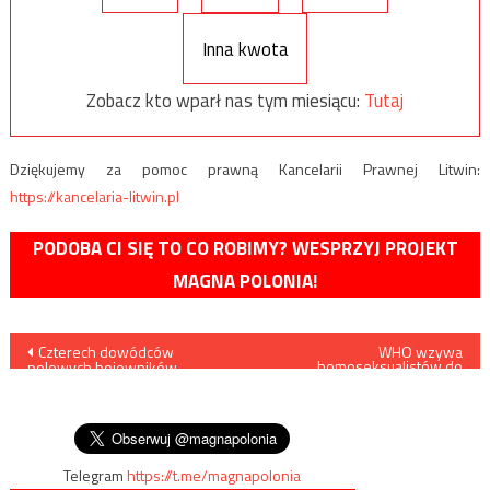
Inna kwota
Zobacz kto wparł nas tym miesiącu:
Tutaj
Dziękujemy za pomoc prawną Kancelarii Prawnej Litwin:
https://kancelaria-litwin.pl
PODOBA CI SIĘ TO CO ROBIMY? WESPRZYJ PROJEKT
MAGNA POLONIA!
Nawigacja
Czterech dowódców
WHO wzywa
homoseksualistów do
polowych bojowników
przyjmowania leków przeciw
wpisu
ewakuowano z południowo-
HIV
zachodniej Syrii na terytorium
Izraela
Telegram
https://t.me/magnapolonia