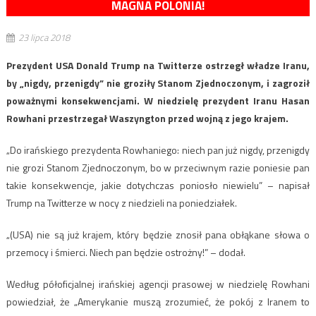
MAGNA POLONIA!
23 lipca 2018
Prezydent USA Donald Trump na Twitterze ostrzegł władze Iranu,
by „nigdy, przenigdy” nie groziły Stanom Zjednoczonym, i zagroził
poważnymi konsekwencjami. W niedzielę prezydent Iranu Hasan
Rowhani przestrzegał Waszyngton przed wojną z jego krajem.
„Do irańskiego prezydenta Rowhaniego: niech pan już nigdy, przenigdy
nie grozi Stanom Zjednoczonym, bo w przeciwnym razie poniesie pan
takie konsekwencje, jakie dotychczas poniosło niewielu” – napisał
Trump na Twitterze w nocy z niedzieli na poniedziałek.
„(USA) nie są już krajem, który będzie znosił pana obłąkane słowa o
przemocy i śmierci. Niech pan będzie ostrożny!” – dodał.
Według półoficjalnej irańskiej agencji prasowej w niedzielę Rowhani
powiedział, że „Amerykanie muszą zrozumieć, że pokój z Iranem to