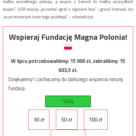
matka wszelkiego pokoju, a wojna z Iranem to matka wszystkich
wojen”. USA muszą „przestać igrać z ogonem lwa” i grozić Iranowi, bo
„w przeciwnym razie tego pożałują” – oświadczył.
Wspieraj Fundację Magna Polonia!
W lipcu potrzebowaliśmy:
15 000
zł, zebraliśmy:
15
633,5
zł.
Dziękujemy! i zachęcamy do dalszego wsparcia naszej
fundacji.
104%
30 zł
50 zł
100 zł