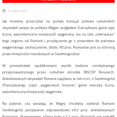
31 marca 2021
Jak możemy przeczytać na portalu kresy.pl połowa rumuńskich
obywateli uważa, że polityka Węgier względem Transylwanii, gdzie żyje
liczna, autochtoniczna mniejszość węgierska, ma na celu „oderwanie”
tego regionu od Rumunii i przyłączenie go z powrotem do państwa
węgierskiego. Jednocześnie, blisko 90 proc. Rumunów jest za ochroną
praw mniejszości narodowych w Siedmiogrodzie.
W poniedziałek opublikowano wyniki badania sondażowego
przeprowadzonego przez rumuński ośrodek INSCOP Research.
Ankietowanych obywateli Rumunii zapytano w nim m.in. o Siedmiogród
(Transylwanię), część „węgierskich kresów”, gdzie mieszka liczna,
autochtoniczna mniejszość węgierska.
Na pytanie, czy uważają, że Węgry chciałyby odebrać Rumunii
Siedmiogród, pozytywnie odpowiedziało 49,5 proc. ankietowanych
Rumunów. Przeciwnego zdania było 43,2 proc. Pozostali nie potrafili