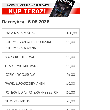
Darczyńcy - 6.08.2026
KACPER STAROŚCIAK
100,00
KULCZYK GRZEGORZ POLIŃSKA i
50,00
KULCZYK KATARZYNA
MARIA KOSTRZEWA
50,00
JERZY T MICHAJŁOWICZ
50,00
KOZIOŁ BOGUSŁAW
35,00
PAWEŁ ŁUKASZ ZIEMIAŃSKI
50,00
POTERA LIDIA i POTERA KRZYSZTOF
50,00
NIEMCZYK MICHAŁ
20,00
SŁAWOMIR PIĄTEK
10,00