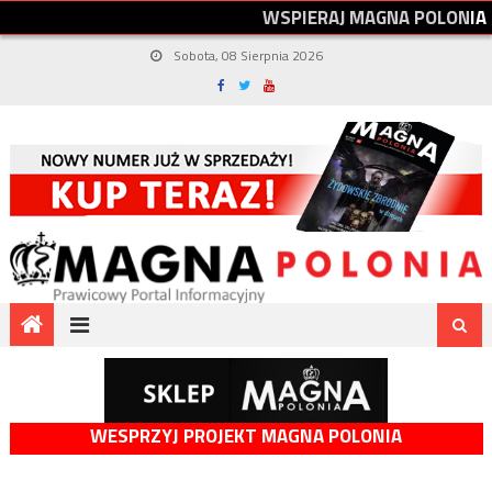
W
S
P
I
E
R
A
J
M
A
G
N
A
P
O
L
O
N
I
A
Sobota, 08 Sierpnia 2026
WESPRZYJ PROJEKT MAGNA POLONIA