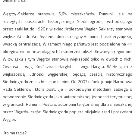
wielki marsz.
Węgrzy-Seklerzy stanowią 6,6% mieszkańców Rumunii, ale na
rozległych obszarach historycznego Siedmiogrodu, wchodzącego
przez setki lat do 1920 r. w skład Królestwa Węgier, Seklerzy stanowią
większość ludności. System administracyjny Rumunii charakteryzuje się
wysoką centralizacją. W ramach niego państwo jest podzielone na 41
okręgów nie odpowiadających historycznie ukształtowanym regionom.
W związku z tym Węgrzy stanowią większość tylko w dwóch z nich:
Covansa – węg. Kovászna i Harghita – węg. Hargita. Wiele gmin z
większością ludności węgierskiej będącą częścią historycznego
Siedmiogrodu znalazło się poza nimi. Od 2003 r. funkcjonuje Narodowa
Rada Seklerów, która postuluje i pokojowymi metodami zabiega o
odtworzenie Siedmiogrodu jako autonomicznej jednostki terytorialnej
w granicach Rumunii. Postulat autonomii terytorialnej dla zamieszkanej
przez Węgrów części Siedmiogrodu popiera oficjalnie rząd i prezydent
Węgier.
Kto ma racje?