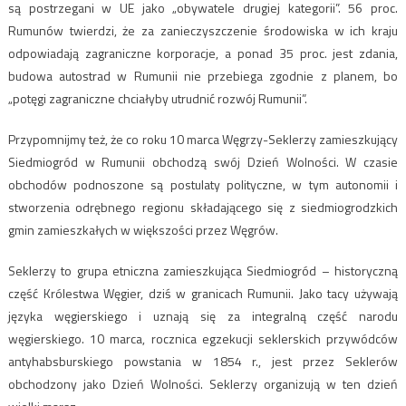
są postrzegani w UE jako „obywatele drugiej kategorii”. 56 proc.
Rumunów twierdzi, że za zanieczyszczenie środowiska w ich kraju
odpowiadają zagraniczne korporacje, a ponad 35 proc. jest zdania,
budowa autostrad w Rumunii nie przebiega zgodnie z planem, bo
„potęgi zagraniczne chciałyby utrudnić rozwój Rumunii”.
Przypomnijmy też, że co roku 10 marca Węgrzy-Seklerzy zamieszkujący
Siedmiogród w Rumunii obchodzą swój Dzień Wolności. W czasie
obchodów podnoszone są postulaty polityczne, w tym autonomii i
stworzenia odrębnego regionu składającego się z siedmiogrodzkich
gmin zamieszkałych w większości przez Węgrów.
Seklerzy to grupa etniczna zamieszkująca Siedmiogród – historyczną
część Królestwa Węgier, dziś w granicach Rumunii. Jako tacy używają
języka węgierskiego i uznają się za integralną część narodu
węgierskiego. 10 marca, rocznica egzekucji seklerskich przywódców
antyhabsburskiego powstania w 1854 r., jest przez Seklerów
obchodzony jako Dzień Wolności. Seklerzy organizują w ten dzień