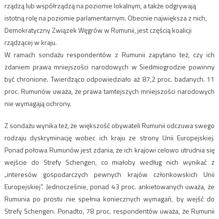
rządzą lub współrządzą na poziomie lokalnym, a także odgrywają
istotną rolę na poziomie parlamentarnym. Obecnie największa z nich,
Demokratyczny Związek Węgrów w Rumunii, jest częścią koalicji
rządzącej w kraju.
W ramach sondażu respondentów z Rumunii zapytano też, czy ich
zdaniem prawa mniejszości narodowych w Siedmiogrodzie powinny
być chronione. Twierdząco odpowiedziało aż 87,2 proc. badanych. 11
proc. Rumunów uważa, że prawa tamtejszych mniejszości narodowych
nie wymagają ochrony.
Z sondażu wynika też, że większość obywateli Rumunii odczuwa swego
rodzaju dyskryminację wobec ich kraju ze strony Unii Europejskiej.
Ponad połowa Rumunów jest zdania, że ich krajowi celowo utrudnia się
wejście do Strefy Schengen, co miałoby według nich wynikać z
„interesów gospodarczych pewnych krajów członkowskich Unii
Europejskiej”. Jednocześnie, ponad 43 proc. ankietowanych uważa, że
Rumunia po prostu nie spełnia koniecznych wymagań, by wejść do
Strefy Schengen. Ponadto, 78 proc. respondentów uważa, że Rumunii