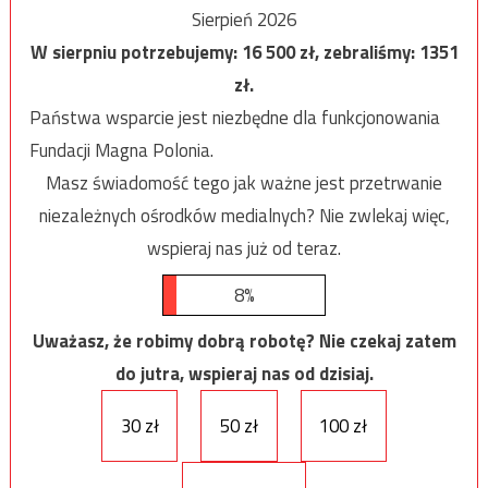
Sierpień 2026
W sierpniu potrzebujemy:
16 500
zł, zebraliśmy:
1351
zł.
Państwa wsparcie jest niezbędne dla funkcjonowania
Fundacji Magna Polonia.
Masz świadomość tego jak ważne jest przetrwanie
niezależnych ośrodków medialnych? Nie zwlekaj więc,
wspieraj nas już od teraz.
8%
Uważasz, że robimy dobrą robotę? Nie czekaj zatem
do jutra, wspieraj nas od dzisiaj.
30 zł
50 zł
100 zł