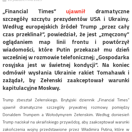
„Financial Times”
ujawnił
dramatyczne
szczegóły szczytu prezydentów USA i Ukrainy.
Według europejskich źródeł Trump „przez cały
czas przeklinał”, powiedział, że jest „zmęczony”
oglądaniem map linii frontu i powtórzył
wiadomości, które Putin przekazał mu dzień
wcześniej w rozmowie telefonicznej; „Gospodarka
rosyjska jest w świetnej kondycji”. Na koniec
odmówił wysłania Ukrainie rakiet Tomahawk i
zażądał, by Zełenski zaakceptował warunki
kapitulacyjne Moskwy.
Trump zbeształ Zełenskiego. Brytyjski dziennik „Financial Times”
ujawnił dramatyczne szczegóły prywatnej rozmowy pomiędzy
Donaldem Trumpem a Wołodymyrem Zełenskim. Według doniesień
Trump naciskał na ukraińskiego przywódcę, aby zaakceptował warunki
zakończenia wojny przedstawione przez Władimira Putina, które w