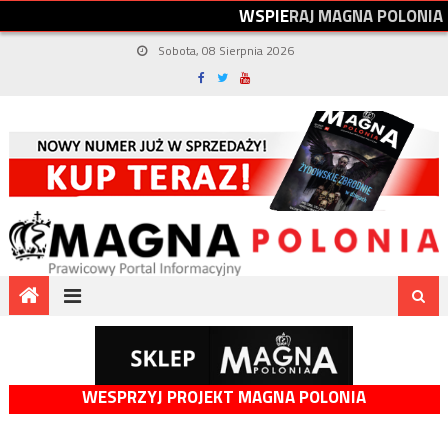
W
S
P
I
E
R
A
J
M
A
G
N
A
P
O
L
O
N
I
A
Sobota, 08 Sierpnia 2026
WESPRZYJ PROJEKT MAGNA POLONIA