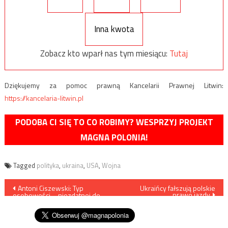
Inna kwota
Zobacz kto wparł nas tym miesiącu:
Tutaj
Dziękujemy za pomoc prawną Kancelarii Prawnej Litwin:
https://kancelaria-litwin.pl
PODOBA CI SIĘ TO CO ROBIMY? WESPRZYJ PROJEKT
MAGNA POLONIA!
Tagged
polityka
,
ukraina
,
USA
,
Wojna
Nawigacja
Antoni Ciszewski: Typ
Ukraińcy fałszują polskie
prawo jazdy
osobowości – niezdatnej do
wpisu
urzędowania