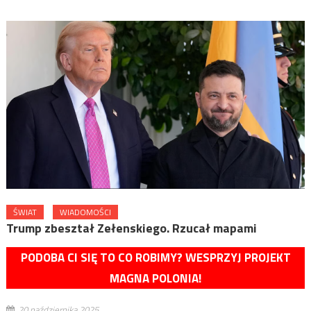
ŚWIAT
WIADOMOŚCI
Trump zbeształ Zełenskiego. Rzucał mapami
PODOBA CI SIĘ TO CO ROBIMY? WESPRZYJ PROJEKT
MAGNA POLONIA!
20 października 2025