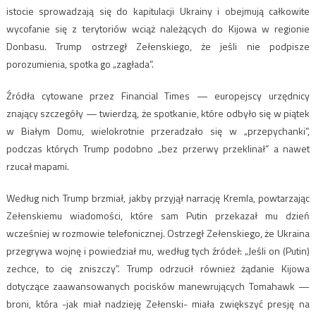
istocie sprowadzają się do kapitulacji Ukrainy i obejmują całkowite
wycofanie się z terytoriów wciąż należących do Kijowa w regionie
Donbasu. Trump ostrzegł Zełenskiego, że jeśli nie podpisze
porozumienia, spotka go „zagłada”.
Źródła cytowane przez Financial Times — europejscy urzędnicy
znający szczegóły — twierdzą, że spotkanie, które odbyło się w piątek
w Białym Domu, wielokrotnie przeradzało się w „przepychanki”,
podczas których Trump podobno „bez przerwy przeklinał” a nawet
rzucał mapami.
Według nich Trump brzmiał, jakby przyjął narrację Kremla, powtarzając
Zełenskiemu wiadomości, które sam Putin przekazał mu dzień
wcześniej w rozmowie telefonicznej. Ostrzegł Zełenskiego, że Ukraina
przegrywa wojnę i powiedział mu, według tych źródeł: „Jeśli on (Putin)
zechce, to cię zniszczy”. Trump odrzucił również żądanie Kijowa
dotyczące zaawansowanych pocisków manewrujących Tomahawk —
broni, która -jak miał nadzieję Zełenski- miała zwiększyć presję na