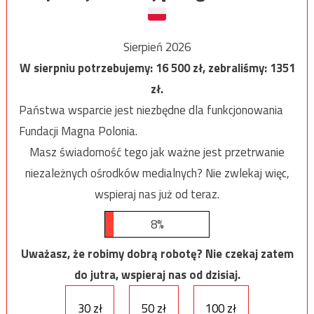
Sierpień 2026
W sierpniu potrzebujemy:
16 500
zł, zebraliśmy:
1351
zł.
Państwa wsparcie jest niezbędne dla funkcjonowania
Fundacji Magna Polonia.
Masz świadomość tego jak ważne jest przetrwanie
niezależnych ośrodków medialnych? Nie zwlekaj więc,
wspieraj nas już od teraz.
8%
Uważasz, że robimy dobrą robotę? Nie czekaj zatem
do jutra, wspieraj nas od dzisiaj.
30 zł
50 zł
100 zł