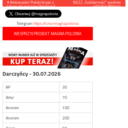
Nawigacja
Ambasador Polski knuje z
NSZZ „Solidarność” weźmie
udział w Marszu
Litwinami przeciw Polakom?
Niepodległości
wpisu
Telegram
https://t.me/magnapolonia
WESPRZYJ PROJEKT MAGNA POLONIA
Darczyńcy - 30.07.2026
AP
30
Artur
70
Anonim
100
Anonim
200