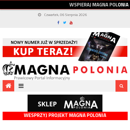
W
S
P
I
E
R
A
J
M
A
G
N
A
P
O
L
O
N
I
A
Czwartek, 06 Sierpnia 2026
WESPRZYJ PROJEKT MAGNA POLONIA