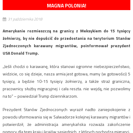
MAGNA POLONIA!
31 października 2018
Amerykanie rozmieszczą na granicy z Meksykiem do 15 tysięcy
żołnierzy, by nie dopuścić do przedostania na terytorium Stanów
Zjednoczonych karawany migrantów, poinformował prezydent
USA Donald Trump.
„Jeśli chodzi o karawanę, która stanowi ogromne niebezpieczeństwo,
widzicie, co się dzieje, nasza armia jest gotowa, mamy (w gotowości) 5
tysięcy, a będzie 10-15 tysięcy żołnierzy, a także straż graniczna,
pracownicy służby migracyjnej i cała reszta. nie wejdą, nie pozwolimy
na to” – powiedział Trump dziennikarzom.
Prezydent Stanów Zjednoczonych wyraził nadto zaniepokojenie z
powodu uformowania się w Salwadorze kolejnej karawany migrantów i
potwierdził, że administracja amerykańska rozważa zakończenie
pomocy dla tego kraju i krajów sąsiednich, z których pochodzą migranci.