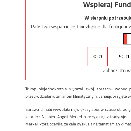
Wspieraj Fund
W sierpniu potrzebu
Państwa wsparcie jest niezbędne dla funkcjonow
30 zł
50 zł
Zobacz kto w
Trump niejednokrotnie wyrażał swój sprzeciw wobec
przeciwdziałaniu zmianom klimatycznym, uznając przyjęte w 
Sprawa klimatu wywołała największy spór w czasie obrad gru
kanclerz Niemiec Angeli Merkel o rezygnacji z tradycyjn
Merkel, która oceniła, że cała dyskusja na temat zmian klimat