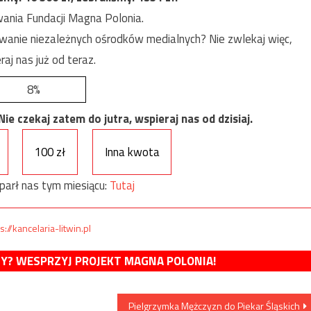
ania Fundacji Magna Polonia.
anie niezależnych ośrodków medialnych? Nie zwlekaj więc,
raj nas już od teraz.
8%
e czekaj zatem do jutra, wspieraj nas od dzisiaj.
100 zł
Inna kwota
parł nas tym miesiącu:
Tutaj
s://kancelaria-litwin.pl
MY? WESPRZYJ PROJEKT MAGNA POLONIA!
Pielgrzymka Mężczyzn do Piekar Śląskich