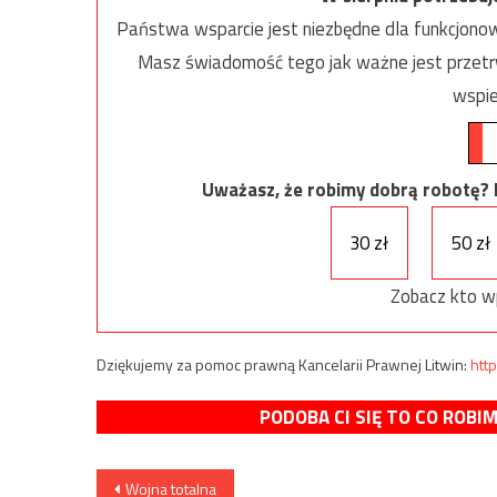
Państwa wsparcie jest niezbędne dla funkcjonow
Masz świadomość tego jak ważne jest przetrw
wspie
Uważasz, że robimy dobrą robotę? Ni
30 zł
50 zł
Zobacz kto w
Dziękujemy za pomoc prawną Kancelarii Prawnej Litwin:
http
PODOBA CI SIĘ TO CO ROBI
Nawigacja
Wojna totalna