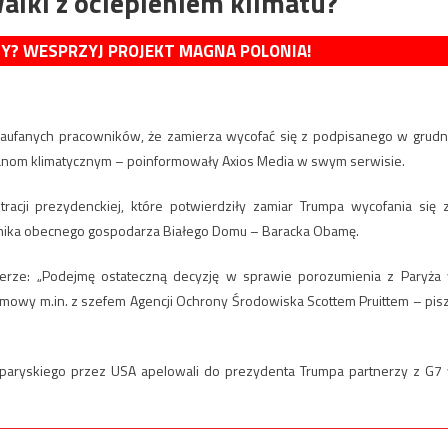
alki z ociepleniem klimatu?
MY? WESPRZYJ PROJEKT MAGNA POLONIA!
zaufanych pracowników, że zamierza wycofać się z podpisanego w grudn
ianom klimatycznym – poinformowały Axios Media w swym serwisie.
racji prezydenckiej, które potwierdziły zamiar Trumpa wycofania się 
ika obecnego gospodarza Białego Domu – Baracka Obamę.
tterze: „Podejmę ostateczną decyzję w sprawie porozumienia z Paryża
z umowy m.in. z szefem Agencji Ochrony Środowiska Scottem Pruittem – pis
paryskiego przez USA apelowali do prezydenta Trumpa partnerzy z G7