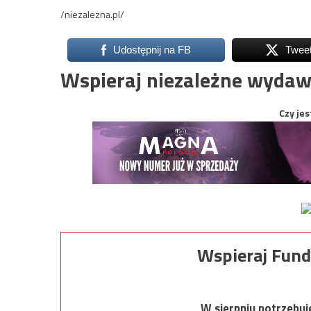
/niezalezna.pl/
Udostępnij na FB
Twee
Wspieraj niezależne wydaw
Czy jes
Wspieraj Fund
W sierpniu potrzebu