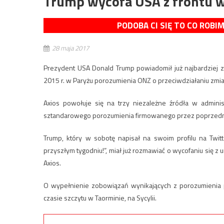
Trump wycofa USA z frontu w
PODOBA CI SIĘ TO CO ROBI
28 maja 2017
Prezydent USA Donald Trump powiadomił już najbardziej 
2015 r. w Paryżu porozumienia ONZ o przeciwdziałaniu zm
Axios powołuje się na trzy niezależne źródła w administ
sztandarowego porozumienia firmowanego przez poprzedn
Trump, który w sobotę napisał na swoim profilu na Twi
przyszłym tygodniu!”, miał już rozmawiać o wycofaniu się 
Axios.
O wypełnienie zobowiązań wynikających z porozumienia 
czasie szczytu w Taorminie, na Sycylii.