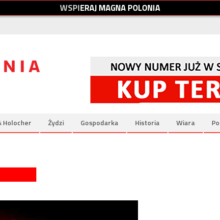
W
S
P
I
E
R
A
J
M
A
G
N
A
P
O
L
O
N
I
A
& Holocher
Żydzi
Gospodarka
Historia
Wiara
Po