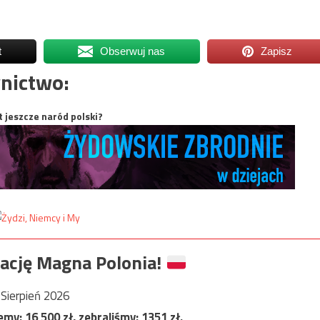
t
Obserwuj nas
Zapisz
nictwo:
t jeszcze naród polski?
ację Magna Polonia!
Sierpień 2026
jemy:
16 500
zł, zebraliśmy:
1351
zł.