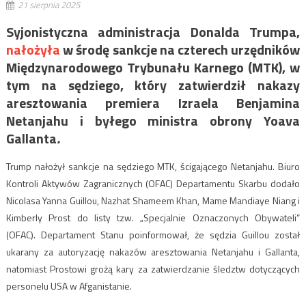
21 sierpnia 2025
Syjonistyczna administracja Donalda Trumpa,
nałożyła
w środę sankcje na czterech urzędników
Międzynarodowego Trybunału Karnego (MTK), w
tym na sędziego, który zatwierdził nakazy
aresztowania premiera Izraela Benjamina
Netanjahu i byłego ministra obrony Yoava
Gallanta
.
Trump nałożył sankcje na sędziego MTK, ścigającego Netanjahu. Biuro
Kontroli Aktywów Zagranicznych (OFAC) Departamentu Skarbu dodało
Nicolasa Yanna Guillou, Nazhat Shameem Khan, Mame Mandiaye Niang i
Kimberly Prost do listy tzw. „Specjalnie Oznaczonych Obywateli”
(OFAC).
Departament Stanu poinformował, że sędzia Guillou został
ukarany za autoryzację nakazów aresztowania Netanjahu i Gallanta,
natomiast Prostowi grożą kary za zatwierdzanie śledztw dotyczących
personelu USA w Afganistanie.