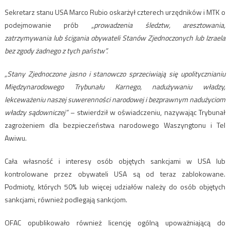
Sekretarz stanu USA Marco Rubio oskarżył czterech urzędników i MTK o
podejmowanie prób
„prowadzenia śledztw, aresztowania,
zatrzymywania lub ścigania obywateli Stanów Zjednoczonych lub Izraela
bez zgody żadnego z tych państw”.
„Stany Zjednoczone jasno i stanowczo sprzeciwiają się upolitycznianiu
Międzynarodowego Trybunału Karnego, nadużywaniu władzy,
lekceważeniu naszej suwerenności narodowej i bezprawnym nadużyciom
władzy sądowniczej”
– stwierdził w oświadczeniu, nazywając Trybunał
zagrożeniem dla bezpieczeństwa narodowego Waszyngtonu i Tel
Awiwu.
Cała własność i interesy osób objętych sankcjami w USA lub
kontrolowane przez obywateli USA są od teraz zablokowane.
Podmioty, których 50% lub więcej udziałów należy do osób objętych
sankcjami, również podlegają sankcjom.
OFAC opublikowało również licencję ogólną upoważniającą do