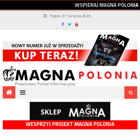
W
S
P
I
E
R
A
J
M
A
G
N
A
P
O
L
O
N
I
A
Piątek, 07 Sierpnia 2026
WESPRZYJ PROJEKT MAGNA POLONIA