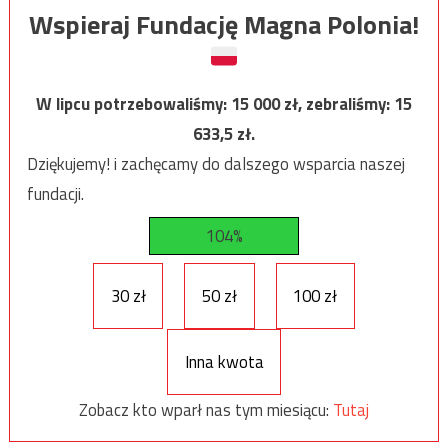
Wspieraj Fundację Magna Polonia!
W lipcu potrzebowaliśmy:
15 000
zł, zebraliśmy:
15
633,5
zł.
Dziękujemy! i zachęcamy do dalszego wsparcia naszej
fundacji.
104%
30 zł
50 zł
100 zł
Inna kwota
Zobacz kto wparł nas tym miesiącu:
Tutaj