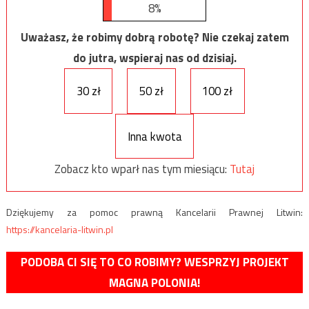
8%
Uważasz, że robimy dobrą robotę? Nie czekaj zatem
do jutra, wspieraj nas od dzisiaj.
30 zł
50 zł
100 zł
Inna kwota
Zobacz kto wparł nas tym miesiącu:
Tutaj
Dziękujemy za pomoc prawną Kancelarii Prawnej Litwin:
https://kancelaria-litwin.pl
PODOBA CI SIĘ TO CO ROBIMY? WESPRZYJ PROJEKT
MAGNA POLONIA!