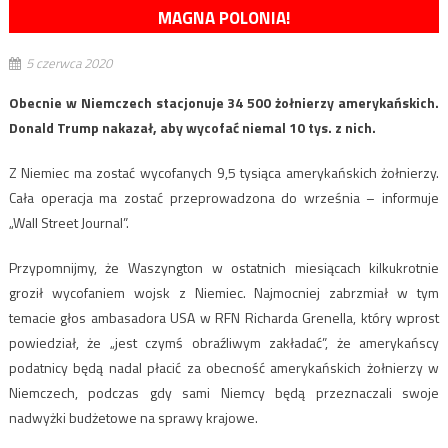
MAGNA POLONIA!
5 czerwca 2020
Obecnie w Niemczech stacjonuje 34 500 żołnierzy amerykańskich.
Donald Trump nakazał, aby wycofać niemal 10 tys. z nich.
Z Niemiec ma zostać wycofanych 9,5 tysiąca amerykańskich żołnierzy.
Cała operacja ma zostać przeprowadzona do września – informuje
„Wall Street Journal”.
Przypomnijmy, że Waszyngton w ostatnich miesiącach kilkukrotnie
groził wycofaniem wojsk z Niemiec. Najmocniej zabrzmiał w tym
temacie głos ambasadora USA w RFN Richarda Grenella, który wprost
powiedział, że „jest czymś obraźliwym zakładać”, że amerykańscy
podatnicy będą nadal płacić za obecność amerykańskich żołnierzy w
Niemczech, podczas gdy sami Niemcy będą przeznaczali swoje
nadwyżki budżetowe na sprawy krajowe.