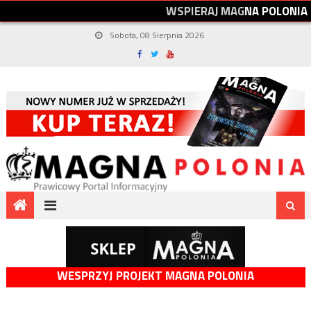
W
S
P
I
E
R
A
J
M
A
G
N
A
P
O
L
O
N
I
A
Sobota, 08 Sierpnia 2026
WESPRZYJ PROJEKT MAGNA POLONIA