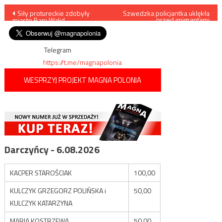
Nawigacja
Siły protureckie zdobyły
Szwedzka policjantka uklękła
przed imigrantami
miasto Bani Walid
demonstrującymi pod hasłem
wpisu
Black Lives Matter i
przyłączyła się do nich
Telegram
https://t.me/magnapolonia
WESPRZYJ PROJEKT MAGNA POLONIA
Darczyńcy - 6.08.2026
KACPER STAROŚCIAK
100,00
KULCZYK GRZEGORZ POLIŃSKA i
50,00
KULCZYK KATARZYNA
MARIA KOSTRZEWA
50,00