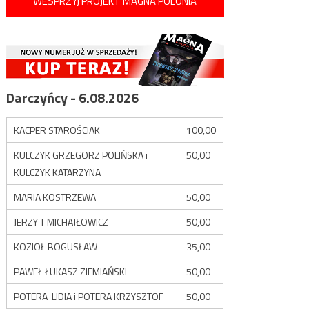
WESPRZYJ PROJEKT MAGNA POLONIA
Darczyńcy - 6.08.2026
KACPER STAROŚCIAK
100,00
KULCZYK GRZEGORZ POLIŃSKA i
50,00
KULCZYK KATARZYNA
MARIA KOSTRZEWA
50,00
JERZY T MICHAJŁOWICZ
50,00
KOZIOŁ BOGUSŁAW
35,00
PAWEŁ ŁUKASZ ZIEMIAŃSKI
50,00
POTERA LIDIA i POTERA KRZYSZTOF
50,00