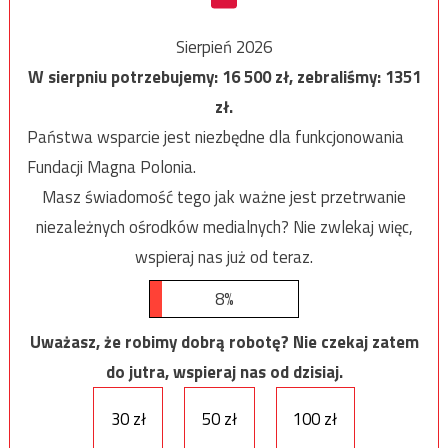
Sierpień 2026
W sierpniu potrzebujemy:
16 500
zł, zebraliśmy:
1351
zł.
Państwa wsparcie jest niezbędne dla funkcjonowania
Fundacji Magna Polonia.
Masz świadomość tego jak ważne jest przetrwanie
niezależnych ośrodków medialnych? Nie zwlekaj więc,
wspieraj nas już od teraz.
8%
Uważasz, że robimy dobrą robotę? Nie czekaj zatem
do jutra, wspieraj nas od dzisiaj.
30 zł
50 zł
100 zł