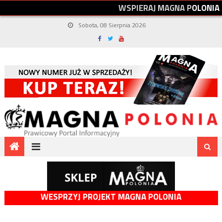
W
S
P
I
E
R
A
J
M
A
G
N
A
P
O
L
O
N
I
A
Sobota, 08 Sierpnia 2026
WESPRZYJ PROJEKT MAGNA POLONIA