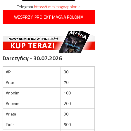
Telegram
https://t.me/magnapolonia
WESPRZYJ PROJEKT MAGNA POLONIA
Darczyńcy - 30.07.2026
AP
30
Artur
70
Anonim
100
Anonim
200
Arleta
90
Piotr
500