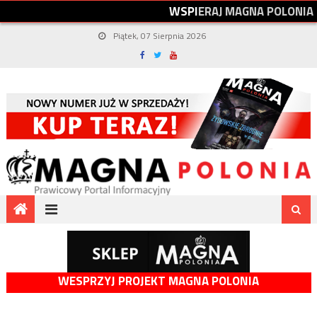
W
S
P
I
E
R
A
J
M
A
G
N
A
P
O
L
O
N
I
A
Piątek, 07 Sierpnia 2026
WESPRZYJ PROJEKT MAGNA POLONIA