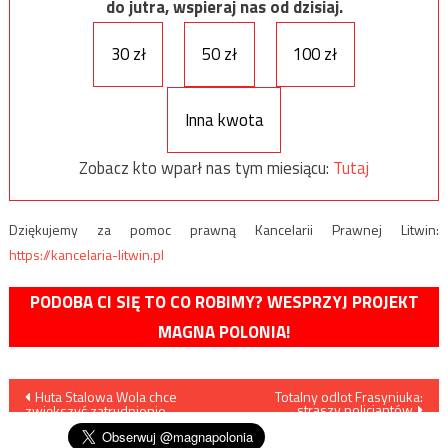
do jutra, wspieraj nas od dzisiaj.
30 zł
50 zł
100 zł
Inna kwota
Zobacz kto wparł nas tym miesiącu:
Tutaj
Dziękujemy za pomoc prawną Kancelarii Prawnej Litwin:
https://kancelaria-litwin.pl
PODOBA CI SIĘ TO CO ROBIMY? WESPRZYJ PROJEKT
MAGNA POLONIA!
Nawigacja
Huta Stalowa Wola chce
Totalny odlot Frasyniuka:
straszy policjantów
zwiększyć zatrudnienie
wpisu