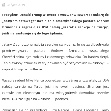
26 lipca 2018
Prezydent Donald Trump w tweecie wezwał w czwartek Ankarę do
„natychmiastowego” uwolnienia amerykańskiego pastora Andrew
Brunsona i zagroził, że USA nałożą „szerokie sankcje na Turcję”,
jeśli nie zastosuje się do tego żądania.
„Stany Zjednoczone nałożą szerokie sankcje na Turcję za długotrwałe
przetrzymywanie pastora Andrew Brunsona, wspaniałego
Chrześcijanina, ojca rodziny i cudownego człowieka. On bardzo cierpi.
Ten niewinny człowiek wiary powinien być natychmiast uwolniony!” –
napisał Trump na Twitterze.
Wiceprezydent Mike Pence powiedział wcześniej w czwartek, że USA
nałożą sankcje na Turcję, jeśli nie uwolni pastora. „Brunson jest
człowiekiem niewinnym, nie ma wiarygodnych dowodów przeciw
niemu (…), zasługuje na wolność” – podkreślił.
Zwracając się do prezydenta Turcji Recepa Tayyipa Erdogana i jego