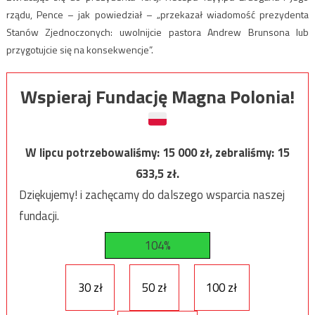
rządu, Pence – jak powiedział – „przekazał wiadomość prezydenta
Stanów Zjednoczonych: uwolnijcie pastora Andrew Brunsona lub
przygotujcie się na konsekwencje”.
Wspieraj Fundację Magna Polonia!
W lipcu potrzebowaliśmy:
15 000
zł, zebraliśmy:
15
633,5
zł.
Dziękujemy! i zachęcamy do dalszego wsparcia naszej
fundacji.
104%
30 zł
50 zł
100 zł