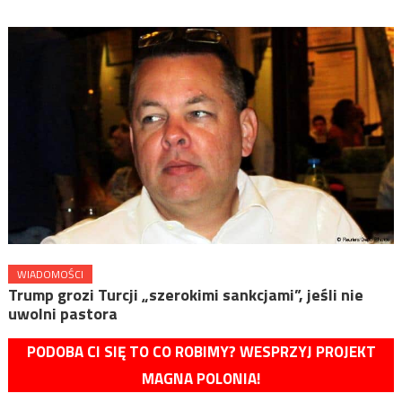
WIADOMOŚCI
Trump grozi Turcji „szerokimi sankcjami”, jeśli nie
uwolni pastora
PODOBA CI SIĘ TO CO ROBIMY? WESPRZYJ PROJEKT
MAGNA POLONIA!