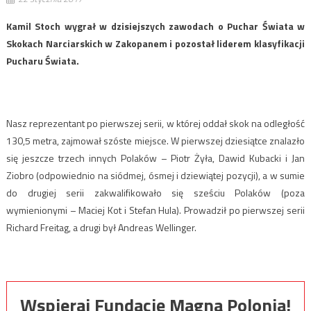
Kamil Stoch wygrał w dzisiejszych zawodach o Puchar Świata w
Skokach Narciarskich w Zakopanem i pozostał liderem klasyfikacji
Pucharu Świata.
Nasz reprezentant po pierwszej serii, w której oddał skok na odległość
130,5 metra, zajmował szóste miejsce. W pierwszej dziesiątce znalazło
się jeszcze trzech innych Polaków – Piotr Żyła, Dawid Kubacki i Jan
Ziobro (odpowiednio na siódmej, ósmej i dziewiątej pozycji), a w sumie
do drugiej serii zakwalifikowało się sześciu Polaków (poza
wymienionymi – Maciej Kot i Stefan Hula). Prowadził po pierwszej serii
Richard Freitag, a drugi był Andreas Wellinger.
Wspieraj Fundację Magna Polonia!