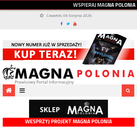
W
S
P
I
E
R
A
J
M
A
G
N
A
P
O
L
O
N
I
A
Czwartek, 06 Sierpnia 2026
WESPRZYJ PROJEKT MAGNA POLONIA