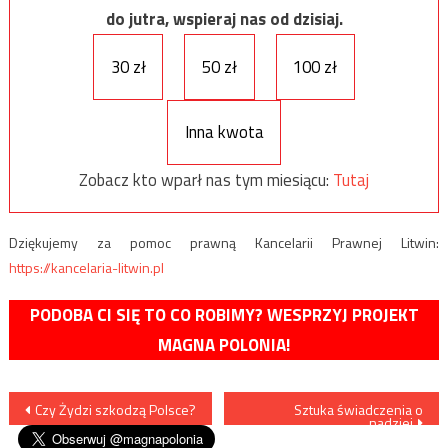
do jutra, wspieraj nas od dzisiaj.
30 zł
50 zł
100 zł
Inna kwota
Zobacz kto wparł nas tym miesiącu:
Tutaj
Dziękujemy za pomoc prawną Kancelarii Prawnej Litwin:
https://kancelaria-litwin.pl
PODOBA CI SIĘ TO CO ROBIMY? WESPRZYJ PROJEKT
MAGNA POLONIA!
Nawigacja
Czy Żydzi szkodzą Polsce?
Sztuka świadczenia o
nadziei