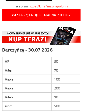
wpisu
Telegram
https://t.me/magnapolonia
WESPRZYJ PROJEKT MAGNA POLONIA
Darczyńcy - 30.07.2026
AP
30
Artur
70
Anonim
100
Anonim
200
Arleta
90
Piotr
500