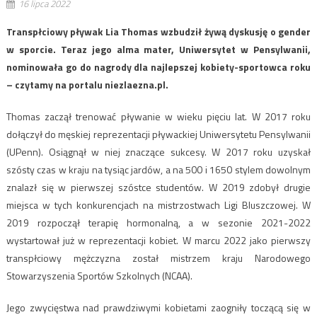
16 lipca 2022
Transpłciowy pływak Lia Thomas wzbudził żywą dyskusję o gender
w sporcie. Teraz jego alma mater, Uniwersytet w Pensylwanii,
nominowała go do nagrody dla najlepszej kobiety-sportowca roku
– czytamy na portalu niezlaezna.pl.
Thomas zaczął trenować pływanie w wieku pięciu lat. W 2017 roku
dołączył do męskiej reprezentacji pływackiej Uniwersytetu Pensylwanii
(UPenn). Osiągnął w niej znaczące sukcesy. W 2017 roku uzyskał
szósty czas w kraju na tysiąc jardów, a na 500 i 1650 stylem dowolnym
znalazł się w pierwszej szóstce studentów. W 2019 zdobył drugie
miejsca w tych konkurencjach na mistrzostwach Ligi Bluszczowej. W
2019 rozpoczął terapię hormonalną, a w sezonie 2021-2022
wystartował już w reprezentacji kobiet. W marcu 2022 jako pierwszy
transpłciowy mężczyzna został mistrzem kraju Narodowego
Stowarzyszenia Sportów Szkolnych (NCAA).
Jego zwycięstwa nad prawdziwymi kobietami zaogniły toczącą się w