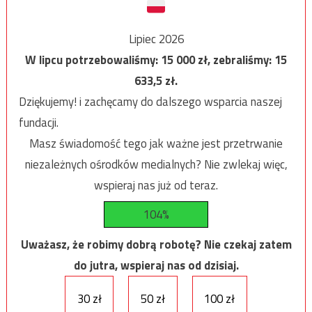
Lipiec 2026
W lipcu potrzebowaliśmy:
15 000
zł, zebraliśmy:
15
633,5
zł.
Dziękujemy! i zachęcamy do dalszego wsparcia naszej
fundacji.
Masz świadomość tego jak ważne jest przetrwanie
niezależnych ośrodków medialnych? Nie zwlekaj więc,
wspieraj nas już od teraz.
104%
Uważasz, że robimy dobrą robotę? Nie czekaj zatem
do jutra, wspieraj nas od dzisiaj.
30 zł
50 zł
100 zł