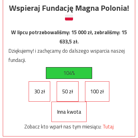
Wspieraj Fundację Magna Polonia!
W lipcu potrzebowaliśmy:
15 000
zł, zebraliśmy:
15
633,5
zł.
Dziękujemy! i zachęcamy do dalszego wsparcia naszej
fundacji.
104%
30 zł
50 zł
100 zł
Inna kwota
Zobacz kto wparł nas tym miesiącu:
Tutaj