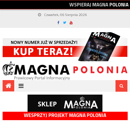
W
S
P
I
E
R
A
J
M
A
G
N
A
P
O
L
O
N
I
A
Czwartek, 06 Sierpnia 2026
WESPRZYJ PROJEKT MAGNA POLONIA