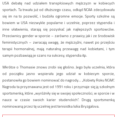
USA debatę nad udziałem transpłciowych mężczyzn w kobiecych
sportach. Ta trwała już od dłuższego czasu, odkąd NCAA zdecydowała
się im na to pozwolić, i budziła ogromne emocje. Sporty szkolne są
bowiem w USA niezwykle popularne i uczelnie, poprzez stypendia i
inne ułatwienia, starają się pozyskać jak najlepszych sportowców.
Przeciwnicy gender w sporcie – zarówno z prawicy jak i ze środowisk
feministycznych – zwracają uwagę, że mężczyźni, nawet po przejściu
terapii hormonalnej, mają naturalną przewagę nad kobietami, i tym
samym pozbawiają je szans na sukcesy, stypendia itp.
Wkrótce o Thomasie znowu zrobi się głośno. Jego była uczelnia, która
od początku jasno wspierała jego udział w kobiecym sporcie,
postanowiła go bowiem nominować do nagrody… „Kobiety Roku NCAA”.
Nagroda ta przyznawana jest od 1991 roku i przyznaje się ją szkolnym
sportsmenką, które „wyróżniły się w swojej społeczności, w sporcie i w
nauce w czasie swoich karier studenckich”. Drugą sportsmenką
nominowaną przez tę uczelnię jest tenisistka Iuliia Bryzgalova.