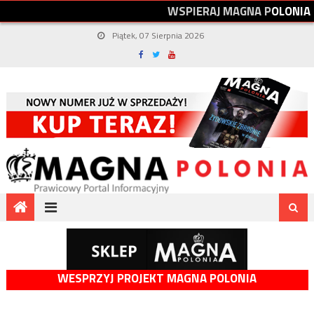
W
S
P
I
E
R
A
J
M
A
G
N
A
P
O
L
O
N
I
A
Piątek, 07 Sierpnia 2026
WESPRZYJ PROJEKT MAGNA POLONIA