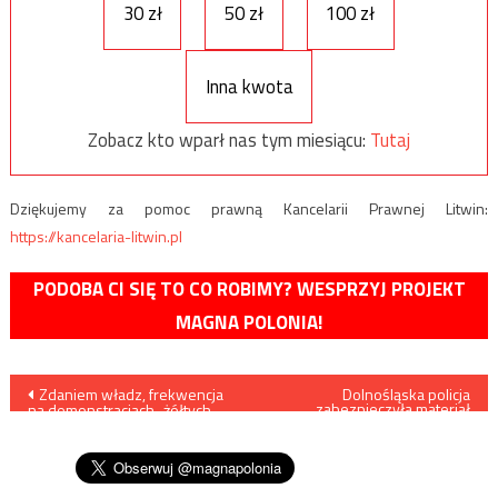
30 zł
50 zł
100 zł
Inna kwota
Zobacz kto wparł nas tym miesiącu:
Tutaj
Dziękujemy za pomoc prawną Kancelarii Prawnej Litwin:
https://kancelaria-litwin.pl
PODOBA CI SIĘ TO CO ROBIMY? WESPRZYJ PROJEKT
MAGNA POLONIA!
Nawigacja
Zdaniem władz, frekwencja
Dolnośląska policja
zabezpieczyła materiał
na demonstracjach „żółtych
dowodowy ws. Euroweek
wpisu
kamizelek” znacząco mniejsza
niż przed tygodniem