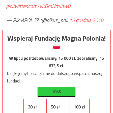
pic.twitter.com/vKGmNmJnw0
— PikuśPOL ?? ‏ (@pikus_pol)
15 grudnia 2018
Wspieraj Fundację Magna Polonia!
W lipcu potrzebowaliśmy:
15 000
zł, zebraliśmy:
15
633,5
zł.
Dziękujemy! i zachęcamy do dalszego wsparcia naszej
fundacji.
104%
30 zł
50 zł
100 zł