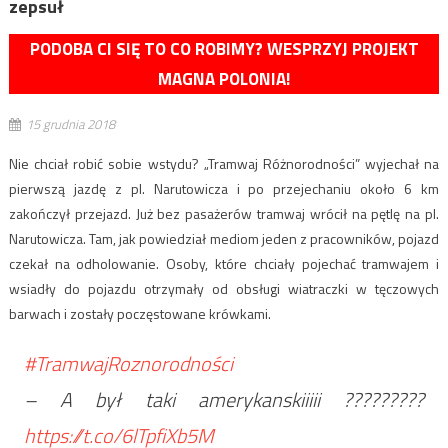
zepsuł
PODOBA CI SIĘ TO CO ROBIMY? WESPRZYJ PROJEKT
MAGNA POLONIA!
15 grudnia 2018
Nie chciał robić sobie wstydu? „Tramwaj Różnorodności” wyjechał na
pierwszą jazdę z pl. Narutowicza i po przejechaniu około 6 km
zakończył przejazd. Już bez pasażerów tramwaj wrócił na pętlę na pl.
Narutowicza. Tam, jak powiedział mediom jeden z pracowników, pojazd
czekał na odholowanie. Osoby, które chciały pojechać tramwajem i
wsiadły do pojazdu otrzymały od obsługi wiatraczki w tęczowych
barwach i zostały poczęstowane krówkami.
#TramwajRoznorodności
– A był taki amerykanskiiiii ?????????
https://t.co/6lTpfiXb5M