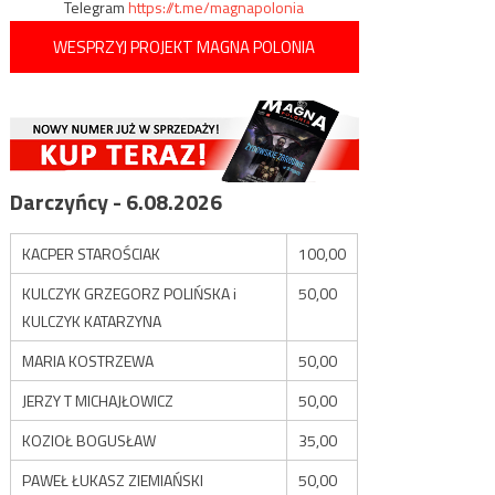
Telegram
https://t.me/magnapolonia
WESPRZYJ PROJEKT MAGNA POLONIA
Darczyńcy - 6.08.2026
KACPER STAROŚCIAK
100,00
KULCZYK GRZEGORZ POLIŃSKA i
50,00
KULCZYK KATARZYNA
MARIA KOSTRZEWA
50,00
JERZY T MICHAJŁOWICZ
50,00
KOZIOŁ BOGUSŁAW
35,00
PAWEŁ ŁUKASZ ZIEMIAŃSKI
50,00