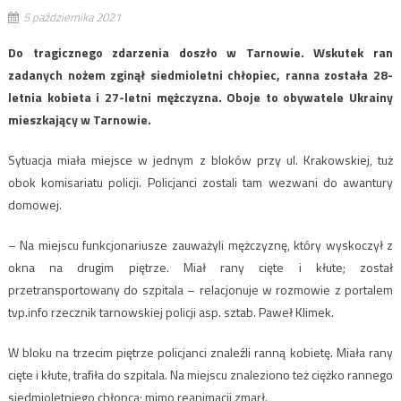
5 października 2021
Do tragicznego zdarzenia doszło w Tarnowie. Wskutek ran
zadanych nożem zginął siedmioletni chłopiec, ranna została 28-
letnia kobieta i 27-letni mężczyzna. Oboje to obywatele Ukrainy
mieszkający w Tarnowie.
Sytuacja miała miejsce w jednym z bloków przy ul. Krakowskiej, tuż
obok komisariatu policji. Policjanci zostali tam wezwani do awantury
domowej.
– Na miejscu funkcjonariusze zauważyli mężczyznę, który wyskoczył z
okna na drugim piętrze. Miał rany cięte i kłute; został
przetransportowany do szpitala – relacjonuje w rozmowie z portalem
tvp.info rzecznik tarnowskiej policji asp. sztab. Paweł Klimek.
W bloku na trzecim piętrze policjanci znaleźli ranną kobietę. Miała rany
cięte i kłute, trafiła do szpitala. Na miejscu znaleziono też ciężko rannego
siedmioletniego chłopca; mimo reanimacji zmarł.