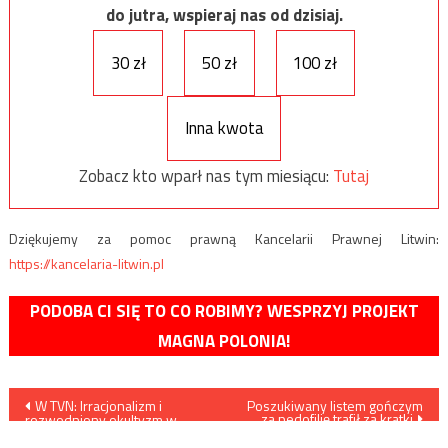
do jutra, wspieraj nas od dzisiaj.
30 zł
50 zł
100 zł
Inna kwota
Zobacz kto wparł nas tym miesiącu:
Tutaj
Dziękujemy za pomoc prawną Kancelarii Prawnej Litwin:
https://kancelaria-litwin.pl
PODOBA CI SIĘ TO CO ROBIMY? WESPRZYJ PROJEKT
MAGNA POLONIA!
Nawigacja
W TVN: Irracjonalizm i
Poszukiwany listem gończym
za pedofilię trafił za kratki
rozwodniony okultyzm w
wpisu
miejsce chrześcijaństwa i
nauki