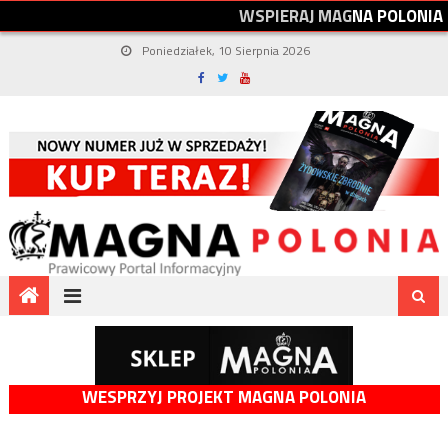
W
S
P
I
E
R
A
J
M
A
G
N
A
P
O
L
O
N
I
A
Poniedziałek, 10 Sierpnia 2026
WESPRZYJ PROJEKT MAGNA POLONIA