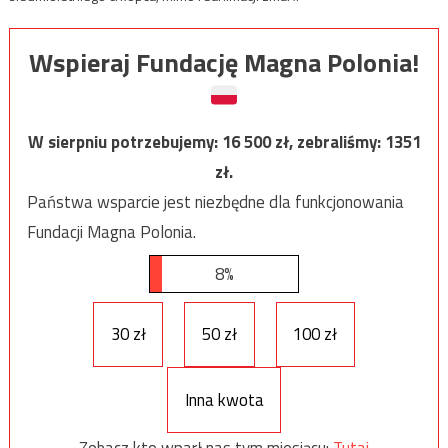
Wspieraj Fundację Magna Polonia!
W sierpniu potrzebujemy:
16 500
zł, zebraliśmy:
1351
zł.
Państwa wsparcie jest niezbędne dla funkcjonowania
Fundacji Magna Polonia.
8%
30 zł
50 zł
100 zł
Inna kwota
Zobacz kto wparł nas tym miesiącu:
Tutaj