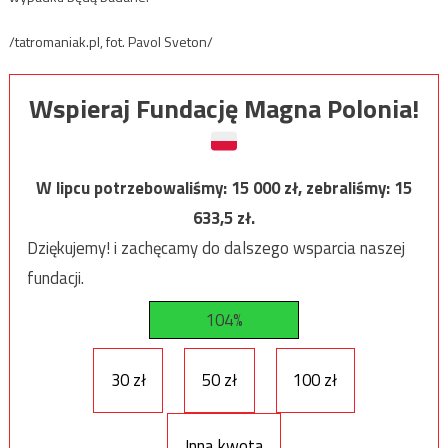
/tatromaniak.pl, fot. Pavol Sveton/
Wspieraj Fundację Magna Polonia!
W lipcu potrzebowaliśmy:
15 000
zł, zebraliśmy:
15
633,5
zł.
Dziękujemy! i zachęcamy do dalszego wsparcia naszej
fundacji.
104%
30 zł
50 zł
100 zł
Inna kwota