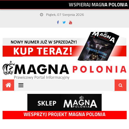
W
S
P
I
E
R
A
J
M
A
G
N
A
P
O
L
O
N
I
A
Piątek, 07 Sierpnia 2026
WESPRZYJ PROJEKT MAGNA POLONIA