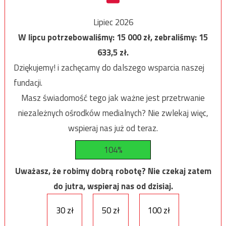
Lipiec 2026
W lipcu potrzebowaliśmy:
15 000
zł, zebraliśmy:
15
633,5
zł.
Dziękujemy! i zachęcamy do dalszego wsparcia naszej
fundacji.
Masz świadomość tego jak ważne jest przetrwanie
niezależnych ośrodków medialnych? Nie zwlekaj więc,
wspieraj nas już od teraz.
104%
Uważasz, że robimy dobrą robotę? Nie czekaj zatem
do jutra, wspieraj nas od dzisiaj.
30 zł
50 zł
100 zł