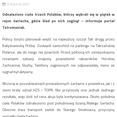
9 stycznia 2022
Odnaleziono ciała trzech Polaków, którzy wybrali się w piątek w
rejon Gerlacha, gdzie ślad po nich zaginął – informuje portal
Tatromaniak.
Polscy turyści planowali wejść na najwyższy szczyt Tatr drogą przez
Batyżowiecką Próbę. Zostawili samochód na parkingu na Tatrzańskiej
Polance, ale do niego nie powrócili. Przed północą ich zaniepokojony
rozwojem sytuacji znajomy powiadomił ratowników Horskiej
Zachrannej Sluzby. Telefony zaginionych nie odpowiadały, mimo że
sygnał był aktywny.
Wczoraj w poszukiwaniach prowadzonych zarówno z powietrza, jak i z
ziemi brały udział HZS i TOPR. Nie przyniosły one jednak żadnego
rezultatu, więc dziś od rana akcja była kontynuowana. Około południa
ciała Polaków odnaleziono pod południową ścianą Małego Gerlacha.
Obecnie trwa transport zwłok do Starego Smokowca, przyczyny
wypadku będą badane.