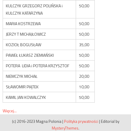
KULCZYK GRZEGORZ POLIŃSKA i
50,00
KULCZYK KATARZYNA
MARIA KOSTRZEWA
50,00
JERZY T MICHAJŁOWICZ
50,00
KOZIOŁ BOGUSŁAW
35,00
PAWEŁ ŁUKASZ ZIEMIAŃSKI
50,00
POTERA LIDIA i POTERA KRZYSZTOF
50,00
NIEMCZYK MICHAŁ
20,00
SŁAWOMIR PIĄTEK
10,00
KAMIL JAN KOWALCZYK
50,00
Więcej...
(c) 2016-2023 Magna Polonia
|
Polityka prywatności
|
Editorial by
MysteryThemes
.