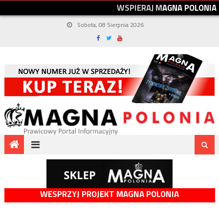
W
S
P
I
E
R
A
J
M
A
G
N
A
P
O
L
O
N
I
A
Sobota, 08 Sierpnia 2026
WESPRZYJ PROJEKT MAGNA POLONIA