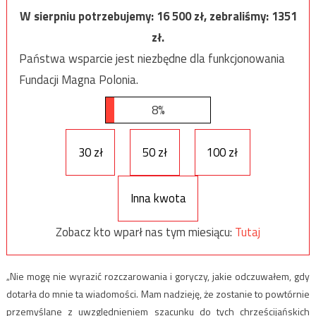
W sierpniu potrzebujemy:
16 500
zł, zebraliśmy:
1351
zł.
Państwa wsparcie jest niezbędne dla funkcjonowania
Fundacji Magna Polonia.
8%
30 zł
50 zł
100 zł
Inna kwota
Zobacz kto wparł nas tym miesiącu:
Tutaj
„Nie mogę nie wyrazić rozczarowania i goryczy, jakie odczuwałem, gdy
dotarła do mnie ta wiadomości. Mam nadzieję, że zostanie to powtórnie
przemyślane z uwzględnieniem szacunku do tych chrześcijańskich