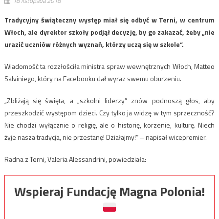
18 listopada 2018
Tradycyjny świąteczny występ miał się odbyć w Terni, w centrum
Włoch, ale dyrektor szkoły podjął decyzję, by go zakazać, żeby „nie
urazić uczniów różnych wyznań, którzy uczą się w szkole”.
Wiadomość ta rozzłościła ministra spraw wewnętrznych Włoch, Matteo
Salviniego, który na Facebooku dał wyraz swemu oburzeniu.
„Zbliżają się święta, a „szkolni liderzy” znów podnoszą głos, aby
przeszkodzić występom dzieci. Czy tylko ja widzę w tym sprzeczność?
Nie chodzi wyłącznie o religię, ale o historię, korzenie, kulturę. Niech
żyje nasza tradycja, nie przestanę! Działajmy!” – napisał wicepremier.
Radna z Terni, Valeria Alessandrini, powiedziała:
Wspieraj Fundację Magna Polonia!