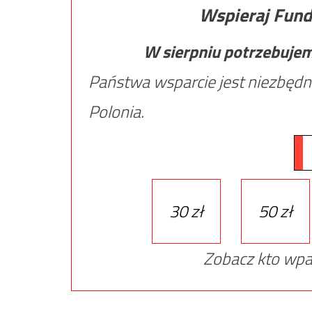
Wspieraj Fund
W sierpniu potrzebuje
Państwa wsparcie jest niezbędn
Polonia.
30 zł
50 zł
Zobacz kto wpa