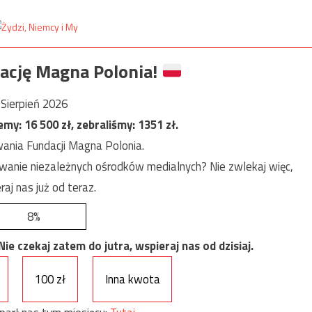
ację Magna Polonia!
Sierpień 2026
jemy:
16 500
zł, zebraliśmy:
1351
zł.
ania Fundacji Magna Polonia.
anie niezależnych ośrodków medialnych? Nie zwlekaj więc,
raj nas już od teraz.
8%
e czekaj zatem do jutra, wspieraj nas od dzisiaj.
100 zł
Inna kwota