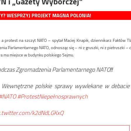
VN i „Gazety Wyborczej”
MY? WESPRZYJ PROJEKT MAGNA POLONIA!
, a protest na szczyt NATO – spytał Maciej Knapik, dziennikarz Faktów T
ia Parlamentarnego NATO, odnosząc się – ni z gruszki, ni z pietruszki – 
ra ma miejsce w budynku polskiego Sejmu.
podczas Zgromadzenia Parlamentarnego NATO‼️
a‼️ Wewnętrzne polskie sprawy wywlekane w debacie
#NATO
#ProtestNiepełnosprawnych
c.twitter.com/k2dNdLGKxQ