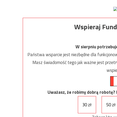
Wspieraj Fund
W sierpniu potrzebu
Państwa wsparcie jest niezbędne dla funkcjonow
Masz świadomość tego jak ważne jest przetrw
wspie
Uważasz, że robimy dobrą robotę? Ni
30 zł
50 zł