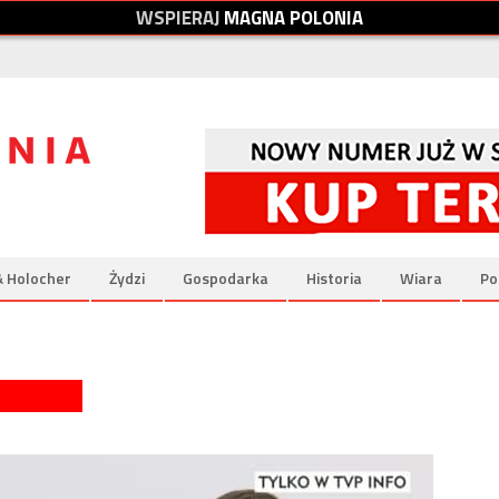
W
S
P
I
E
R
A
J
M
A
G
N
A
P
O
L
O
N
I
A
& Holocher
Żydzi
Gospodarka
Historia
Wiara
Po