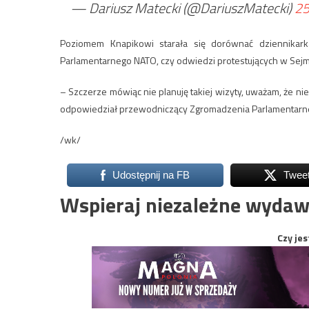
— Dariusz Matecki (@DariuszMatecki)
25
Poziomem Knapikowi starała się dorównać dziennikark
Parlamentarnego NATO, czy odwiedzi protestujących w Sejm
– Szczerze mówiąc nie planuję takiej wizyty, uważam, że n
odpowiedział przewodniczący Zgromadzenia Parlamentarneg
/wk/
Udostępnij na FB
Twee
Wspieraj niezależne wydaw
Czy jes