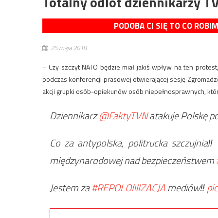
Totalny odlot dziennikarzy T
PODOBA CI SIĘ TO CO ROBI
25 maja 2018
– Czy szczyt NATO będzie miał jakiś wpływ na ten protest
podczas konferencji prasowej otwierającej sesję Zgromadzen
akcji grupki osób-opiekunów osób niepełnosprawnych, któ
Dziennikarz
@FaktyTVN
atakuje Polskę 
Co za antypolska, politrucka szczujni
międzynarodowej nad bezpieczeństwem
Jestem za
#REPOLONIZACJA
mediów‼️
pi