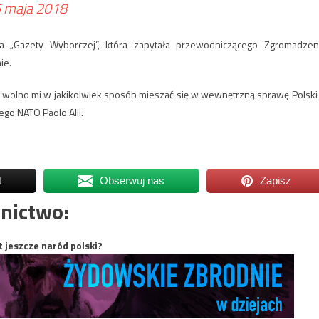
 maja 2018
a „Gazety Wyborczej”, która zapytała przewodniczącego Zgromadzen
ie.
ie wolno mi w jakikolwiek sposób mieszać się w wewnętrzną sprawę Polski
o NATO Paolo Alli.
t
Obserwuj nas
Zapisz
nictwo:
t jeszcze naród polski?