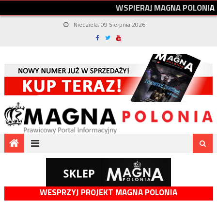
W
S
P
I
E
R
A
J
M
A
G
N
A
P
O
L
O
N
I
A
Niedziela, 09 Sierpnia 2026
WESPRZYJ PROJEKT MAGNA POLONIA