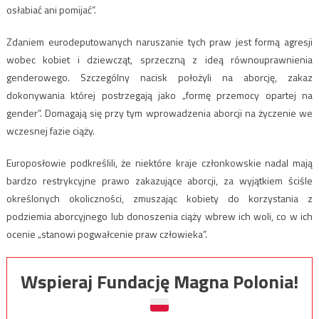
osłabiać ani pomijać”.
Zdaniem eurodeputowanych naruszanie tych praw jest formą agresji
wobec kobiet i dziewcząt, sprzeczną z ideą równouprawnienia
genderowego. Szczególny nacisk położyli na aborcję, zakaz
dokonywania której postrzegają jako „formę przemocy opartej na
gender”. Domagają się przy tym wprowadzenia aborcji na życzenie we
wczesnej fazie ciąży.
Europosłowie podkreślili, że niektóre kraje członkowskie nadal mają
bardzo restrykcyjne prawo zakazujące aborcji, za wyjątkiem ściśle
określonych okoliczności, zmuszając kobiety do korzystania z
podziemia aborcyjnego lub donoszenia ciąży wbrew ich woli, co w ich
ocenie „stanowi pogwałcenie praw człowieka”.
Wspieraj Fundację Magna Polonia!