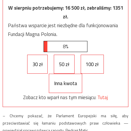
W sierpniu potrzebujemy:
16 500
zł, zebraliśmy:
1351
zł.
Państwa wsparcie jest niezbędne dla funkcjonowania
Fundacji Magna Polonia.
8%
30 zł
50 zł
100 zł
Inna kwota
Zobacz kto wparł nas tym miesiącu:
Tutaj
– Chcemy pokazać, że Parlament Europejski ma siłę, aby
przeciwstawiać się łamaniu podstawowych praw człowieka —
powiedział sprawozdawca raportu, Pedrag Matic.