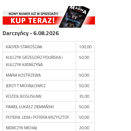
Darczyńcy - 6.08.2026
KACPER STAROŚCIAK
100,00
KULCZYK GRZEGORZ POLIŃSKA i
50,00
KULCZYK KATARZYNA
MARIA KOSTRZEWA
50,00
JERZY T MICHAJŁOWICZ
50,00
KOZIOŁ BOGUSŁAW
35,00
PAWEŁ ŁUKASZ ZIEMIAŃSKI
50,00
POTERA LIDIA i POTERA KRZYSZTOF
50,00
NIEMCZYK MICHAŁ
20,00