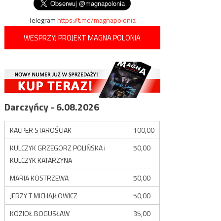
Telegram
https://t.me/magnapolonia
WESPRZYJ PROJEKT MAGNA POLONIA
Darczyńcy - 6.08.2026
KACPER STAROŚCIAK
100,00
KULCZYK GRZEGORZ POLIŃSKA i
50,00
KULCZYK KATARZYNA
MARIA KOSTRZEWA
50,00
JERZY T MICHAJŁOWICZ
50,00
KOZIOŁ BOGUSŁAW
35,00