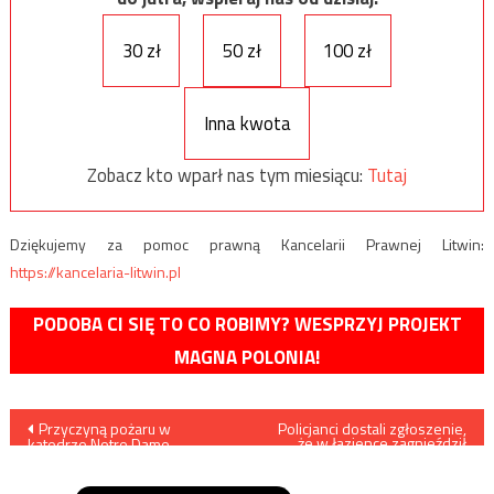
30 zł
50 zł
100 zł
Inna kwota
Zobacz kto wparł nas tym miesiącu:
Tutaj
Dziękujemy za pomoc prawną Kancelarii Prawnej Litwin:
https://kancelaria-litwin.pl
PODOBA CI SIĘ TO CO ROBIMY? WESPRZYJ PROJEKT
MAGNA POLONIA!
Nawigacja
Przyczyną pożaru w
Policjanci dostali zgłoszenie,
że w łazience zagnieździł
katedrze Notre Dame
się… wąż
wpisu
prawdopodobnie było
zwarcie elektryczne