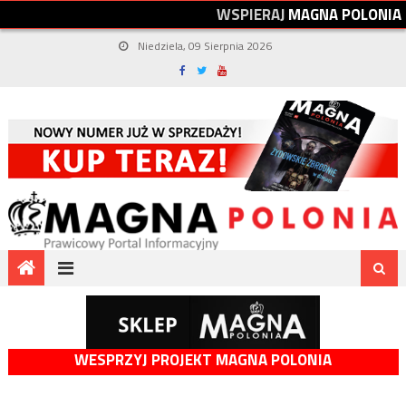
W
S
P
I
E
R
A
J
M
A
G
N
A
P
O
L
O
N
I
A
Niedziela, 09 Sierpnia 2026
WESPRZYJ PROJEKT MAGNA POLONIA