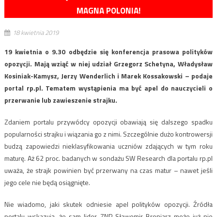
MAGNA POLONIA!
18 kwietnia 2019
19 kwietnia o 9.30 odbędzie się konferencja prasowa polityków
opozycji. Mają wziąć w niej udział Grzegorz Schetyna, Władysław
Kosiniak-Kamysz, Jerzy Wenderlich i Marek Kossakowski – podaje
portal rp.pl. Tematem wystąpienia ma być apel do nauczycieli o
przerwanie lub zawieszenie strajku.
Zdaniem portalu przywódcy opozycji obawiają się dalszego spadku
popularności strajku i wiązania go z nimi. Szczególnie dużo kontrowersji
budzą zapowiedzi nieklasyfikowania uczniów zdających w tym roku
maturę. Aż 62 proc. badanych w sondażu SW Research dla portalu rp.pl
uważa, że strajk powinien być przerwany na czas matur – nawet jeśli
jego cele nie będą osiągnięte.
Nie wiadomo, jaki skutek odniesie apel polityków opozycji. Źródła
portalu wskazują, że sam lider ZNP Sławomir Broniarz może już nie