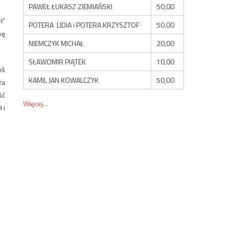
PAWEŁ ŁUKASZ ZIEMIAŃSKI
50,00
ł”
POTERA LIDIA i POTERA KRZYSZTOF
50,00
wę
NIEMCZYK MICHAŁ
20,00
SŁAWOMIR PIĄTEK
10,00
oś
KAMIL JAN KOWALCZYK
50,00
za
ść
Więcej...
 i