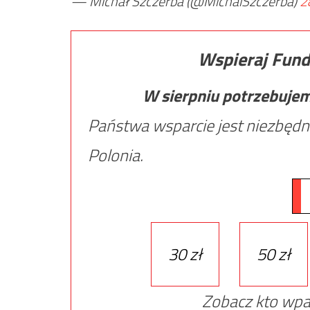
— Michał Szczerba (@MichalSzczerba)
2
Wspieraj Fund
W sierpniu potrzebuje
Państwa wsparcie jest niezbędn
Polonia.
30 zł
50 zł
Zobacz kto wpa