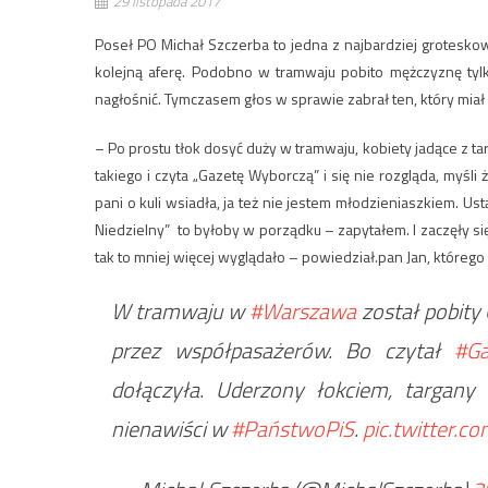
29 listopada 2017
Poseł PO Michał Szczerba to jedna z najbardziej groteskowy
kolejną aferę. Podobno w tramwaju pobito mężczyznę tylk
nagłośnić. Tymczasem głos w sprawie zabrał ten, który mia
– Po prostu tłok dosyć duży w tramwaju, kobiety jadące z 
takiego i czyta „Gazetę Wyborczą” i się nie rozgląda, myśli
pani o kuli wsiadła, ja też nie jestem młodzieniaszkiem. Us
Niedzielny” to byłoby w porządku – zapytałem. I zaczęły się 
tak to mniej więcej wyglądało – powiedział.pan Jan, którego
W tramwaju w
#Warszawa
został pobity
przez współpasażerów. Bo czytał
#Ga
dołączyła. Uderzony łokciem, targany
nienawiści w
#PaństwoPiS
.
pic.twitter.c