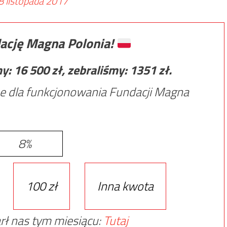
8 listopada 2017
ację Magna Polonia!
my:
16 500
zł, zebraliśmy:
1351
zł.
e dla funkcjonowania Fundacji Magna
8%
100 zł
Inna kwota
rł nas tym miesiącu:
Tutaj