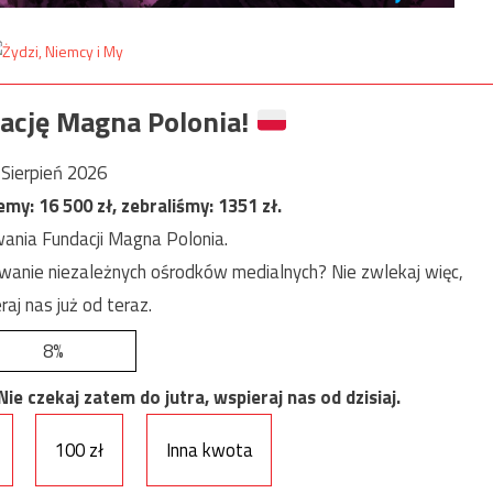
ację Magna Polonia!
Sierpień 2026
jemy:
16 500
zł, zebraliśmy:
1351
zł.
ania Fundacji Magna Polonia.
anie niezależnych ośrodków medialnych? Nie zwlekaj więc,
raj nas już od teraz.
8%
e czekaj zatem do jutra, wspieraj nas od dzisiaj.
100 zł
Inna kwota