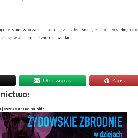
u ze łzami w oczach. Potem się zacząłem śmiać, no bo człowieku, babc
e stanął w obronie – stwierdził.pan Jan.
t
Obserwuj nas
Zapisz
nictwo:
t jeszcze naród polski?