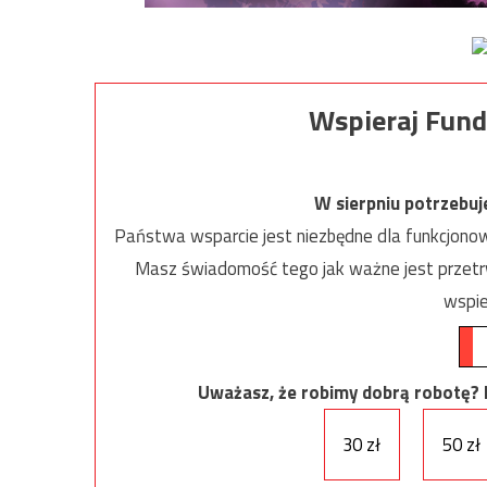
Wspieraj Fund
W sierpniu potrzebu
Państwa wsparcie jest niezbędne dla funkcjonow
Masz świadomość tego jak ważne jest przetrw
wspie
Uważasz, że robimy dobrą robotę? Ni
30 zł
50 zł