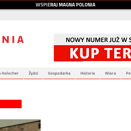
W
S
P
I
E
R
A
J
M
A
G
N
A
P
O
L
O
N
I
A
& Holocher
Żydzi
Gospodarka
Historia
Wiara
Po