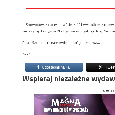
– Spowodowało to tylko wściekłość i wysiadłem z tramwaj
zmusiły cię do wyjścia. Nie było sensu dyskusji dalej. Nikt ni
Poseł Szczerba to naprawdę postać groteskowa…
/wk/
Udostępnij na FB
Twee
Wspieraj niezależne wydaw
Czy jes