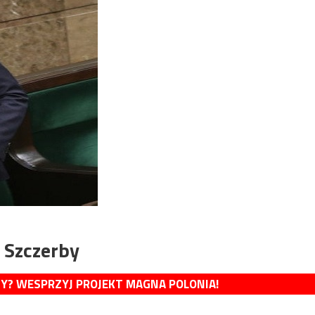
 Szczerby
MY? WESPRZYJ PROJEKT MAGNA POLONIA!