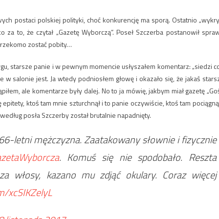
ch postaci polskiej polityki, choć konkurencję ma sporą. Ostatnio „wykry
o za to, że czytał „Gazetę Wyborczą”. Poseł Szczerba postanowił spra
ł rzekomo zostać pobity…
targu, starsze panie i w pewnym momencie usłyszałem komentarz: „siedzi c
 że w salonie jest. Ja wtedy podniosłem głowę i okazało się, że jakaś stars
tąpiłem, ale komentarze były dalej. No to ja mówię, jakbym miał gazetę „Go
epitety, ktoś tam mnie szturchnął i to panie oczywiście, ktoś tam pociągnął
 według posła Szczerby został brutalnie napadnięty.
 66-letni mężczyzna. Zaatakowany słownie i fizycznie
zetaWyborcza
. Komuś się nie spodobało. Reszta
 za włosy, kazano mu zdjąć okulary. Coraz więcej
om/xcSIKZelyL