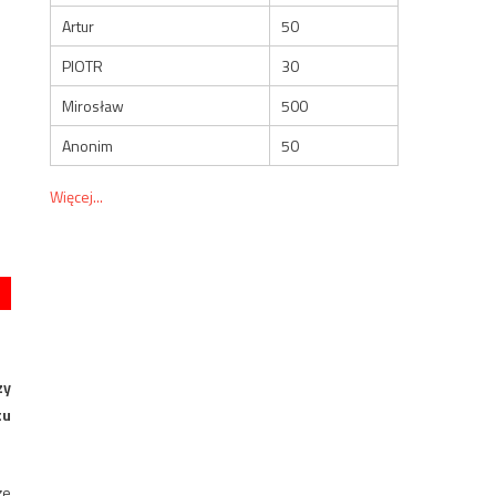
Artur
50
PIOTR
30
Mirosław
500
Anonim
50
Więcej...
zy
tu
że