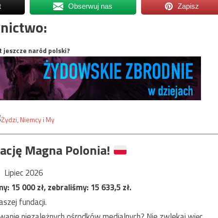
t
Obserwuj nas
Zapisz
nictwo:
t jeszcze naród polski?
ację Magna Polonia!
Lipiec 2026
my:
15 000
zł, zebraliśmy:
15 633,5
zł.
szej fundacji.
anie niezależnych ośrodków medialnych? Nie zwlekaj więc,