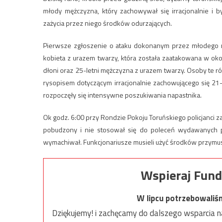
młody mężczyzna, który zachowywał się irracjonalnie i
zażycia przez niego środków odurzających.
Pierwsze zgłoszenie o ataku dokonanym przez młodego męż
kobieta z urazem twarzy, która została zaatakowana w okoli
dłoni oraz 25-letni mężczyzna z urazem twarzy. Osoby te 
rysopisem dotyczącym irracjonalnie zachowującego się 21-
rozpoczęły się intensywne poszukiwania napastnika.
Ok godz. 6:00 przy Rondzie Pokoju Toruńskiego policjanci za
pobudzony i nie stosował się do poleceń wydawanych pr
wymachiwał. Funkcjonariusze musieli użyć środków przymus
Wspieraj Fund
W lipcu potrzebowaliś
Dziękujemy! i zachęcamy do dalszego wsparcia na