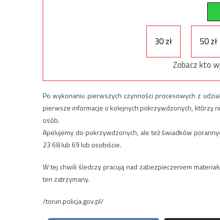
30 zł
50 zł
Zobacz kto w
Po wykonaniu pierwszych czynności procesowych z udziałem 
pierwsze informacje o kolejnych pokrzywdzonych, którzy nie 
osób.
Apelujemy do pokrzywdzonych, ale też świadków porannych
23 68 lub 69 lub osobiście.
W tej chwili śledczy pracują nad zabezpieczeniem materia
ten zatrzymany.
/torun.policja.gov.pl/