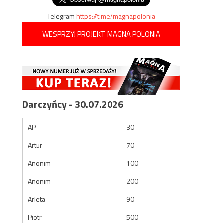
Telegram
https://t.me/magnapolonia
WESPRZYJ PROJEKT MAGNA POLONIA
Darczyńcy - 30.07.2026
AP
30
Artur
70
Anonim
100
Anonim
200
Arleta
90
Piotr
500