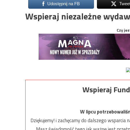
Udostępnij na FB
Twee
Wspieraj niezależne wydaw
Czy jes
Wspieraj Fund
W lipcu potrzebowaliś
Dziękujemy! i zachęcamy do dalszego wsparcia na
Masz świadomość tego jak ważne jest przetrw