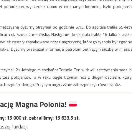
 był pobudzony, wyszedł z domu w nieznanym kierunku. Było podejrzen
czyznę dyżurny otrzymał po godzinie 5:15. Do szpitala trafiła 55-letn
cach ul. Szosa Chełmińska. Następnie do szpitala trafiła 46-latka z uraz
również zostały zaatakowane przez mężczyznę, którego rysopis był zgodny
latka. Dyżurny przekazał informacje patrolom pełniącym służbę w mieście
trzymali 21-letniego mieszkańca Torunia. Ten w chwili zatrzymania nadal b
zez policjantów, a w ręku ciągle trzymał nóż z długim ostrzem, któr
u bezpośredniego. Przy tym mężczyźnie zabezpieczyli również nóż.
ację Magna Polonia!
my:
15 000
zł, zebraliśmy:
15 633,5
zł.
szej fundacji.