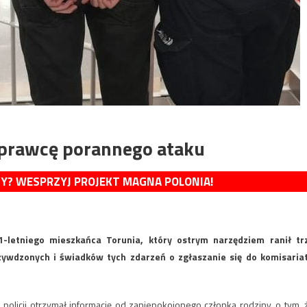
 sprawcę porannego ataku
MY? WESPRZYJ PROJEKT MAGNA POLONIA!
21-letniego mieszkańca Torunia, który ostrym narzędziem ranił tr
zywdzonych i świadków tych zdarzeń o zgłaszanie się do komisaria
j policji otrzymał informację od zaniepokojonego członka rodziny, o tym, 