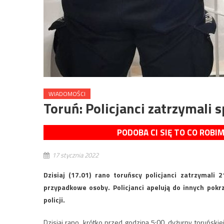
WIADOMOŚCI
Toruń: Policjanci zatrzymali
PODOBA CI SIĘ TO CO ROBI
17 stycznia 2022
Dzisiaj (17.01) rano toruńscy policjanci zatrzymali 
przypadkowe osoby. Policjanci apelują do innych pokr
policji.
Dzisiaj rano, krótko przed godziną 5:00, dyżurny toruńskie