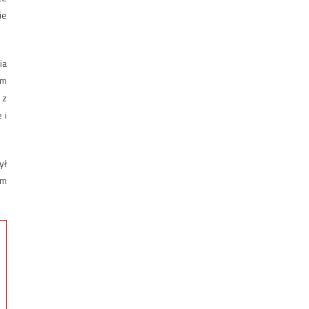
ie
ia
em
 z
 i
ył
ym