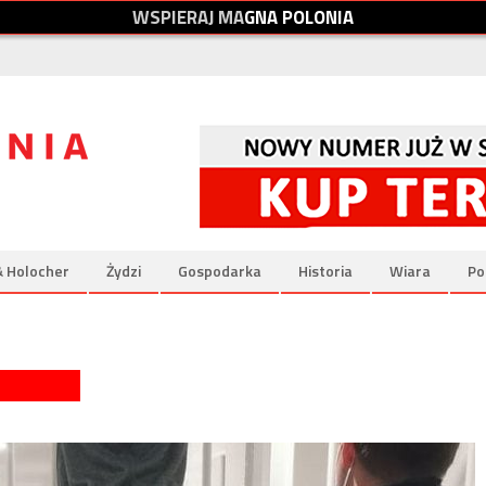
W
S
P
I
E
R
A
J
M
A
G
N
A
P
O
L
O
N
I
A
& Holocher
Żydzi
Gospodarka
Historia
Wiara
Po