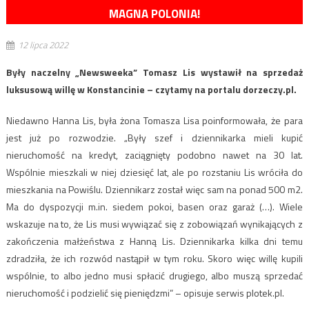
MAGNA POLONIA!
12 lipca 2022
Były naczelny „Newsweeka” Tomasz Lis wystawił na sprzedaż
luksusową willę w Konstancinie – czytamy na portalu dorzeczy.pl.
Niedawno Hanna Lis, była żona Tomasza Lisa poinformowała, że para
jest już po rozwodzie. „Były szef i dziennikarka mieli kupić
nieruchomość na kredyt, zaciągnięty podobno nawet na 30 lat.
Wspólnie mieszkali w niej dziesięć lat, ale po rozstaniu Lis wróciła do
mieszkania na Powiślu. Dziennikarz został więc sam na ponad 500 m2.
Ma do dyspozycji m.in. siedem pokoi, basen oraz garaż (…). Wiele
wskazuje na to, że Lis musi wywiązać się z zobowiązań wynikających z
zakończenia małżeństwa z Hanną Lis. Dziennikarka kilka dni temu
zdradziła, że ich rozwód nastąpił w tym roku. Skoro więc willę kupili
wspólnie, to albo jedno musi spłacić drugiego, albo muszą sprzedać
nieruchomość i podzielić się pieniędzmi” – opisuje serwis plotek.pl.