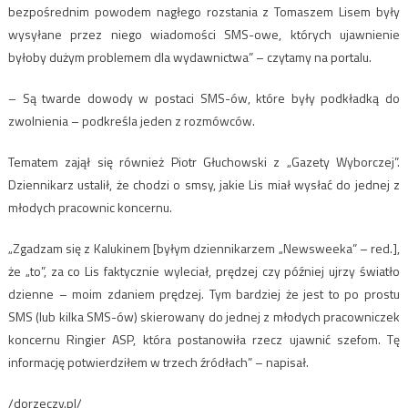
bezpośrednim powodem nagłego rozstania z Tomaszem Lisem były
wysyłane przez niego wiadomości SMS-owe, których ujawnienie
byłoby dużym problemem dla wydawnictwa” – czytamy na portalu.
– Są twarde dowody w postaci SMS-ów, które były podkładką do
zwolnienia – podkreśla jeden z rozmówców.
Tematem zajął się również Piotr Głuchowski z „Gazety Wyborczej”.
Dziennikarz ustalił, że chodzi o smsy, jakie Lis miał wysłać do jednej z
młodych pracownic koncernu.
„Zgadzam się z Kalukinem [byłym dziennikarzem „Newsweeka” – red.],
że „to”, za co Lis faktycznie wyleciał, prędzej czy później ujrzy światło
dzienne – moim zdaniem prędzej. Tym bardziej że jest to po prostu
SMS (lub kilka SMS-ów) skierowany do jednej z młodych pracowniczek
koncernu Ringier ASP, która postanowiła rzecz ujawnić szefom. Tę
informację potwierdziłem w trzech źródłach” – napisał.
/dorzeczy.pl/