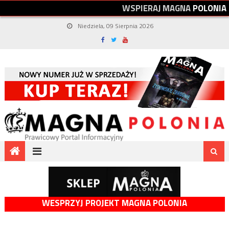
W
S
P
I
E
R
A
J
M
A
G
N
A
P
O
L
O
N
I
A
Niedziela, 09 Sierpnia 2026
WESPRZYJ PROJEKT MAGNA POLONIA