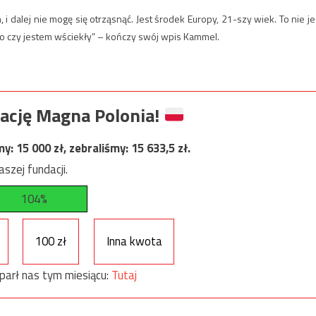
 dalej nie mogę się otrząsnąć. Jest środek Europy, 21-szy wiek. To nie je
upio czy jestem wściekły” – kończy swój wpis Kammel.
ację Magna Polonia!
my:
15 000
zł, zebraliśmy:
15 633,5
zł.
szej fundacji.
104%
100 zł
Inna kwota
parł nas tym miesiącu:
Tutaj