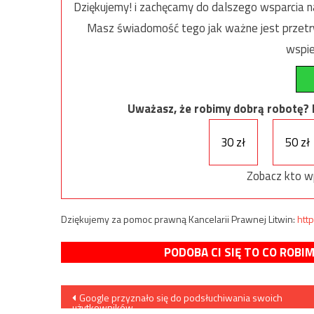
Dziękujemy! i zachęcamy do dalszego wsparcia na
Masz świadomość tego jak ważne jest przetrw
wspie
Uważasz, że robimy dobrą robotę? Ni
30 zł
50 zł
Zobacz kto w
Dziękujemy za pomoc prawną Kancelarii Prawnej Litwin:
http
PODOBA CI SIĘ TO CO ROBI
Nawigacja
Google przyznało się do podsłuchiwania swoich
użytkowników