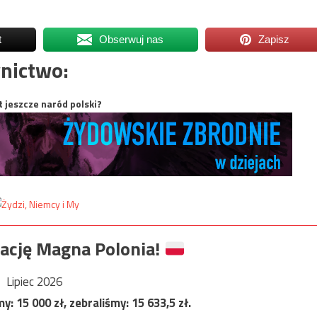
t
Obserwuj nas
Zapisz
nictwo:
t jeszcze naród polski?
ację Magna Polonia!
Lipiec 2026
my:
15 000
zł, zebraliśmy:
15 633,5
zł.