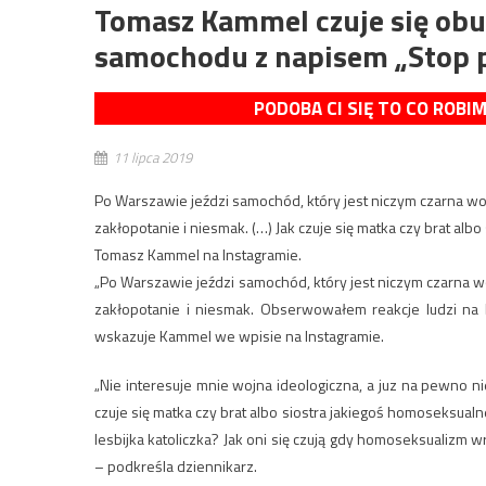
Tomasz Kammel czuje się ob
samochodu z napisem „Stop p
PODOBA CI SIĘ TO CO ROBI
11 lipca 2019
Po Warszawie jeździ samochód, który jest niczym czarna wo
zakłopotanie i niesmak. (…) Jak czuje się matka czy brat al
Tomasz Kammel na Instagramie.
„Po Warszawie jeździ samochód, który jest niczym czarna w
zakłopotanie i niesmak. Obserwowałem reakcje ludzi na b
wskazuje Kammel we wpisie na Instagramie.
„Nie interesuje mnie wojna ideologiczna, a juz na pewno n
czuje się matka czy brat albo siostra jakiegoś homoseksualne
lesbijka katoliczka? Jak oni się czują gdy homoseksualizm w
– podkreśla dziennikarz.