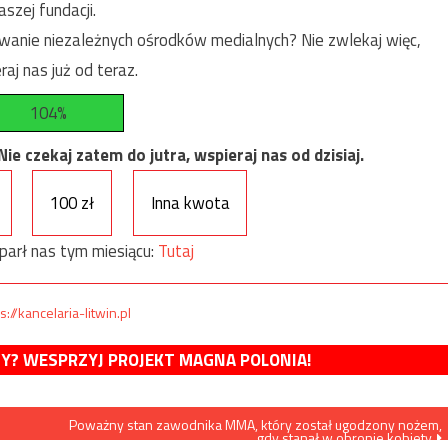
szej fundacji.
anie niezależnych ośrodków medialnych? Nie zwlekaj więc,
raj nas już od teraz.
104%
e czekaj zatem do jutra, wspieraj nas od dzisiaj.
100 zł
Inna kwota
parł nas tym miesiącu:
Tutaj
s://kancelaria-litwin.pl
MY? WESPRZYJ PROJEKT MAGNA POLONIA!
Poważny stan zawodnika MMA, który został ugodzony nożem,
gdy stanął w obronie kobiety