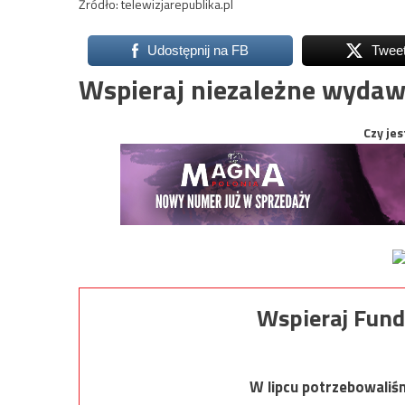
Źródło: telewizjarepublika.pl
Udostępnij na FB
Twee
Wspieraj niezależne wydaw
Czy jes
Wspieraj Fund
W lipcu potrzebowaliś