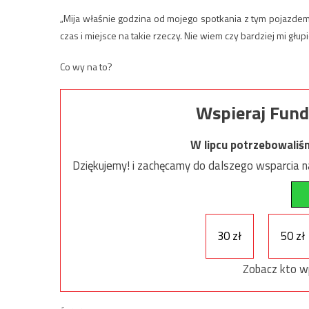
„Mija właśnie godzina od mojego spotkania z tym pojazdem, i
czas i miejsce na takie rzeczy. Nie wiem czy bardziej mi gł
Co wy na to?
Wspieraj Fund
W lipcu potrzebowaliś
Dziękujemy! i zachęcamy do dalszego wsparcia na
30 zł
50 zł
Zobacz kto w