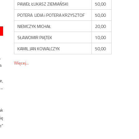
PAWEŁ ŁUKASZ ZIEMIAŃSKI
50,00
POTERA LIDIA i POTERA KRZYSZTOF
50,00
NIEMCZYK MICHAŁ
20,00
SŁAWOMIR PIĄTEK
10,00
KAMIL JAN KOWALCZYK
50,00
,
Więcej...
a
e,
 –
ak
ię
e”