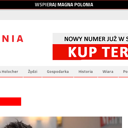
W
S
P
I
E
R
A
J
M
A
G
N
A
P
O
L
O
N
I
A
& Holocher
Żydzi
Gospodarka
Historia
Wiara
Po