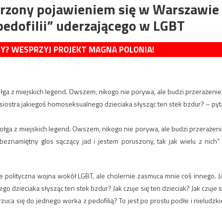
urzony pojawieniem się w Warszawie
edofilii” uderzającego w LGBT
MY? WESPRZYJ PROJEKT MAGNA POLONIA!
łga z miejskich legend. Owszem, nikogo nie porywa, ale budzi przerażenie
bo siostra jakiegoś homoseksualnego dzieciaka słysząc ten stek bzdur? – pyt
ołga z miejskich legend. Owszem, nikogo nie porywa, ale budzi przerażeni
eznamiętny glos sączący jad i jestem poruszony, tak jak wielu z nich”
ie polityczna wojna wokół LGBT, ale cholernie zasmuca mnie coś innego. J
go dzieciaka słysząc ten stek bzdur? Jak czuje się ten dzieciak? Jak czuje s
rzuca się do jednego worka z pedofilią? To jest po prostu podłe i nieludzki