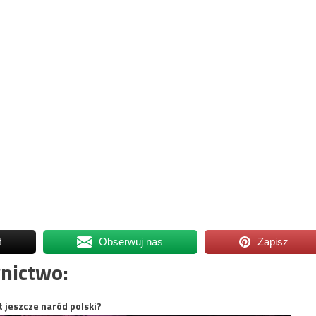
t
Obserwuj nas
Zapisz
nictwo:
t jeszcze naród polski?