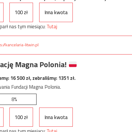
100 zł
Inna kwota
parł nas tym miesiącu:
Tutaj
s://kancelaria-litwin.pl
ację Magna Polonia!
jemy:
16 500
zł, zebraliśmy:
1351
zł.
ania Fundacji Magna Polonia.
8%
100 zł
Inna kwota
parł nas tym miesiącu:
Tutaj