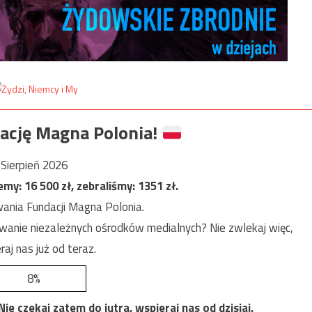
ację Magna Polonia!
Sierpień 2026
jemy:
16 500
zł, zebraliśmy:
1351
zł.
ania Fundacji Magna Polonia.
anie niezależnych ośrodków medialnych? Nie zwlekaj więc,
raj nas już od teraz.
8%
e czekaj zatem do jutra, wspieraj nas od dzisiaj.