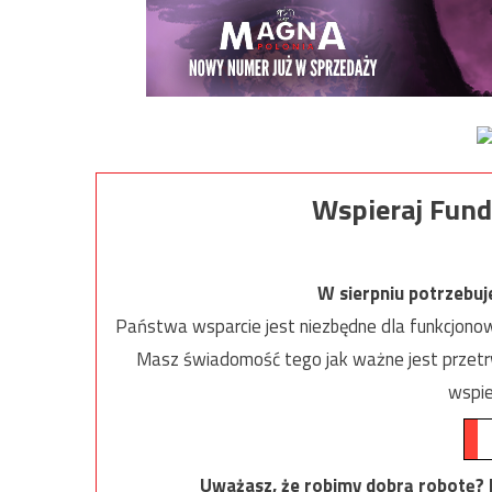
Wspieraj Fund
W sierpniu potrzebu
Państwa wsparcie jest niezbędne dla funkcjonow
Masz świadomość tego jak ważne jest przetrw
wspie
Uważasz, że robimy dobrą robotę? Ni