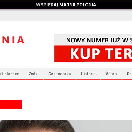
W
S
P
I
E
R
A
J
M
A
G
N
A
P
O
L
O
N
I
A
& Holocher
Żydzi
Gospodarka
Historia
Wiara
Po