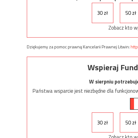
30 zł
50 zł
Zobacz kto w
Dziękujemy za pomoc prawną Kancelarii Prawnej Litwin:
http
Wspieraj Fund
W sierpniu potrzebu
Państwa wsparcie jest niezbędne dla funkcjonow
30 zł
50 zł
Zobacz kto w