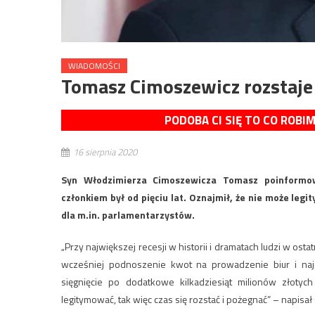
WIADOMOŚCI
Tomasz Cimoszewicz rozstaje
PODOBA CI SIĘ TO CO ROBI
16 sierpnia 2020
Syn Włodzimierza Cimoszewicza Tomasz poinformowa
członkiem był od pięciu lat. Oznajmił, że nie może le
dla m.in. parlamentarzystów.
„Przy największej recesji w historii i dramatach ludzi w os
wcześniej podnoszenie kwot na prowadzenie biur i naj
sięgnięcie po dodatkowe kilkadziesiąt milionów złotyc
legitymować, tak więc czas się rozstać i pożegnać” – napisał