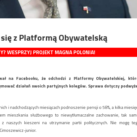
 się z Platformą Obywatelską
MY? WESPRZYJ PROJEKT MAGNA POLONIA!
ł na Facebooku, że odchodzi z Platformy Obywatelskiej, któr
gitymować działań swoich partyjnych kolegów. Sprawa dotyczy podwyż
tatnich i nadchodzących miesiącach podnoszenie pensji o 58%, a kilka miesię
em mieszkania służbowego to niewytłumaczalne zachowanie, tak sam
h z naszych kieszeni na utrzymanie partii politycznych. Nie mogę te
 Cimoszewicz-junior.