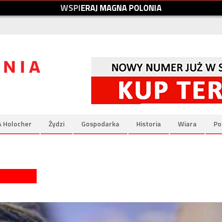
W
S
P
I
E
R
A
J
M
A
G
N
A
P
O
L
O
N
I
A
& Holocher
Żydzi
Gospodarka
Historia
Wiara
Po