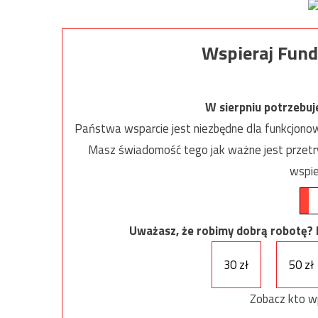
Wspieraj Fund
W sierpniu potrzebu
Państwa wsparcie jest niezbędne dla funkcjonow
Masz świadomość tego jak ważne jest przetrw
wspie
Uważasz, że robimy dobrą robotę? Ni
30 zł
50 zł
Zobacz kto w