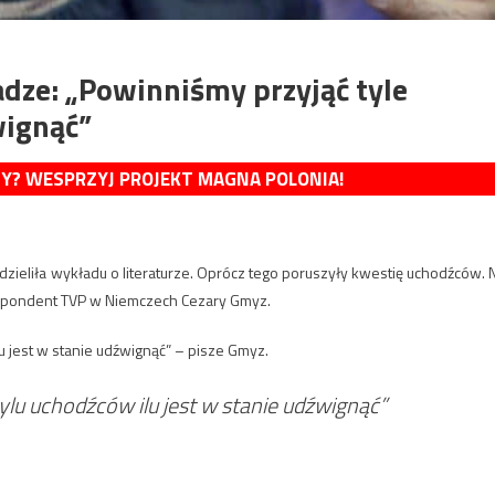
dze: „Powinniśmy przyjąć tyle
wignąć”
MY? WESPRZYJ PROJEKT MAGNA POLONIA!
dzieliła wykładu o literaturze. Oprócz tego poruszyły kwestię uchodźców. 
respondent TVP w Niemczech Cezary Gmyz.
u jest w stanie udźwignąć” – pisze Gmyz.
ylu uchodźców ilu jest w stanie udźwignąć”