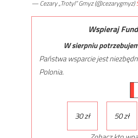
— Cezary „Trotyl” Gmyz (@cezarygmyz)
Wspieraj Fund
W sierpniu potrzebuje
Państwa wsparcie jest niezbędn
Polonia.
30 zł
50 zł
Zobacz kto wpa