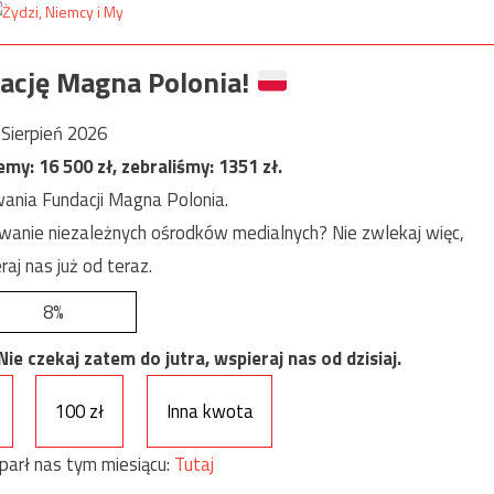
ację Magna Polonia!
Sierpień 2026
jemy:
16 500
zł, zebraliśmy:
1351
zł.
ania Fundacji Magna Polonia.
anie niezależnych ośrodków medialnych? Nie zwlekaj więc,
raj nas już od teraz.
8%
e czekaj zatem do jutra, wspieraj nas od dzisiaj.
100 zł
Inna kwota
parł nas tym miesiącu:
Tutaj