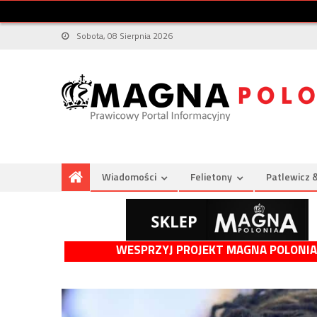
Sobota, 08 Sierpnia 2026
Wiadomości
Felietony
Patlewicz 
WESPRZYJ PROJEKT MAGNA POLONIA