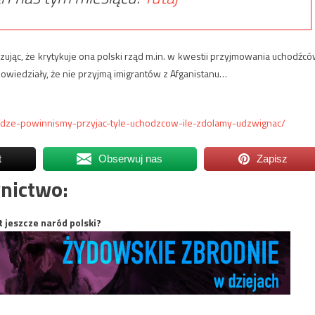
zując, że krytykuje ona polski rząd m.in. w kwestii przyjmowania uchodźcó
powiedziały, że nie przyjmą imigrantów z Afganistanu…
ladze-powinnismy-przyjac-tyle-uchodzcow-ile-zdolamy-udzwignac/
t
Obserwuj nas
Zapisz
nictwo:
t jeszcze naród polski?