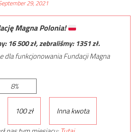
September 29, 2021
ację Magna Polonia!
my:
16 500
zł, zebraliśmy:
1351
zł.
e dla funkcjonowania Fundacji Magna
8%
100 zł
Inna kwota
rł nas tym miesiącu:
Tutaj