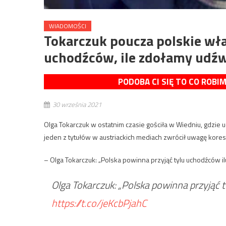
WIADOMOŚCI
Tokarczuk poucza polskie wła
uchodźców, ile zdołamy udź
PODOBA CI SIĘ TO CO ROBI
30 września 2021
Olga Tokarczuk w ostatnim czasie gościła w Wiedniu, gdzie u
jeden z tytułów w austriackich mediach zwrócił uwagę ko
– Olga Tokarczuk: „Polska powinna przyjąć tylu uchodźców il
Olga Tokarczuk: „Polska powinna przyjąć t
https://t.co/jeKcbPjahC