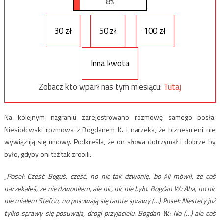
8%
30 zł
50 zł
100 zł
Inna kwota
Zobacz kto wparł nas tym miesiącu:
Tutaj
Na kolejnym nagraniu zarejestrowano rozmowę samego posła.
Niesiołowski rozmowa z Bogdanem K. i narzeka, że biznesmeni nie
wywiązują się umowy. Podkreśla, że on słowa dotrzymał i dobrze by
było, gdyby oni też tak zrobili.
„Poseł: Cześć Boguś, cześć, no nic tak dzwonię, bo Ali mówił, że coś
narzekałeś, że nie dzwoniłem, ale nic, nic nie było. Bogdan W.: Aha, no nic
nie miałem Stefciu, no posuwają się tamte sprawy (…) Poseł: Niestety już
tylko sprawy się posuwają, drogi przyjacielu. Bogdan W.: No (…) ale coś