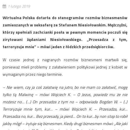
1 lutego 2019
Wirtualna Polska dotarła do stenogramów rozmów biznesmenów
zamieszanych w seksaferę ze Stefanem Niesiołowskim. Mężczyźni,
którzy spełniali zachcianki posła w pewnym momencie poczuli się
zirytowani żądaniami Niesiołowskiego. „Przesadza z tym,
terroryzuje mnie” – mówi jeden z łódzkich przedsiębiorców.
W czasie jednej z nagranych rozmów biznesmeni martwili się,
ponieważ mieli problemy z załatwieniem politykowi jednej z kobiet w
wymaganym przez niego terminie.
– Nie wiem, czy ja coś załatwię na jutro, bo nie mam co załatwić, mogę
tylko tą Malwinę – mówi Wojciech K. – O Jezus, powiedz mu że nie
możesz no… (…) On przesadza z tym no – odpowiada Bogdan W. – (..)
Terroryzuje mnie tym, kur… – mówi Wojciech K. – Przesadza, kur…
Przesadza no, kur… Bez przesady, ja pierd… On to kur…by non stop to robił
jakby mógł – irytuje się biznesmen. Kiedy drugi biznesmen mówi: „Ale jaki