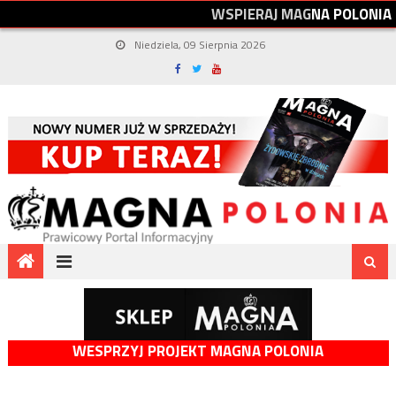
W
S
P
I
E
R
A
J
M
A
G
N
A
P
O
L
O
N
I
A
Niedziela, 09 Sierpnia 2026
WESPRZYJ PROJEKT MAGNA POLONIA