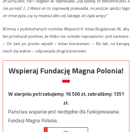
on jurny jest, nie?”, Bogdan W. odpowiada: „Daj spokój, to zboczenie jest, a
nie jurność (…) Wiesz on to naprawdę przesadza, no jeszcze oprócz tego
on mnie pyta, czy ty możesz albo coś takiego, on żąda wręcz”
W innej z podsłuchanych rozmów Wojciech K. mówi Bogdanowi W., aby
ten przekazał posłowi, że łóżko nie zostało naprawione i jest zarwane.
– On tam po prostu wpadł – mówi biznesmen. – No tak, na kanapę
niech się walnie – odpowiada drugi biznesmen.
Wspieraj Fundację Magna Polonia!
W sierpniu potrzebujemy:
16 500
zł, zebraliśmy:
1351
zł.
Państwa wsparcie jest niezbędne dla funkcjonowania
Fundacji Magna Polonia.