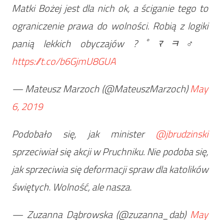
Matki Bożej jest dla nich ok, a ściganie tego to
ograniczenie prawa do wolności. Robią z logiki
panią lekkich obyczajów ?￰ﾟﾏﾻ‍♂️
https://t.co/b6GjmU8GUA
— Mateusz Marzoch (@MateuszMarzoch)
May
6, 2019
Podobało się, jak minister
@jbrudzinski
sprzeciwiał się akcji w Pruchniku. Nie podoba się,
jak sprzeciwia się deformacji spraw dla katolików
świętych. Wolność, ale nasza.
— Zuzanna Dąbrowska (@zuzanna_dab)
May