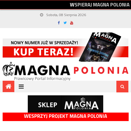
W
S
P
I
E
R
A
J
M
A
G
N
A
P
O
L
O
N
I
A
Sobota, 08 Sierpnia 2026
WESPRZYJ PROJEKT MAGNA POLONIA