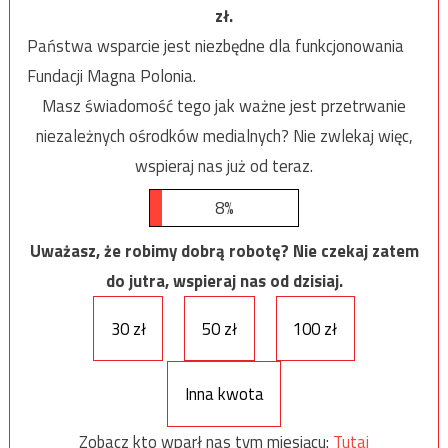
zł.
Państwa wsparcie jest niezbędne dla funkcjonowania
Fundacji Magna Polonia.
Masz świadomość tego jak ważne jest przetrwanie
niezależnych ośrodków medialnych? Nie zwlekaj więc,
wspieraj nas już od teraz.
8%
Uważasz, że robimy dobrą robotę? Nie czekaj zatem
do jutra, wspieraj nas od dzisiaj.
30 zł
50 zł
100 zł
Inna kwota
Zobacz kto wparł nas tym miesiącu:
Tutaj