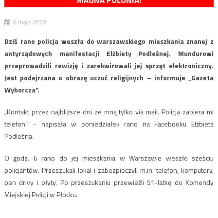
MAGNA POLONIA!
6 maja 2019
Dziś rano policja weszła do warszawskiego mieszkania znanej z
antyrządowych manifestacji Elżbiety Podleśnej. Mundurowi
przeprowadzili rewizję i zarekwirowali jej sprzęt elektroniczny.
Jest podejrzana o obrazę uczuć religijnych – informuje „Gazeta
Wyborcza”.
„Kontakt przez najbliższe dni ze mną tylko via mail. Policja zabiera mi
telefon” – napisała w poniedziałek rano na Facebooku Elżbieta
Podleśna.
O godz. 6 rano do jej mieszkania w Warszawie weszło sześciu
policjantów. Przeszukali lokal i zabezpieczyli m.in. telefon, komputery,
pen drivy i płyty. Po przeszukaniu przewieźli 51-latkę do Komendy
Miejskiej Policji w Płocku.