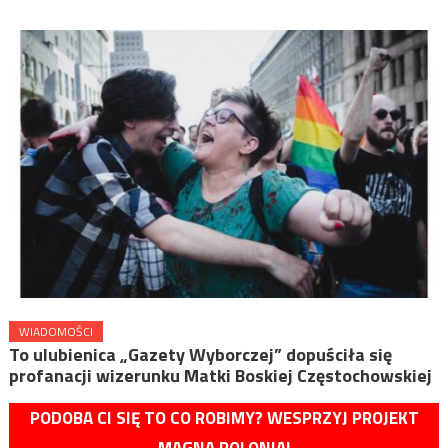
WIADOMOŚCI
To ulubienica „Gazety Wyborczej” dopuściła się
profanacji wizerunku Matki Boskiej Częstochowskiej
PODOBA CI SIĘ TO CO ROBIMY? WESPRZYJ PROJEKT