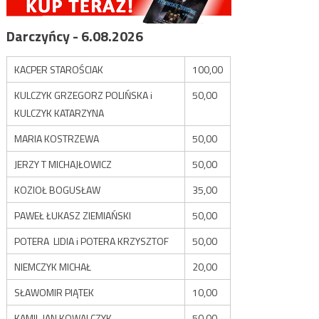
Darczyńcy - 6.08.2026
KACPER STAROŚCIAK
100,00
KULCZYK GRZEGORZ POLIŃSKA i
50,00
KULCZYK KATARZYNA
MARIA KOSTRZEWA
50,00
JERZY T MICHAJŁOWICZ
50,00
KOZIOŁ BOGUSŁAW
35,00
PAWEŁ ŁUKASZ ZIEMIAŃSKI
50,00
POTERA LIDIA i POTERA KRZYSZTOF
50,00
NIEMCZYK MICHAŁ
20,00
SŁAWOMIR PIĄTEK
10,00
KAMIL JAN KOWALCZYK
50,00