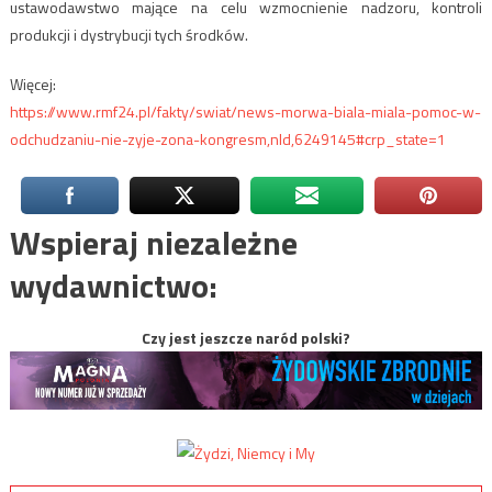
ustawodawstwo mające na celu wzmocnienie nadzoru, kontroli
produkcji i dystrybucji tych środków.
Więcej:
https://www.rmf24.pl/fakty/swiat/news-morwa-biala-miala-pomoc-w-
odchudzaniu-nie-zyje-zona-kongresm,nId,6249145#crp_state=1
Wspieraj niezależne
wydawnictwo:
Czy jest jeszcze naród polski?