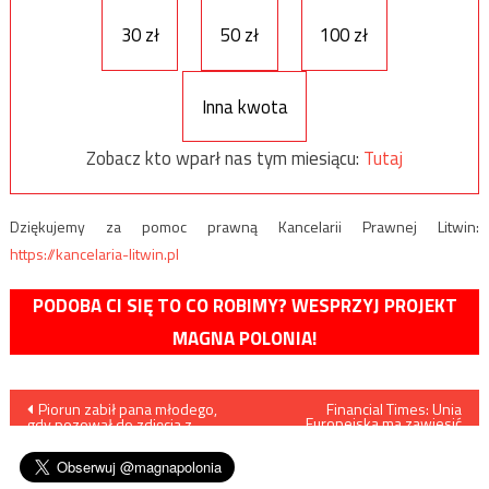
30 zł
50 zł
100 zł
Inna kwota
Zobacz kto wparł nas tym miesiącu:
Tutaj
Dziękujemy za pomoc prawną Kancelarii Prawnej Litwin:
https://kancelaria-litwin.pl
PODOBA CI SIĘ TO CO ROBIMY? WESPRZYJ PROJEKT
MAGNA POLONIA!
Nawigacja
Piorun zabił pana młodego,
Financial Times: Unia
Europejska ma zawiesić
gdy pozował do zdjęcia z
porozumienie wizowe z
wpisu
narzeczoną
Rosją