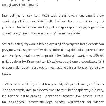
dolegliwości żołądkowe”.
Nie jest jasne, czy Lori McClintock przyjmowała suplement diety
zawierający liść morwy białej, jadła świeże lub suszone liście, czy też
piła je w herbacie, ale według policyjnego raportu w jej organizmie
znaleziono „częściowo nienaruszony” liść morwy białej.
Śmierć kobiety wywołała lawinę dyskusji dotyczących bezpieczeństwa
przyjmowania suplementów diety, które nie są dokładnie przebadane
a można je spotkać na rynku produktów ziołowych wartym w USA 54
miliardy dolarów. Przemysł ten jak twierdzą zarówno prawodawcy, jak i
eksperci ds. opieki zdrowotnej, wymaga większej kontroli ze strony
rządu.
– Wiele osób zakłada, że jeśli ten produkt jest sprzedawany w Stanach
Zjednoczonych, ktoś go skontrolował, to musi być bezpieczny. Niestety,
nie zawsze jest to prawdą – powiedział senator USA Richard Durbin.
Na posiedzeniu amerykańskiego Senatu wprowadził tej wiosny