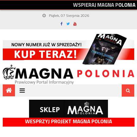
W
S
P
I
E
R
A
J
M
A
G
N
A
P
O
L
O
N
I
A
Piątek, 07 Sierpnia 2026
WESPRZYJ PROJEKT MAGNA POLONIA