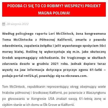
PODOBA CI SIĘ TO CO ROBIMY? WESPRZYJ PROJEKT
MAGNA POLONIA!
28 sierpnia 2022
Według policyjnego raportu Lori McClintock, żona kongresmena
Toma McClintocka z Północnej Kalifornii, zmarła z powodu
odwodnienia, zapalenia żołądka i jelit wywołanego spożyciem liści
morwy białej. Roślinę tę wykorzystuje się m.in. jako skuteczny
środek wspomagający odchudzanie. Do tragicznego w skutkach
zdarzenia doszło w grudniu 2021 roku. Jednak dopiero teraz
wyszły na jaw informacje dotyczące przyczyn zgonu 61-latki –
podaje portal rmf24.pl, powołując się na nbcnews.com.
Tom McClintock, republikanin reprezentujący okręg obejmujący wiele
hrabstw północnej i środkowej Kalifornii, po powrocie z Waszyngtonu
po głosowaniu w Kongresie USA znalazł swoją 61-letnią żonę w
ciężkim stanie w ich domu w Elk Grove w Kalifornii.