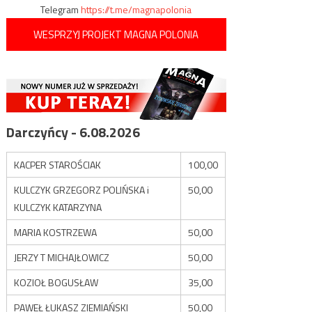
Telegram
https://t.me/magnapolonia
WESPRZYJ PROJEKT MAGNA POLONIA
Darczyńcy - 6.08.2026
KACPER STAROŚCIAK
100,00
KULCZYK GRZEGORZ POLIŃSKA i
50,00
KULCZYK KATARZYNA
MARIA KOSTRZEWA
50,00
JERZY T MICHAJŁOWICZ
50,00
KOZIOŁ BOGUSŁAW
35,00
PAWEŁ ŁUKASZ ZIEMIAŃSKI
50,00