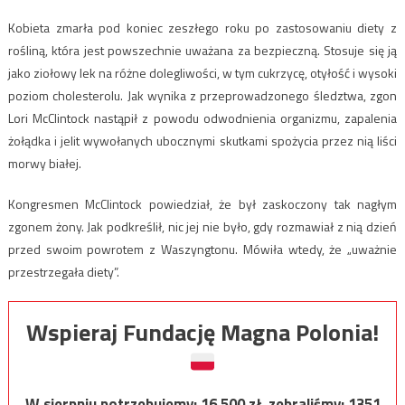
Kobieta zmarła pod koniec zeszłego roku po zastosowaniu diety z
rośliną, która jest powszechnie uważana za bezpieczną. Stosuje się ją
jako ziołowy lek na różne dolegliwości, w tym cukrzycę, otyłość i wysoki
poziom cholesterolu. Jak wynika z przeprowadzonego śledztwa, zgon
Lori McClintock nastąpił z powodu odwodnienia organizmu, zapalenia
żołądka i jelit wywołanych ubocznymi skutkami spożycia przez nią liści
morwy białej.
Kongresmen McClintock powiedział, że był zaskoczony tak nagłym
zgonem żony. Jak podkreślił, nic jej nie było, gdy rozmawiał z nią dzień
przed swoim powrotem z Waszyngtonu. Mówiła wtedy, że „uważnie
przestrzegała diety”.
Wspieraj Fundację Magna Polonia!
W sierpniu potrzebujemy:
16 500
zł, zebraliśmy:
1351