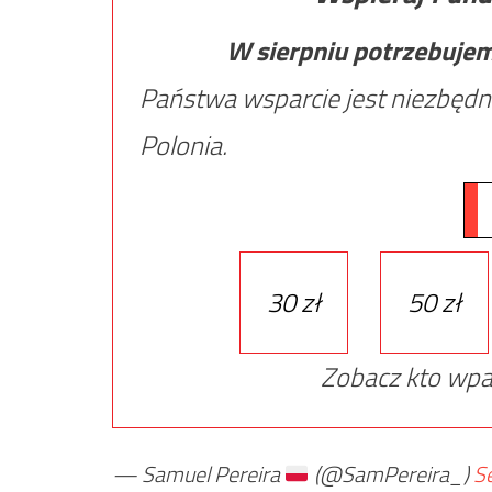
W sierpniu potrzebuje
Państwa wsparcie jest niezbędn
Polonia.
30 zł
50 zł
Zobacz kto wpa
— Samuel Pereira
(@SamPereira_)
S