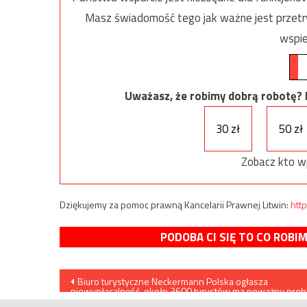
Masz świadomość tego jak ważne jest przetrw
wspie
Uważasz, że robimy dobrą robotę? Ni
30 zł
50 zł
Zobacz kto w
Dziękujemy za pomoc prawną Kancelarii Prawnej Litwin:
http
PODOBA CI SIĘ TO CO ROBI
Nawigacja
Biuro turystyczne Neckermann Polska ogłasza
niewypłacalność, około 3600 turystów ma poważny pro