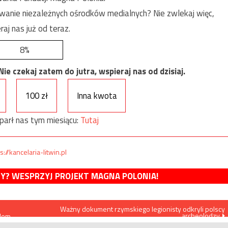
anie niezależnych ośrodków medialnych? Nie zwlekaj więc,
raj nas już od teraz.
8%
e czekaj zatem do jutra, wspieraj nas od dzisiaj.
100 zł
Inna kwota
parł nas tym miesiącu:
Tutaj
s://kancelaria-litwin.pl
MY? WESPRZYJ PROJEKT MAGNA POLONIA!
Ważny dokument rzymskiego legionisty odkryli polscy
archeolodzy
blem