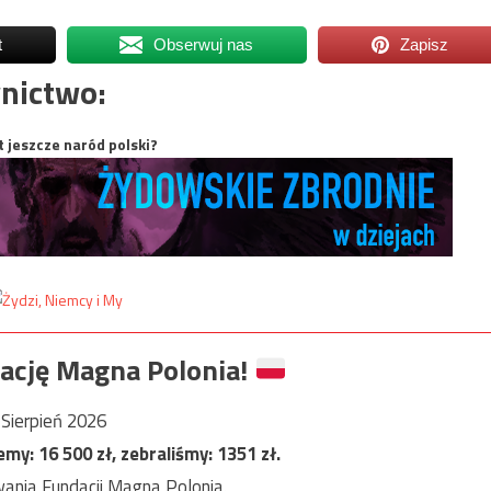
t
Obserwuj nas
Zapisz
nictwo:
t jeszcze naród polski?
ację Magna Polonia!
Sierpień 2026
jemy:
16 500
zł, zebraliśmy:
1351
zł.
ania Fundacji Magna Polonia.