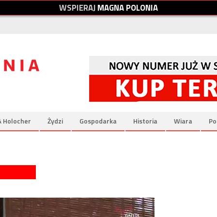
W
S
P
I
E
R
A
J
M
A
G
N
A
P
O
L
O
N
I
A
& Holocher
Żydzi
Gospodarka
Historia
Wiara
Po