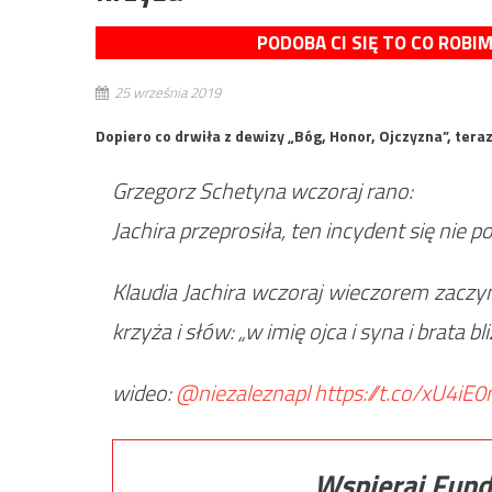
PODOBA CI SIĘ TO CO ROBI
25 września 2019
Dopiero co drwiła z dewizy „Bóg, Honor, Ojczyzna”, tera
Grzegorz Schetyna wczoraj rano:
Jachira przeprosiła, ten incydent się nie 
Klaudia Jachira wczoraj wieczorem zac
krzyża i słów: „w imię ojca i syna i brata b
wideo:
@niezaleznapl
https://t.co/xU4iE
Wspieraj Fund