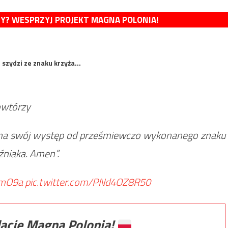
MY? WESPRZYJ PROJEKT MAGNA POLONIA!
z szydzi ze znaku krzyża…
powtórzy
zyna swój występ od prześmiewczo wykonanego znaku
liźniaka. Amen”.
0mO9a
pic.twitter.com/PNd4OZ8R50
ację Magna Polonia!