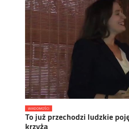
WIADOMOŚCI
To już przechodzi ludzkie poj
krzyża