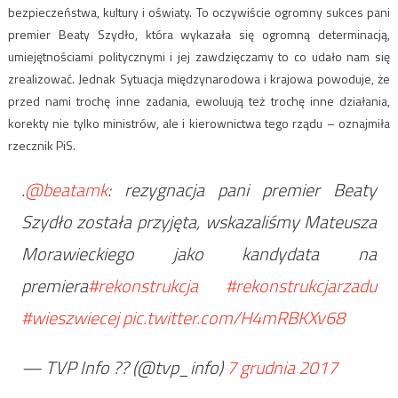
bezpieczeństwa, kultury i oświaty. To oczywiście ogromny sukces pani
premier Beaty Szydło, która wykazała się ogromną determinacją,
umiejętnościami politycznymi i jej zawdzięczamy to co udało nam się
zrealizować. Jednak Sytuacja międzynarodowa i krajowa powoduje, że
przed nami trochę inne zadania, ewoluują też trochę inne działania,
korekty nie tylko ministrów, ale i kierownictwa tego rządu – oznajmiła
rzecznik PiS.
.
@beatamk
: rezygnacja pani premier Beaty
Szydło została przyjęta, wskazaliśmy Mateusza
Morawieckiego jako kandydata na
premiera
#rekonstrukcja
#rekonstrukcjarzadu
#wieszwiecej
pic.twitter.com/H4mRBKXv68
— TVP Info ?? (@tvp_info)
7 grudnia 2017