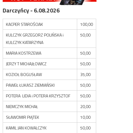
Darczyńcy - 6.08.2026
KACPER STAROŚCIAK
100,00
KULCZYK GRZEGORZ POLIŃSKA i
50,00
KULCZYK KATARZYNA
MARIA KOSTRZEWA
50,00
JERZY T MICHAJŁOWICZ
50,00
KOZIOŁ BOGUSŁAW
35,00
PAWEŁ ŁUKASZ ZIEMIAŃSKI
50,00
POTERA LIDIA i POTERA KRZYSZTOF
50,00
NIEMCZYK MICHAŁ
20,00
SŁAWOMIR PIĄTEK
10,00
KAMIL JAN KOWALCZYK
50,00