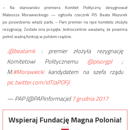
– Na stanowisko premiera Komitet Polityczny desygnował
Mateusza Morawieckiego — ogłosiła rzecznik PiS Beata Mazurek
po posiedzeniu władz partii. – Pani premier na ręce komitetu złożyła
rezygnację. Została ona przyjęta. Jednocześnie uważamy, że powinna
pełnić ważną funkcję w polskim rządzie.
.
@beatamk
: premier złożyła rezygnację
Komitetowi Politycznemu
@pisorgpl
;
M.
#Morawiecki
kandydatem na szefa rządu
pic.twitter.com/stTJaPOFjI
— PAP (@PAPinformacje)
7 grudnia 2017
Wspieraj Fundację Magna Polonia!