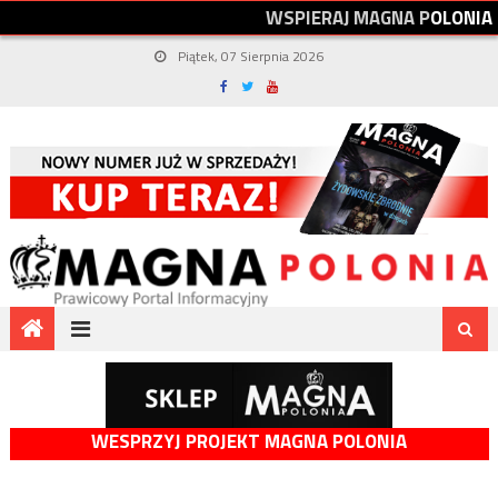
W
S
P
I
E
R
A
J
M
A
G
N
A
P
O
L
O
N
I
A
Piątek, 07 Sierpnia 2026
WESPRZYJ PROJEKT MAGNA POLONIA