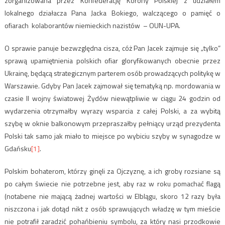
zorganizowana przez Konfederację Korony Polskiej z udziałem
lokalnego działacza Pana Jacka Bokiego, walczącego o pamięć o
ofiarach kolaborantów niemieckich nazistów – OUN-UPA.
O sprawie panuje bezwzględna cisza, cóż Pan Jacek zajmuje się „tylko”
sprawą upamiętnienia polskich ofiar gloryfikowanych obecnie przez
Ukrainę, będącą strategicznym parterem osób prowadzących politykę w
Warszawie. Gdyby Pan Jacek zajmował się tematyką np. mordowania w
czasie II wojny światowej Żydów niewątpliwie w ciągu 24 godzin od
wydarzenia otrzymałby wyrazy wsparcia z całej Polski, a za wybitą
szybę w oknie balkonowym przepraszałby pełniący urząd prezydenta
Polski tak samo jak miało to miejsce po wybiciu szyby w synagodze w
Gdańsku
[1]
.
Polskim bohaterom, którzy ginęli za Ojczyznę, a ich groby rozsiane są
po całym świecie nie potrzebne jest, aby raz w roku pomachać flagą
(notabene nie mającą żadnej wartości w Elblągu, skoro 12 razy była
niszczona i jak dotąd nikt z osób sprawujących władzę w tym mieście
nie potrafił zaradzić pohańbieniu symbolu, za który nasi przodkowie