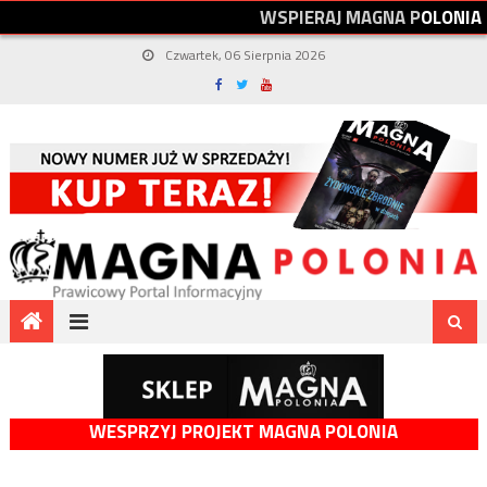
W
S
P
I
E
R
A
J
M
A
G
N
A
P
O
L
O
N
I
A
Czwartek, 06 Sierpnia 2026
WESPRZYJ PROJEKT MAGNA POLONIA