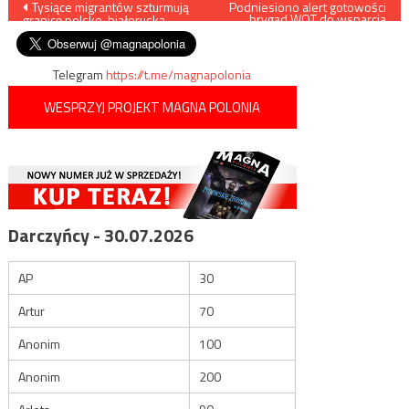
Nawigacja
Tysiące migrantów szturmują
Podniesiono alert gotowości
brygad WOT do wsparcia
granicę polsko-białoruską
Straży Granicznej
wpisu
Telegram
https://t.me/magnapolonia
WESPRZYJ PROJEKT MAGNA POLONIA
Darczyńcy - 30.07.2026
AP
30
Artur
70
Anonim
100
Anonim
200