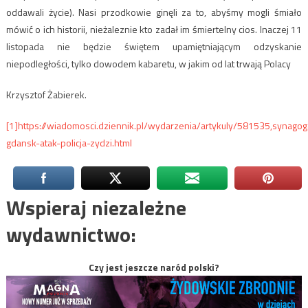
oddawali życie). Nasi przodkowie ginęli za to, abyśmy mogli śmiało
mówić o ich historii, nieżaleznie kto zadał im śmiertelny cios. Inaczej 11
listopada nie będzie świętem upamiętniającym odzyskanie
niepodległości, tylko dowodem kabaretu, w jakim od lat trwają Polacy
Krzysztof Żabierek.
[1]
https://wiadomosci.dziennik.pl/wydarzenia/artykuly/581535,synagog
gdansk-atak-policja-zydzi.html
Wspieraj niezależne
wydawnictwo:
Czy jest jeszcze naród polski?