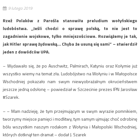
9 lutego 2019
Rzeź Polaków z Parośla stanowiła preludium wołyńskiego
ludobóstwa. „Jeśli chodzi o sprawę polską, to nie jest to
zagadnienie wojskowe, tylko mniejszościowe. Rozwiążemy je tak,
jak Hitler sprawę żydowską… Chyba że usuną się sami” – stwierdził
jeden z dowódców UPA.
– Wydawało się, że po Auschwitz, Palmirach, Katyniu oraz Kołymie już
wszystko wiemy na temat zła. Ludobójstwo na Wołyniu i w Małopolsce
Wschodniej pokazało nam swym niewyobrażalnym okrucieństwem
jeszcze jedną odsłonę – powiedział w Szczecinie prezes IPN Jarosław
#Szarek.
– – Mam nadzieję, że tym przejmującym w swym wyrazie pomnikiem,
tworzymy miejsce pamięci i modlitwy, tym samym ujmując choć odrobinę
bólu wszystkim naszym rodakom z Wołynia i Małopolski Wschodniej,
których dotknął ten dramat – dodał J. Szarek