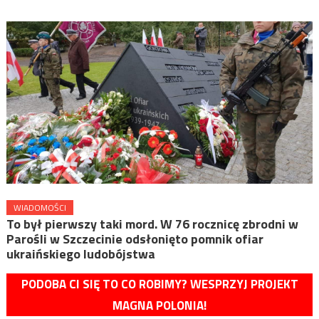
WIADOMOŚCI
To był pierwszy taki mord. W 76 rocznicę zbrodni w
Parośli w Szczecinie odsłonięto pomnik ofiar
ukraińskiego ludobójstwa
PODOBA CI SIĘ TO CO ROBIMY? WESPRZYJ PROJEKT
MAGNA POLONIA!