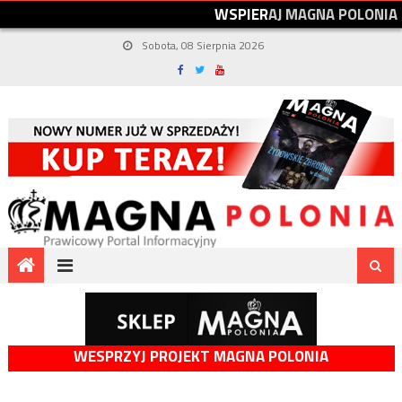
W
S
P
I
E
R
A
J
M
A
G
N
A
P
O
L
O
N
I
A
Sobota, 08 Sierpnia 2026
WESPRZYJ PROJEKT MAGNA POLONIA