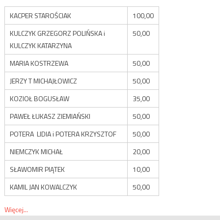
KACPER STAROŚCIAK
100,00
KULCZYK GRZEGORZ POLIŃSKA i
50,00
KULCZYK KATARZYNA
MARIA KOSTRZEWA
50,00
JERZY T MICHAJŁOWICZ
50,00
KOZIOŁ BOGUSŁAW
35,00
PAWEŁ ŁUKASZ ZIEMIAŃSKI
50,00
POTERA LIDIA i POTERA KRZYSZTOF
50,00
NIEMCZYK MICHAŁ
20,00
SŁAWOMIR PIĄTEK
10,00
KAMIL JAN KOWALCZYK
50,00
Więcej...