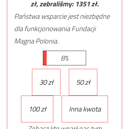
zł, zebraliśmy:
1351
zł.
Państwa wsparcie jest niezbędne
dla funkcjonowania Fundacji
Magna Polonia.
8%
30 zł
50 zł
100 zł
Inna kwota
Zobacz kto wparł nas tym