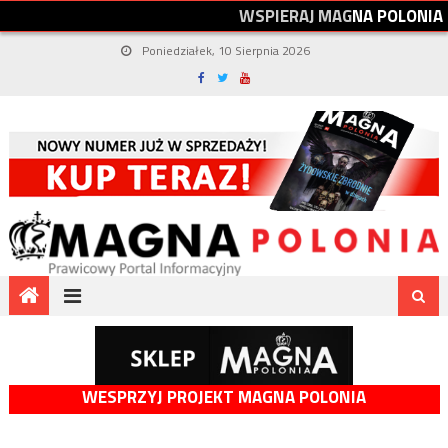
W
S
P
I
E
R
A
J
M
A
G
N
A
P
O
L
O
N
I
A
Poniedziałek, 10 Sierpnia 2026
WESPRZYJ PROJEKT MAGNA POLONIA