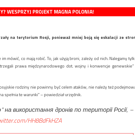
MY? WESPRZYJ PROJEKT MAGNA POLONIA!
rzały na terytorium Rosji, ponieważ mniej boją się eskalacji ze stro
 mówić, co mają robić. To, jak użyją broni, zależy od nich. Nalegamy tylk
estrzegali prawa międzynarodowego dot. wojny i konwencje genewskie”
rosyjskie rodziny nie powinny być celem ataków, nie należy też podejmow
na spełnia te warunki” – powiedział urzędnik.
" на використання дронів по території Росії, –
twitter.com/HH8BdFkHZA