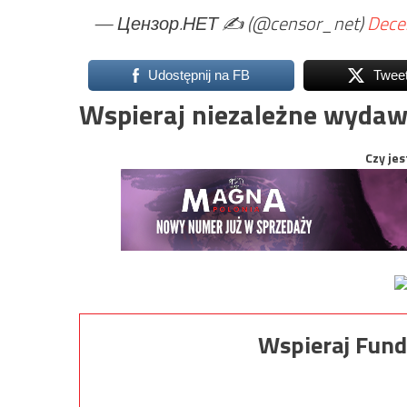
— Цензор.НЕТ ✍️ (@censor_net)
Dece
Udostępnij na FB
Twee
Wspieraj niezależne wydaw
Czy jes
Wspieraj Fund