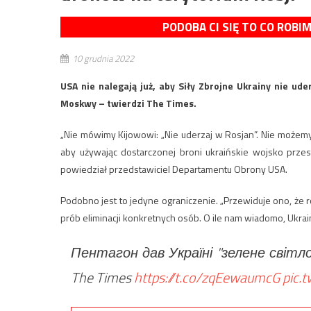
PODOBA CI SIĘ TO CO ROBI
10 grudnia 2022
USA nie nalegają już, aby Siły Zbrojne Ukrainy nie ude
Moskwy – twierdzi The Times.
„Nie mówimy Kijowowi: „Nie uderzaj w Rosjan”. Nie możemy im
aby używając dostarczonej broni ukraińskie wojsko prz
powiedział przedstawiciel Departamentu Obrony USA.
Podobno jest to jedyne ograniczenie. „Przewiduje ono, że 
prób eliminacji konkretnych osób. O ile nam wiadomo, Ukrai
Пентагон дав Україні "зелене світло
The Times
https://t.co/zqEewaumcG
pic.