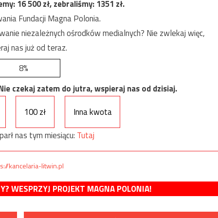
jemy:
16 500
zł, zebraliśmy:
1351
zł.
ania Fundacji Magna Polonia.
anie niezależnych ośrodków medialnych? Nie zwlekaj więc,
raj nas już od teraz.
8%
e czekaj zatem do jutra, wspieraj nas od dzisiaj.
100 zł
Inna kwota
parł nas tym miesiącu:
Tutaj
s://kancelaria-litwin.pl
MY? WESPRZYJ PROJEKT MAGNA POLONIA!