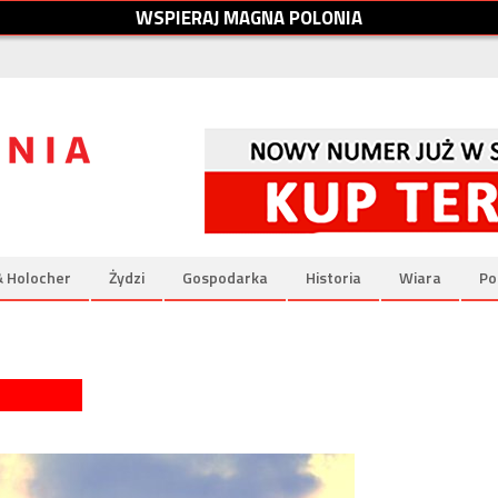
W
S
P
I
E
R
A
J
M
A
G
N
A
P
O
L
O
N
I
A
& Holocher
Żydzi
Gospodarka
Historia
Wiara
Po