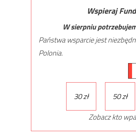
Wspieraj Fund
W sierpniu potrzebuje
Państwa wsparcie jest niezbędn
Polonia.
30 zł
50 zł
Zobacz kto wpa