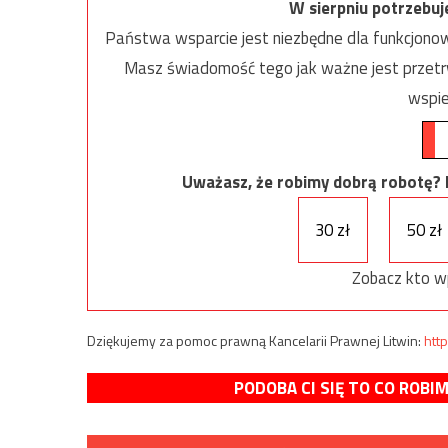
W sierpniu potrzebu
Państwa wsparcie jest niezbędne dla funkcjonow
Masz świadomość tego jak ważne jest przetrw
wspie
Uważasz, że robimy dobrą robotę? Ni
30 zł
50 zł
Zobacz kto w
Dziękujemy za pomoc prawną Kancelarii Prawnej Litwin:
http
PODOBA CI SIĘ TO CO ROBI