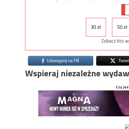
30 zł
50 zł
Zobacz kto w
Udostępnij na FB
Twee
Wspieraj niezależne wydaw
Czy jes