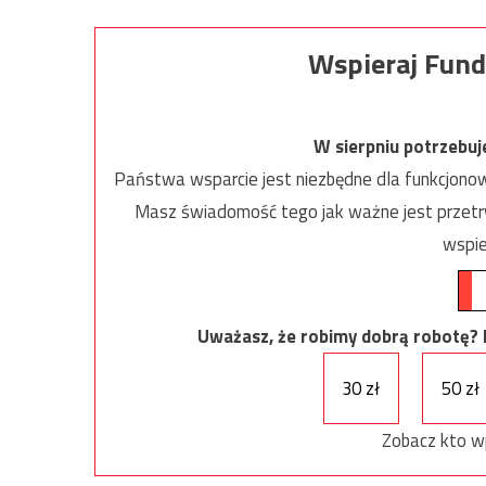
Wspieraj Fund
W sierpniu potrzebu
Państwa wsparcie jest niezbędne dla funkcjonow
Masz świadomość tego jak ważne jest przetrw
wspie
Uważasz, że robimy dobrą robotę? Ni
30 zł
50 zł
Zobacz kto w