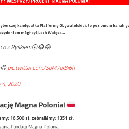
MY? WESPRZYJ PROJEKT MAGNA POLONIA!
 wyborczej kandydatka Platformy Obywatelskiej, to poziomem banalny
 prezydentem mógł być Lech Wałęsa…
le co z Ryśkiem😮😂😂
a🙃
pic.twitter.com/SqM7qIBi6h
 4, 2020
ację Magna Polonia!
jemy:
16 500
zł, zebraliśmy:
1351
zł.
ania Fundacji Magna Polonia.