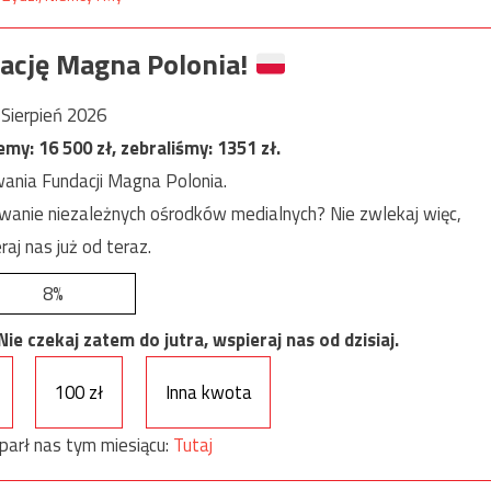
ację Magna Polonia!
Sierpień 2026
jemy:
16 500
zł, zebraliśmy:
1351
zł.
ania Fundacji Magna Polonia.
anie niezależnych ośrodków medialnych? Nie zwlekaj więc,
raj nas już od teraz.
8%
e czekaj zatem do jutra, wspieraj nas od dzisiaj.
100 zł
Inna kwota
parł nas tym miesiącu:
Tutaj