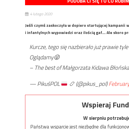
PODOBA CI SIĘ TO CO ROBI
4 lutego 2020
Jeśli czymś zaskoczyła w dopiero startującej kampanii
i infantylnych wypowiedzi oraz ilością gaf… Ale skoro
Kurcze, tego się nazbierało już prawie ty
Oglądamy😜
– The best of Małgorzata Kidawa Błońsk
— PikuśPOL
📿
(@pikus_pol)
February
Wspieraj Fund
W sierpniu potrzebu
Państwa wsparcie jest niezbędne dla funkcjonow