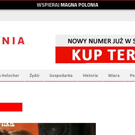
W
S
P
I
E
R
A
J
M
A
G
N
A
P
O
L
O
N
I
A
& Holocher
Żydzi
Gospodarka
Historia
Wiara
Po