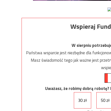
Wspieraj Fund
W sierpniu potrzebu
Państwa wsparcie jest niezbędne dla funkcjonow
Masz świadomość tego jak ważne jest przetrw
wspie
Uważasz, że robimy dobrą robotę? Ni
30 zł
50 zł