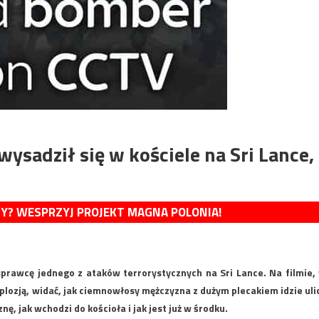
ysadził się w kościele na Sri Lance,
MY? WESPRZYJ PROJEKT MAGNA POLONIA!
prawcę jednego z ataków terrorystycznych na Sri Lance. Na filmie,
lozją, widać, jak ciemnowłosy mężczyzna z dużym plecakiem idzie uli
, jak wchodzi do kościoła i jak jest już w środku.