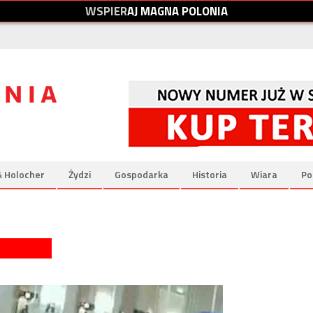
W
S
P
I
E
R
A
J
M
A
G
N
A
P
O
L
O
N
I
A
& Holocher
Żydzi
Gospodarka
Historia
Wiara
Po