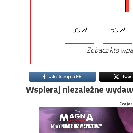
30 zł
50 zł
Zobacz kto wpa
Udostępnij na FB
Twee
Wspieraj niezależne wydaw
Czy jes