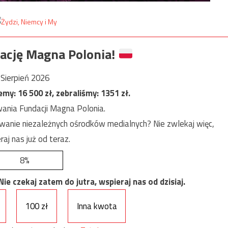
ację Magna Polonia!
Sierpień 2026
jemy:
16 500
zł, zebraliśmy:
1351
zł.
ania Fundacji Magna Polonia.
anie niezależnych ośrodków medialnych? Nie zwlekaj więc,
raj nas już od teraz.
8%
e czekaj zatem do jutra, wspieraj nas od dzisiaj.
100 zł
Inna kwota