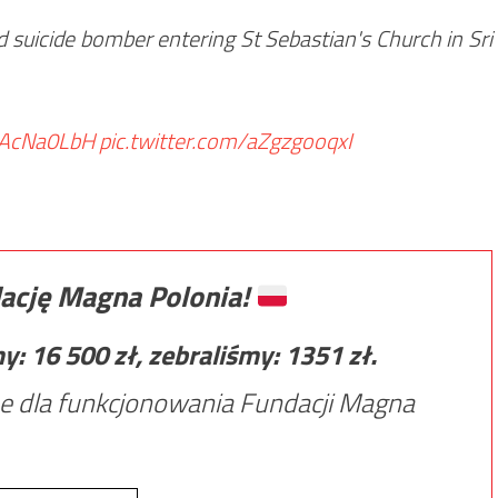
suicide bomber entering St Sebastian's Church in Sri
1bAcNa0LbH
pic.twitter.com/aZgzgooqxI
ację Magna Polonia!
my:
16 500
zł, zebraliśmy:
1351
zł.
e dla funkcjonowania Fundacji Magna