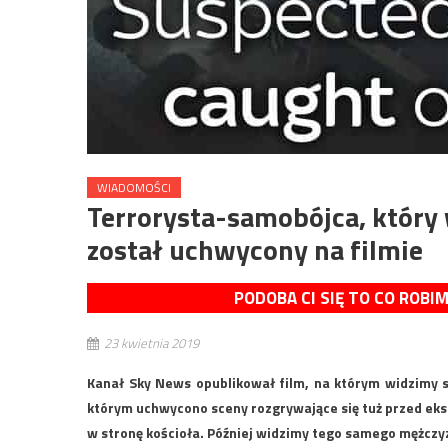
WIADOMOŚCI
Terrorysta-samobójca, który w
został uchwycony na filmie
PODOBA CI SIĘ TO CO ROBI
23 kwietnia 2019
Kanał Sky News opublikował film, na którym widzimy s
którym uchwycono sceny rozgrywające się tuż przed eksp
w stronę kościoła. Później widzimy tego samego mężczyznę