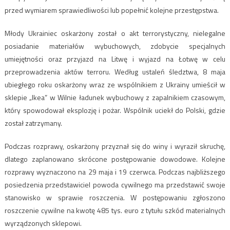
przed wymiarem sprawiedliwości lub popełnić kolejne przestępstwa.
Młody Ukrainiec oskarżony został o akt terrorystyczny, nielegalne
posiadanie materiałów wybuchowych, zdobycie specjalnych
umiejętności oraz przyjazd na Litwę i wyjazd na Łotwę w celu
przeprowadzenia aktów terroru. Według ustaleń śledztwa, 8 maja
ubiegłego roku oskarżony wraz ze wspólnikiem z Ukrainy umieścił w
sklepie „Ikea” w Wilnie ładunek wybuchowy z zapalnikiem czasowym,
który spowodował eksplozję i pożar. Wspólnik uciekł do Polski, gdzie
został zatrzymany.
Podczas rozprawy, oskarżony przyznał się do winy i wyraził skruchę,
dlatego zaplanowano skrócone postępowanie dowodowe. Kolejne
rozprawy wyznaczono na 29 maja i 19 czerwca. Podczas najbliższego
posiedzenia przedstawiciel powoda cywilnego ma przedstawić swoje
stanowisko w sprawie roszczenia. W postępowaniu zgłoszono
roszczenie cywilne na kwotę 485 tys. euro z tytułu szkód materialnych
wyrządzonych sklepowi.