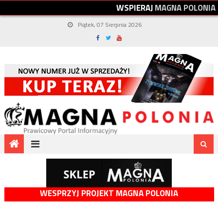
W
S
P
I
E
R
A
J
M
A
G
N
A
P
O
L
O
N
I
A
Piątek, 07 Sierpnia 2026
WESPRZYJ PROJEKT MAGNA POLONIA