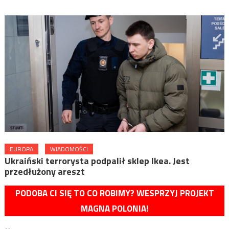
EUROPA
WIADOMOŚCI
Ukraiński terrorysta podpalił sklep Ikea. Jest
przedłużony areszt
PODOBA CI SIĘ TO CO ROBIMY? WESPRZYJ PROJEKT
MAGNA POLONIA!