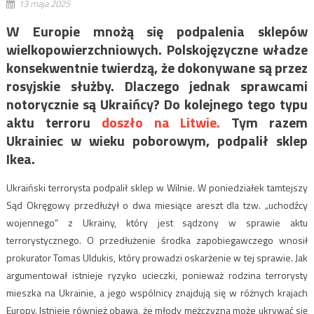
13 maja 2025
W Europie mnożą się podpalenia sklepów
wielkopowierzchniowych. Polskojęzyczne władze
konsekwentnie twierdzą, że dokonywane są przez
rosyjskie służby. Dlaczego jednak sprawcami
notorycznie są Ukraińcy? Do kolejnego tego typu
aktu terroru
doszło na Litwie.
Tym razem
Ukrainiec w wieku poborowym, podpalił sklep
Ikea.
Ukraiński terrorysta podpalił sklep w Wilnie. W poniedziałek tamtejszy
Sąd Okręgowy przedłużył o dwa miesiące areszt dla tzw. „uchodźcy
wojennego” z Ukrainy, który jest sądzony w sprawie aktu
terrorystycznego. O przedłużenie środka zapobiegawczego wnosił
prokurator Tomas Uldukis, który prowadzi oskarżenie w tej sprawie. Jak
argumentował istnieje ryzyko ucieczki, ponieważ rodzina terrorysty
mieszka na Ukrainie, a jego wspólnicy znajdują się w różnych krajach
Europy. Istnieje również obawa, że młody mężczyzna może ukrywać się