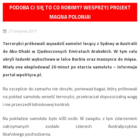
PODOBA CI SIĘ TO CO ROBIMY? WESPRZYJ PROJEKT
MAGNA POLONIA!
27 sierpnia 2017
Terroryści próbowali wysadzić samolot lecący z Sydney w Australii
do Abu-Dhabi w Zjednoczonych Emiratach Arabskich. W tym celu
ukryli ładunki wybuchowe w lalce Barbie oraz maszynce do mięsa.
Miały one eksplodować 20 minut po starcie samolotu – informuje
portal wpolityce.pl.
Na szczęście do zamachu nie doszło, ponieważ bagaż, który próbowali
na pokład samolotu wnieść terroryści, przekraczał dopuszczalną wagę
i nie przeszedł lotniskowej kontroli.
Na pokładzie samolotu było 400 osób. W związku z tym zdarzeniem
zatrzymanych zostało czterech Australijczyków
libańskiego pochodzenia.