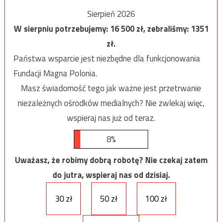
Sierpień 2026
W sierpniu potrzebujemy:
16 500
zł, zebraliśmy:
1351
zł.
Państwa wsparcie jest niezbędne dla funkcjonowania
Fundacji Magna Polonia.
Masz świadomość tego jak ważne jest przetrwanie
niezależnych ośrodków medialnych? Nie zwlekaj więc,
wspieraj nas już od teraz.
8%
Uważasz, że robimy dobrą robotę? Nie czekaj zatem
do jutra, wspieraj nas od dzisiaj.
30 zł
50 zł
100 zł