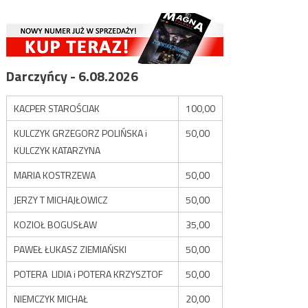
Darczyńcy - 6.08.2026
KACPER STAROŚCIAK
100,00
KULCZYK GRZEGORZ POLIŃSKA i
50,00
KULCZYK KATARZYNA
MARIA KOSTRZEWA
50,00
JERZY T MICHAJŁOWICZ
50,00
KOZIOŁ BOGUSŁAW
35,00
PAWEŁ ŁUKASZ ZIEMIAŃSKI
50,00
POTERA LIDIA i POTERA KRZYSZTOF
50,00
NIEMCZYK MICHAŁ
20,00