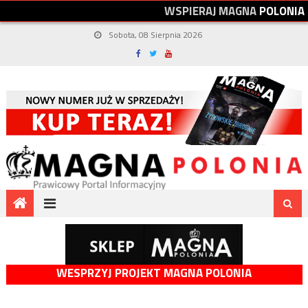
W
S
P
I
E
R
A
J
M
A
G
N
A
P
O
L
O
N
I
A
Sobota, 08 Sierpnia 2026
WESPRZYJ PROJEKT MAGNA POLONIA