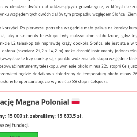
jsc w układzie dwóch ciał oddziałujących grawitacyjnie, w których trzeci
czynku względem tych dwóch ciał (w tym przypadku względem Słońca i Ziemi
o korzyści. Po pierwsze, potrzeba względnie mało paliwa na korekty kurs
hcą, aby instrumenty teleskopu były maksymalnie schłodzone, gdyż te
ie L2 teleskop tak naprawdę krąży dookoła Słońca, ale jest stale w t
a osłona (rozmiary 21,2 x 14,2 m) może chronić instrumenty jednocześn
(wszystkie te trzy obiekty są z punktu widzenia teleskopu względnie blis
przebywać instrumenty teleskopu, wyniesie około minus 225 stopni Celsjusz
odczerwieni będzie dodatkowo chłodzony do temperatury około minus 2
e osłony temperatura będzie wynosić aż 88 stopni Celsjusza.
ację Magna Polonia!
my:
15 000
zł, zebraliśmy:
15 633,5
zł.
szej fundacji.