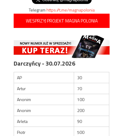
Telegram
https://t.me/magnapolonia
WESPRZYJ PROJEKT MAGNA POLONIA
Darczyńcy - 30.07.2026
AP
30
Artur
70
Anonim
100
Anonim
200
Arleta
90
Piotr
500