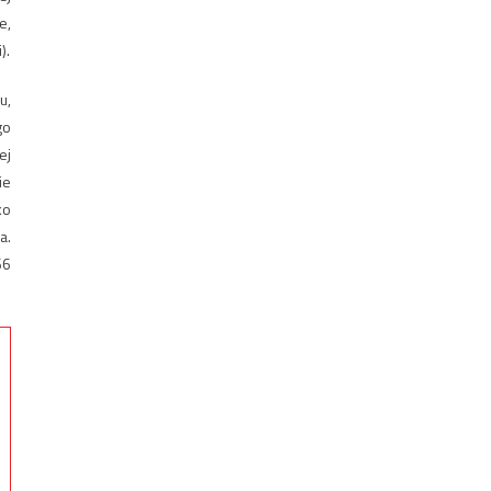
e,
).
u,
go
ej
ie
ko
a.
66