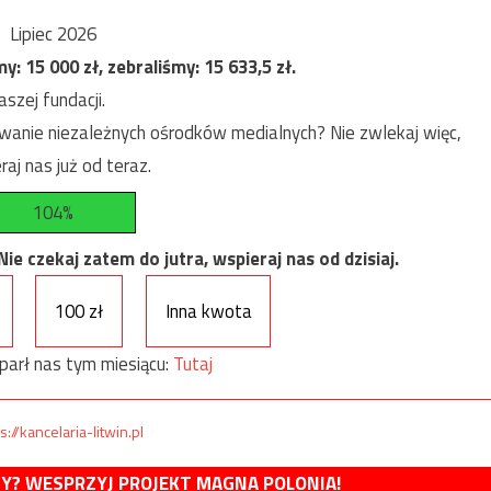
Lipiec 2026
my:
15 000
zł, zebraliśmy:
15 633,5
zł.
szej fundacji.
anie niezależnych ośrodków medialnych? Nie zwlekaj więc,
raj nas już od teraz.
104%
e czekaj zatem do jutra, wspieraj nas od dzisiaj.
100 zł
Inna kwota
parł nas tym miesiącu:
Tutaj
s://kancelaria-litwin.pl
MY? WESPRZYJ PROJEKT MAGNA POLONIA!