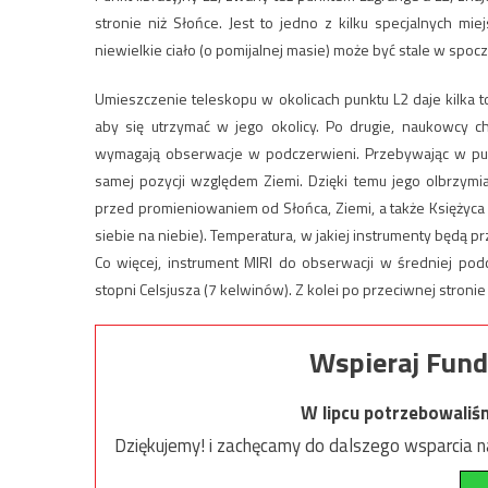
stronie niż Słońce. Jest to jedno z kilku specjalnych mie
niewielkie ciało (o pomijalnej masie) może być stale w spo
Umieszczenie teleskopu w okolicach punktu L2 daje kilka t
aby się utrzymać w jego okolicy. Po drugie, naukowcy c
wymagają obserwacje w podczerwieni. Przebywając w punkc
samej pozycji względem Ziemi. Dzięki temu jego olbrzymi
przed promieniowaniem od Słońca, Ziemi, a także Księżyca 
siebie na niebie). Temperatura, w jakiej instrumenty będą 
Co więcej, instrument MIRI do obserwacji w średniej p
stopni Celsjusza (7 kelwinów). Z kolei po przeciwnej stroni
Wspieraj Fund
W lipcu potrzebowaliś
Dziękujemy! i zachęcamy do dalszego wsparcia na