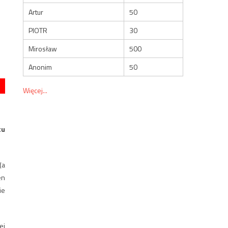
Artur
50
PIOTR
30
Mirosław
500
Anonim
50
Więcej...
tu
(a
en
ie
ej