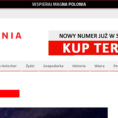
W
S
P
I
E
R
A
J
M
A
G
N
A
P
O
L
O
N
I
A
& Holocher
Żydzi
Gospodarka
Historia
Wiara
Po