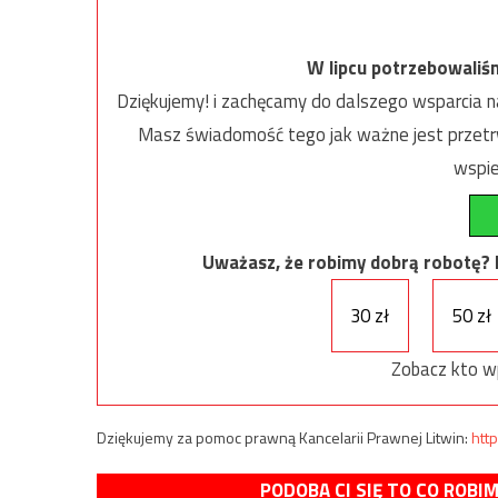
W lipcu potrzebowaliś
Dziękujemy! i zachęcamy do dalszego wsparcia na
Masz świadomość tego jak ważne jest przetrw
wspie
Uważasz, że robimy dobrą robotę? Ni
30 zł
50 zł
Zobacz kto w
Dziękujemy za pomoc prawną Kancelarii Prawnej Litwin:
http
PODOBA CI SIĘ TO CO ROBI