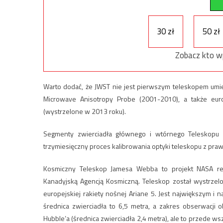
30 zł
50 zł
Zobacz kto w
Warto dodać, że JWST nie jest pierwszym teleskopem umie
Microwave Anisotropy Probe (2001-2010), a także euro
(wystrzelone w 2013 roku).
Segmenty zwierciadła głównego i wtórnego Teleskopu J
trzymiesięczny proces kalibrowania optyki teleskopu z pra
Kosmiczny Teleskop Jamesa Webba to projekt NASA re
Kanadyjską Agencją Kosmiczną. Teleskop został wystrzel
europejskiej rakiety nośnej Ariane 5. Jest największym 
średnica zwierciadła to 6,5 metra, a zakres obserwacj
Hubble’a (średnica zwierciadła 2,4 metra), ale to przede w