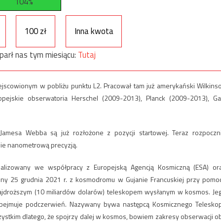
104%
100 zł
Inna kwota
parł nas tym miesiącu:
Tutaj
jscowionym w pobliżu punktu L2. Pracował tam już amerykański Wilkins
pejskie obserwatoria Herschel (2009-2013), Planck (2009-2013), Ga
amesa Webba są już rozłożone z pozycji startowej. Teraz rozpoczn
wie nanometrową precyzją.
alizowany we współpracy z Europejską Agencją Kosmiczną (ESA) or
ony 25 grudnia 2021 r. z kosmodromu w Gujanie Francuskiej przy pomo
i najdroższym (10 miliardów dolarów) teleskopem wysłanym w kosmos. Je
i obejmuje podczerwień. Nazywany bywa następcą Kosmicznego Telesko
szystkim dlatego, że spojrzy dalej w kosmos, bowiem zakresy obserwacji o