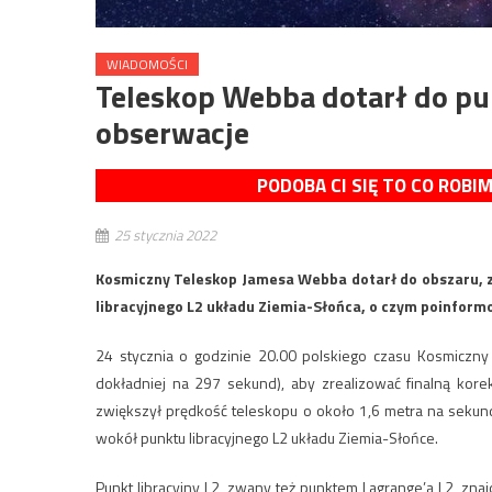
WIADOMOŚCI
Teleskop Webba dotarł do pu
obserwacje
PODOBA CI SIĘ TO CO ROBI
25 stycznia 2022
Kosmiczny Teleskop Jamesa Webba dotarł do obszaru, z
libracyjnego L2 układu Ziemia-Słońca, o czym poinform
24 stycznia o godzinie 20.00 polskiego czasu Kosmiczny 
dokładniej na 297 sekund), aby zrealizować finalną kor
zwiększył prędkość teleskopu o około 1,6 metra na sekund
wokół punktu libracyjnego L2 układu Ziemia-Słońce.
Punkt libracyjny L2, zwany też punktem Lagrange’a L2, znaj