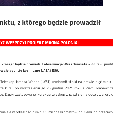
nktu, z którego będzie prowadził
MY? WESPRZYJ PROJEKT MAGNA POLONIA!
 którego będzie prowadził obserwacje Wszechświata – do tzw. punk
owały agencje kosmiczne NASA i ESA.
Teleskop Jamesa Webba (JWST) uruchomił silniki na prawie pięć minut 
ektę kursu po wystrzeleniu go 25 grudnia 2021 roku z Ziemi. Manewr t
ę. Dzięki zastosowanej korekcie teleskop znalazł się na docelowej orbic
duje się w odległości blisko 1,5 miliona kilometrów od Ziemi, po przeciwn