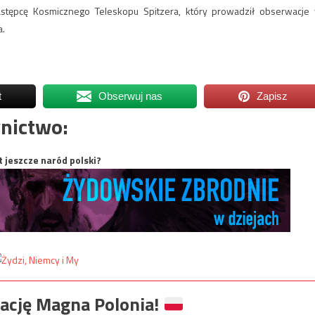
astępcę Kosmicznego Teleskopu Spitzera, który prowadził obserwacje
a.
t
Obserwuj nas
Zapisz
nictwo:
t jeszcze naród polski?
ację Magna Polonia!