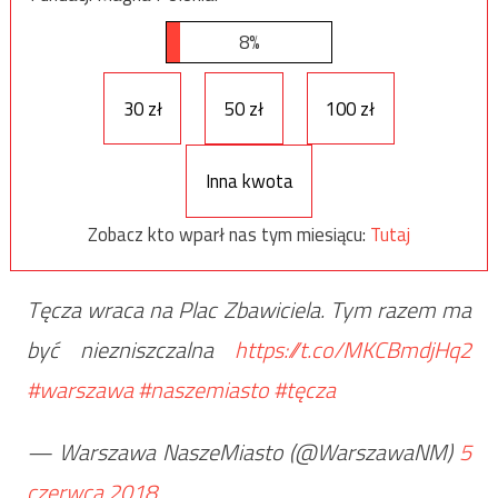
8%
30 zł
50 zł
100 zł
Inna kwota
Zobacz kto wparł nas tym miesiącu:
Tutaj
Tęcza wraca na Plac Zbawiciela. Tym razem ma
być niezniszczalna
https://t.co/MKCBmdjHq2
#warszawa
#naszemiasto
#tęcza
— Warszawa NaszeMiasto (@WarszawaNM)
5
czerwca 2018