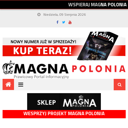
W
S
P
I
E
R
A
J
M
A
G
N
A
P
O
L
O
N
I
A
Niedziela, 09 Sierpnia 2026
WESPRZYJ PROJEKT MAGNA POLONIA