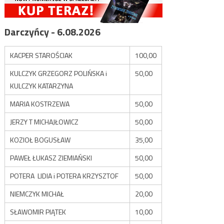
Darczyńcy - 6.08.2026
KACPER STAROŚCIAK
100,00
KULCZYK GRZEGORZ POLIŃSKA i
50,00
KULCZYK KATARZYNA
MARIA KOSTRZEWA
50,00
JERZY T MICHAJŁOWICZ
50,00
KOZIOŁ BOGUSŁAW
35,00
PAWEŁ ŁUKASZ ZIEMIAŃSKI
50,00
POTERA LIDIA i POTERA KRZYSZTOF
50,00
NIEMCZYK MICHAŁ
20,00
SŁAWOMIR PIĄTEK
10,00