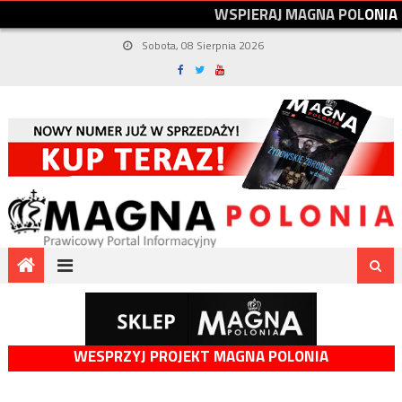
W
S
P
I
E
R
A
J
M
A
G
N
A
P
O
L
O
N
I
A
Sobota, 08 Sierpnia 2026
WESPRZYJ PROJEKT MAGNA POLONIA