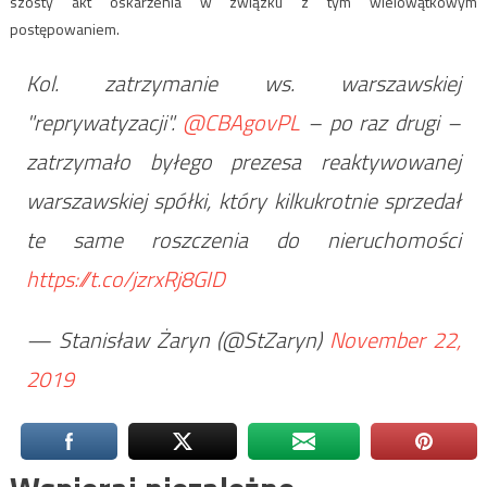
szósty akt oskarżenia w związku z tym wielowątkowym
postępowaniem.
Kol. zatrzymanie ws. warszawskiej
"reprywatyzacji".
@CBAgovPL
– po raz drugi –
zatrzymało byłego prezesa reaktywowanej
warszawskiej spółki, który kilkukrotnie sprzedał
te same roszczenia do nieruchomości
https://t.co/jzrxRj8GID
— Stanisław Żaryn (@StZaryn)
November 22,
2019