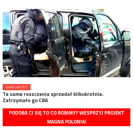
WIADOMOŚCI
Te same roszczenia sprzedał kilkukrotnie.
Zatrzymało go CBA
PODOBA CI SIĘ TO CO ROBIMY? WESPRZYJ PROJEKT
MAGNA POLONIA!